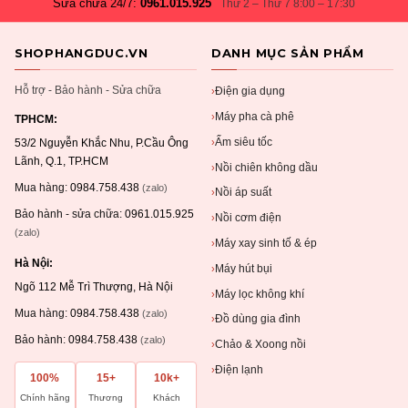
Sửa chữa 24/7:
0961.015.925
Thứ 2 – Thứ 7 8:00 – 17:30
SHOPHANGDUC.VN
DANH MỤC SẢN PHẨM
Hỗ trợ - Bảo hành - Sửa chữa
Điện gia dụng
›
Máy pha cà phê
›
TPHCM:
Ấm siêu tốc
›
53/2 Nguyễn Khắc Nhu, P.Cầu Ông
Lãnh, Q.1, TP.HCM
Nồi chiên không dầu
›
Mua hàng:
0984.758.438
(zalo)
Nồi áp suất
›
Bảo hành - sửa chữa:
0961.015.925
Nồi cơm điện
›
(zalo)
Máy xay sinh tố & ép
›
Hà Nội:
Máy hút bụi
›
Ngõ 112 Mễ Trì Thượng, Hà Nội
Máy lọc không khí
›
Mua hàng:
0984.758.438
(zalo)
Đồ dùng gia đình
›
Bảo hành:
0984.758.438
(zalo)
Chảo & Xoong nồi
›
Điện lạnh
›
100%
15+
10k+
Chính hãng
Thương
Khách