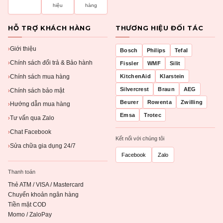
hiệu
hàng
HỖ TRỢ KHÁCH HÀNG
THƯƠNG HIỆU ĐỐI TÁC
Giới thiệu
›
Bosch
Philips
Tefal
Chính sách đổi trả & Bảo hành
›
Fissler
WMF
Silit
Chính sách mua hàng
KitchenAid
Klarstein
›
Silvercrest
Braun
AEG
Chính sách bảo mật
›
Beurer
Rowenta
Zwilling
Hướng dẫn mua hàng
›
Emsa
Trotec
Tư vấn qua Zalo
›
Chat Facebook
›
Kết nối với chúng tôi
Sửa chữa gia dụng 24/7
›
Facebook
Zalo
Thanh toán
Thẻ ATM / VISA / Mastercard
Chuyển khoản ngân hàng
Tiền mặt COD
Momo / ZaloPay