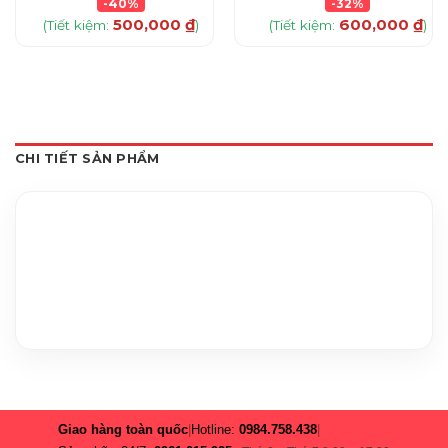
-40%
-32%
500,000
₫
600,000
₫
(Tiết kiệm:
)
(Tiết kiệm:
)
CHI TIẾT SẢN PHẨM
Giao hàng toàn quốc
|
Hotline:
0984.758.438
|