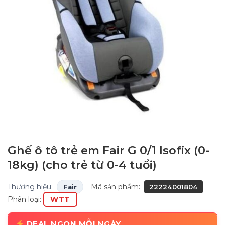
Ghế ô tô trẻ em Fair G 0/1 Isofix (0-
18kg) (cho trẻ từ 0-4 tuổi)
Thương hiệu:
Mã sản phẩm:
Fair
22224001804
Phân loại:
WTT
DEAL NGON MỖI NGÀY