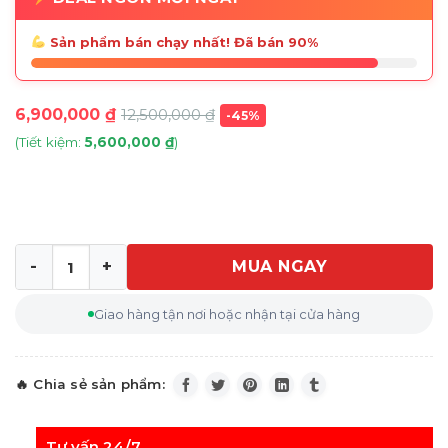
Sản phẩm bán chạy nhất! Đã bán 90%
6,900,000
₫
12,500,000
₫
-45%
(Tiết kiệm:
5,600,000
₫
)
MUA NGAY
Ghế ô tô trẻ em Fair G 0/1 Isofix (0-18kg) (cho trẻ từ 0-4 
Giao hàng tận nơi hoặc nhận tại cửa hàng
Tư vấn 24/7