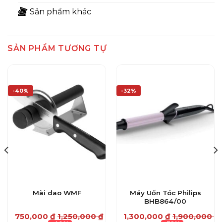
Sản phẩm khác
SẢN PHẨM TƯƠNG TỰ
-40%
-32%
Máy Uốn Tóc Philips
Mài dao WMF
BHB864/00
750,000
₫
1,250,000
₫
1,300,000
₫
1,900,000
₫