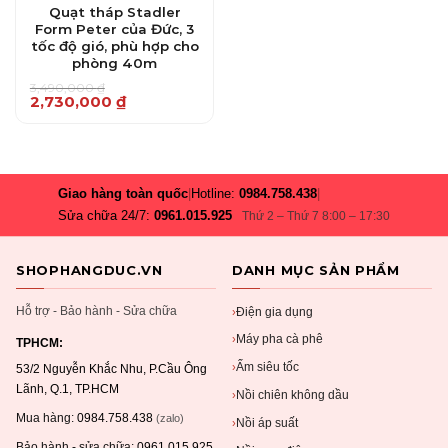
Quạt tháp Stadler
Form Peter của Đức, 3
tốc độ gió, phù hợp cho
phòng 40m
3,490,000
₫
Giá
Giá
2,730,000
₫
gốc
hiện
là:
tại
3,490,000 ₫.
là:
2,730,000 ₫.
Giao hàng toàn quốc
|
Hotline:
0984.758.438
|
Sửa chữa 24/7:
0961.015.925
Thứ 2 – Thứ 7 8:00 – 17:30
SHOPHANGDUC.VN
DANH MỤC SẢN PHẨM
Hỗ trợ - Bảo hành - Sửa chữa
Điện gia dụng
›
Máy pha cà phê
›
TPHCM:
Ấm siêu tốc
›
53/2 Nguyễn Khắc Nhu, P.Cầu Ông
Lãnh, Q.1, TP.HCM
Nồi chiên không dầu
›
Mua hàng:
0984.758.438
(zalo)
Nồi áp suất
›
Bảo hành - sửa chữa:
0961.015.925