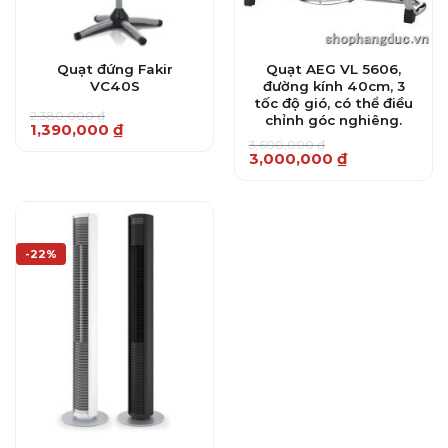
Quạt đứng Fakir
Quạt AEG VL 5606,
VC40S
đường kính 40cm, 3
tốc độ gió, có thể điều
2,380,000
₫
chỉnh góc nghiêng.
Giá
Giá
1,390,000
₫
gốc
hiện
3,600,000
₫
là:
tại
Giá
Giá
3,000,000
₫
2,380,000 ₫.
là:
gốc
hiện
1,390,000 ₫.
là:
tại
3,600,000 ₫.
là:
3,000,000 ₫.
-22%