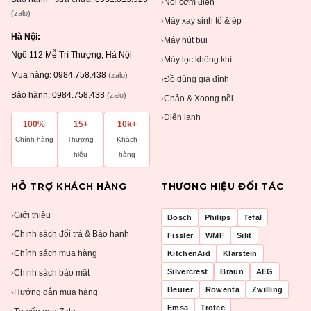
Nồi cơm điện
›
(zalo)
Máy xay sinh tố & ép
›
Hà Nội:
Máy hút bụi
›
Ngõ 112 Mễ Trì Thượng, Hà Nội
Máy lọc không khí
›
Mua hàng:
0984.758.438
(zalo)
Đồ dùng gia đình
›
Bảo hành:
0984.758.438
(zalo)
Chảo & Xoong nồi
›
Điện lạnh
›
100%
15+
10k+
Chính hãng
Thương
Khách
hiệu
hàng
HỖ TRỢ KHÁCH HÀNG
THƯƠNG HIỆU ĐỐI TÁC
Giới thiệu
›
Bosch
Philips
Tefal
Chính sách đổi trả & Bảo hành
›
Fissler
WMF
Silit
Chính sách mua hàng
KitchenAid
Klarstein
›
Silvercrest
Braun
AEG
Chính sách bảo mật
›
Beurer
Rowenta
Zwilling
Hướng dẫn mua hàng
›
Emsa
Trotec