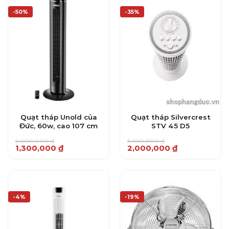
-50%
-35%
Quạt tháp Unold của
Quạt tháp Silvercrest
Đức, 60w, cao 107 cm
STV 45 D5
2,600,000
₫
3,100,000
₫
Giá
Giá
Giá
Giá
1,300,000
₫
2,000,000
₫
gốc
hiện
gốc
hiện
là:
tại
là:
tại
2,600,000 ₫.
là:
3,100,000 ₫.
là:
1,300,000 ₫.
2,000,000 ₫.
-4%
-19%