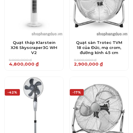
Quạt tháp Klarstein
Quạt sàn Trotec TVM
XJ6 Skyscraper3G WH
18 của Đức, mạ crom,
V2
đường kính 45 cm
5,000,000
₫
3,600,000
₫
Giá
Giá
Giá
Giá
4,800,000
₫
2,900,000
₫
gốc
hiện
gốc
hiện
là:
tại
là:
tại
5,000,000 ₫.
là:
3,600,000 ₫.
là:
4,800,000 ₫.
2,900,000 ₫.
-42%
-17%