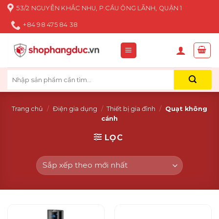
Skip
53/2 NGUYỄN KHẮC NHU, P.CẦU ÔNG LÃNH, QUẬN 1
to
+84 98 475 84 38
content
Tìm
kiếm:
Trang chủ
/
Điện gia dụng
/
Thiết bị gia đình
/
Quạt không
cánh
LỌC