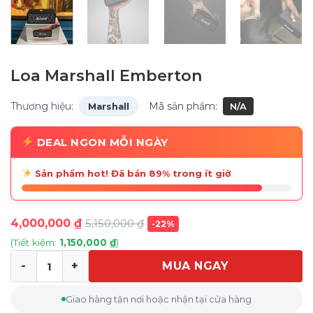
Loa Marshall Emberton
Thương hiệu:
Mã sản phẩm:
Marshall
N/A
DEAL NGON MỖI NGÀY
Sản phẩm hot! Đã bán 89% trong ít giờ
4,000,000
₫
5,150,000
₫
-22%
(Tiết kiệm:
1,150,000
₫
)
MUA NGAY
Loa Marshall Emberton số lượng
Giao hàng tận nơi hoặc nhận tại cửa hàng