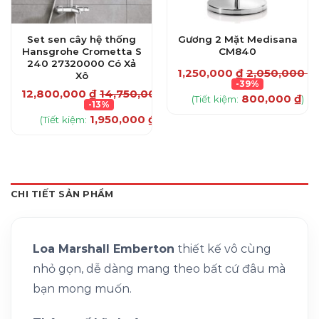
Set sen cây hệ thống
Gương 2 Mặt Medisana
Hansgrohe Crometta S
CM840
240 27320000 Có Xả
1,250,000
₫
2,050,000
₫
Xô
-39%
12,800,000
₫
14,750,000
₫
800,000
₫
(Tiết kiệm:
)
0
₫
-13%
1,950,000
₫
(Tiết kiệm:
)
CHI TIẾT SẢN PHẨM
Loa Marshall Emberton
thiết kế vô cùng
nhỏ gọn, dễ dàng mang theo bất cứ đâu mà
bạn mong muốn.