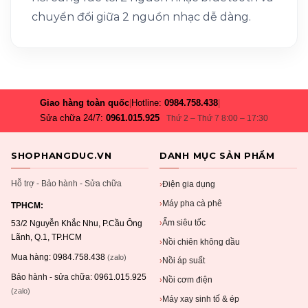
chuyển đổi giữa 2 nguồn nhạc dễ dàng.
Giao hàng toàn quốc
|
Hotline:
0984.758.438
|
Sửa chữa 24/7:
0961.015.925
Thứ 2 – Thứ 7 8:00 – 17:30
SHOPHANGDUC.VN
DANH MỤC SẢN PHẨM
Hỗ trợ - Bảo hành - Sửa chữa
Điện gia dụng
›
Máy pha cà phê
›
TPHCM:
Ấm siêu tốc
›
53/2 Nguyễn Khắc Nhu, P.Cầu Ông
Lãnh, Q.1, TP.HCM
Nồi chiên không dầu
›
Mua hàng:
0984.758.438
(zalo)
Nồi áp suất
›
Bảo hành - sửa chữa:
0961.015.925
Nồi cơm điện
›
(zalo)
Máy xay sinh tố & ép
›