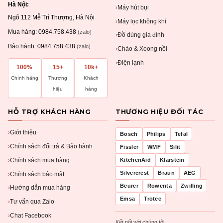
Hà Nội:
Máy hút bụi
›
Ngõ 112 Mễ Trì Thượng, Hà Nội
Máy lọc không khí
›
Mua hàng:
0984.758.438
(zalo)
Đồ dùng gia đình
›
Bảo hành:
0984.758.438
(zalo)
Chảo & Xoong nồi
›
Điện lạnh
›
100%
15+
10k+
Chính hãng
Thương
Khách
hiệu
hàng
HỖ TRỢ KHÁCH HÀNG
THƯƠNG HIỆU ĐỐI TÁC
Giới thiệu
›
Bosch
Philips
Tefal
Chính sách đổi trả & Bảo hành
›
Fissler
WMF
Silit
Chính sách mua hàng
KitchenAid
Klarstein
›
Silvercrest
Braun
AEG
Chính sách bảo mật
›
Beurer
Rowenta
Zwilling
Hướng dẫn mua hàng
›
Emsa
Trotec
Tư vấn qua Zalo
›
Chat Facebook
›
Kết nối với chúng tôi