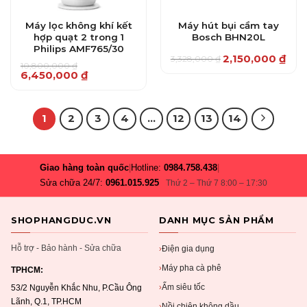
Máy lọc không khí kết
Máy hút bụi cầm tay
hợp quạt 2 trong 1
Bosch BHN20L
Philips AMF765/30
2,150,000
₫
3,328,000
₫
Giá
Giá
10,800,000
₫
gốc
hiện
Giá
Giá
6,450,000
₫
là:
tại
gốc
hiện
3,328,000 ₫.
là:
là:
tại
2,150,000 ₫.
10,800,000 ₫.
là:
6,450,000 ₫.
1
2
3
4
…
12
13
14
Giao hàng toàn quốc
|
Hotline:
0984.758.438
|
Sửa chữa 24/7:
0961.015.925
Thứ 2 – Thứ 7 8:00 – 17:30
SHOPHANGDUC.VN
DANH MỤC SẢN PHẨM
Hỗ trợ - Bảo hành - Sửa chữa
Điện gia dụng
›
Máy pha cà phê
›
TPHCM:
Ấm siêu tốc
›
53/2 Nguyễn Khắc Nhu, P.Cầu Ông
Lãnh, Q.1, TP.HCM
Nồi chiên không dầu
›