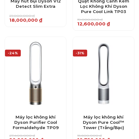
Máy hút bụi Dyson V12
Quạt Không Cánh Kèm
Detect Slim Extra
Lọc Không Khí Dyson
Pure Cool Link TP03
21,000,000
₫
Giá
Giá
19,000,000
₫
18,000,000
₫
Giá
Giá
12,600,000
₫
gốc
hiện
gốc
hiện
là:
tại
là:
tại
21,000,000 ₫.
là:
19,000,000 ₫.
là:
18,000,000 ₫.
12,600,000 ₫.
-24%
-31%
Máy lọc không khí
Máy lọc không khí
Dyson Purifier Cool
Dyson Pure Cool™
Formaldehyde TP09
Tower (Trắng/Bạc)
27,400,000
₫
15,600,000
₫