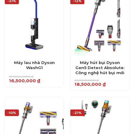
-21%
-12%
Máy lau nhà Dyson
Máy hút bụi Dyson
WashG1
Gen5 Detect Absolute:
Công nghệ hút bụi mới
21,000,000
₫
Giá
Giá
21,000,000
₫
16,500,000
₫
Giá
Giá
18,500,000
₫
gốc
hiện
gốc
hiện
là:
tại
là:
tại
21,000,000 ₫.
là:
21,000,000 ₫.
là:
16,500,000 ₫.
18,500,000 ₫.
-10%
-21%