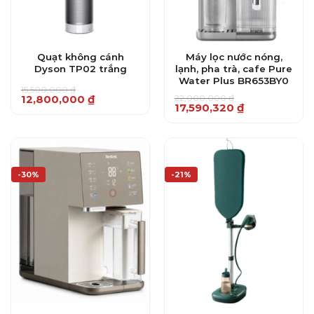
Quạt không cánh
Máy lọc nước nóng,
Dyson TP02 trắng
lạnh, pha trà, cafe Pure
Water Plus BR653BY0
15,500,000
₫
Giá
Giá
22,000,000
₫
12,800,000
₫
Giá
Giá
17,590,320
₫
gốc
hiện
gốc
hiện
là:
tại
là:
tại
15,500,000 ₫.
là:
22,000,000 ₫.
là:
12,800,000 ₫.
17,590,320 ₫.
-30%
-21%