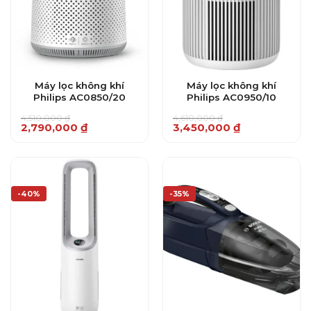
Máy lọc không khí
Máy lọc không khí
Philips AC0850/20
Philips AC0950/10
4,510,000
₫
4,610,000
₫
Giá
Giá
Giá
Giá
2,790,000
₫
3,450,000
₫
gốc
hiện
gốc
hiện
là:
tại
là:
tại
4,510,000 ₫.
là:
4,610,000 ₫.
là:
2,790,000 ₫.
3,450,000 ₫.
-40%
-35%