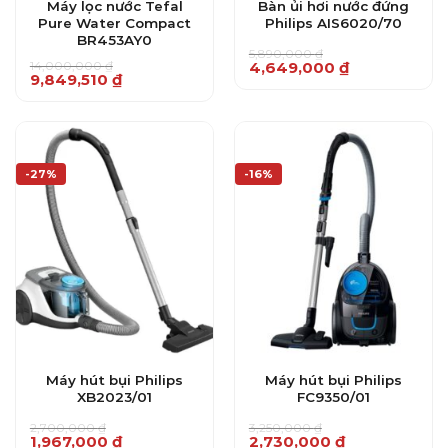
Máy lọc nước Tefal
Bàn ủi hơi nước đứng
Pure Water Compact
Philips AIS6020/70
BR453AY0
5,890,000
₫
Giá
Giá
14,000,000
₫
4,649,000
₫
Giá
Giá
9,849,510
₫
gốc
hiện
gốc
hiện
là:
tại
là:
tại
5,890,000 ₫.
là:
14,000,000 ₫.
là:
4,649,000 ₫.
9,849,510 ₫.
-27%
-16%
Máy hút bụi Philips
Máy hút bụi Philips
XB2023/01
FC9350/01
2,700,000
₫
3,250,000
₫
Giá
Giá
Giá
Giá
1,967,000
₫
2,730,000
₫