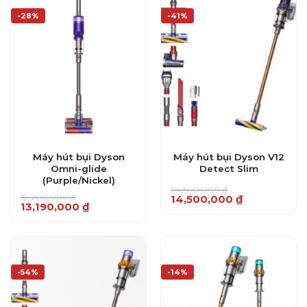
-28%
-41%
Máy hút bụi Dyson
Máy hút bụi Dyson V12
Omni-glide
Detect Slim
(Purple/Nickel)
24,500,000
₫
Giá
Giá
18,200,000
₫
14,500,000
₫
Giá
Giá
13,190,000
₫
gốc
hiện
gốc
hiện
là:
tại
là:
tại
24,500,000 ₫.
là:
18,200,000 ₫.
là:
14,500,000 ₫.
13,190,000 ₫.
-54%
-14%