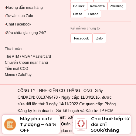
Beurer
Rowenta
Zwilling
Hướng dẫn mua hàng
›
Emsa
Trotec
Tư vấn qua Zalo
›
Chat Facebook
›
Kết nối với chúng tôi
Sửa chữa gia dụng 24/7
›
Facebook
Zalo
Thanh toán
Thẻ ATM / VISA / Mastercard
Chuyển khoản ngân hàng
Tiền mặt COD
Momo / ZaloPay
CÔNG TY TNHH ĐIỆN CƠ THĂNG LONG. Giấy
CNĐKDN: 0313749478 - Ngày cấp: 11/04/2016, được
sửa đổi lần thứ 3 ngày 14/11/2022.Cơ quan cấp: Phòng
Đăng ký kinh doanh - Sở kế hoạch và Đầu tư TP.HCM.
Địa chỉ đăng ký kinh doanh: 53/2 Nguyễn Khắc Nhu,
Máy pha café
Cho thuê bếp từ
Tự động – 45 %
đôi chỉ
Phường Cầu Ông Lãnh, Quận 1, Tp. Hồ Chí Minh, Việt
OFF
500k/tháng
Nam. Email: info@ahangduc.com. Chịu trách nhiệm nội