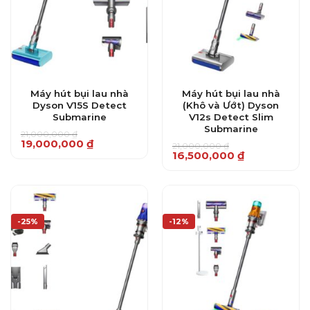
Máy hút bụi lau nhà
Máy hút bụi lau nhà
Dyson V15S Detect
(Khô và Ướt) Dyson
Submarine
V12s Detect Slim
Submarine
21,000,000
₫
Giá
Giá
19,000,000
₫
21,000,000
₫
gốc
hiện
Giá
Giá
16,500,000
₫
là:
tại
gốc
hiện
21,000,000 ₫.
là:
là:
tại
19,000,000 ₫.
21,000,000 ₫.
là:
16,500,000 ₫.
-25%
-12%