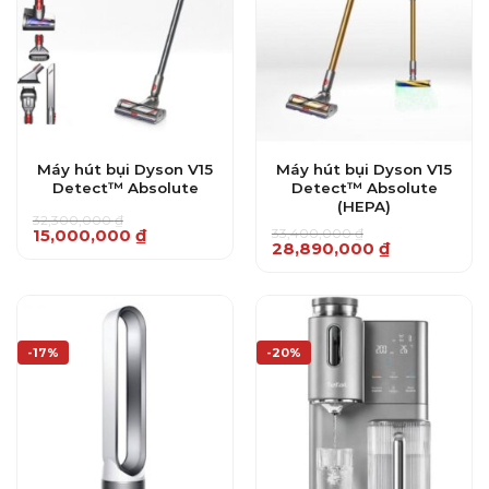
Máy hút bụi Dyson V15
Máy hút bụi Dyson V15
Detect™ Absolute
Detect™ Absolute
(HEPA)
32,300,000
₫
Giá
Giá
33,400,000
₫
15,000,000
₫
Giá
Giá
28,890,000
₫
gốc
hiện
gốc
hiện
là:
tại
là:
tại
32,300,000 ₫.
là:
33,400,000 ₫.
là:
15,000,000 ₫.
28,890,000 ₫.
-17%
-20%