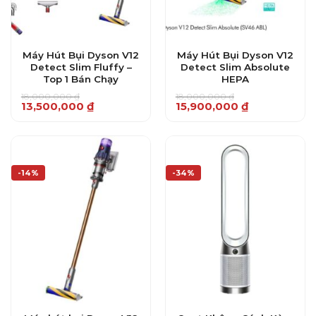
Máy Hút Bụi Dyson V12
Máy Hút Bụi Dyson V12
Detect Slim Fluffy –
Detect Slim Absolute
Top 1 Bán Chạy
HEPA
18,000,000
₫
18,000,000
₫
Giá
Giá
Giá
Giá
13,500,000
₫
15,900,000
₫
gốc
hiện
gốc
hiện
là:
tại
là:
tại
18,000,000 ₫.
là:
18,000,000 ₫.
là:
13,500,000 ₫.
15,900,000 ₫.
-14%
-34%