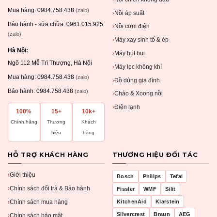
Mua hàng:
0984.758.438
(zalo)
Nồi áp suất
›
Bảo hành - sửa chữa:
0961.015.925
Nồi cơm điện
›
(zalo)
Máy xay sinh tố & ép
›
Hà Nội:
Máy hút bụi
›
Ngõ 112 Mễ Trì Thượng, Hà Nội
Máy lọc không khí
›
Mua hàng:
0984.758.438
(zalo)
Đồ dùng gia đình
›
Bảo hành:
0984.758.438
(zalo)
Chảo & Xoong nồi
›
Điện lạnh
›
100%
15+
10k+
Chính hãng
Thương
Khách
hiệu
hàng
HỖ TRỢ KHÁCH HÀNG
THƯƠNG HIỆU ĐỐI TÁC
Giới thiệu
›
Bosch
Philips
Tefal
Chính sách đổi trả & Bảo hành
›
Fissler
WMF
Silit
Chính sách mua hàng
KitchenAid
Klarstein
›
Silvercrest
Braun
AEG
Chính sách bảo mật
›