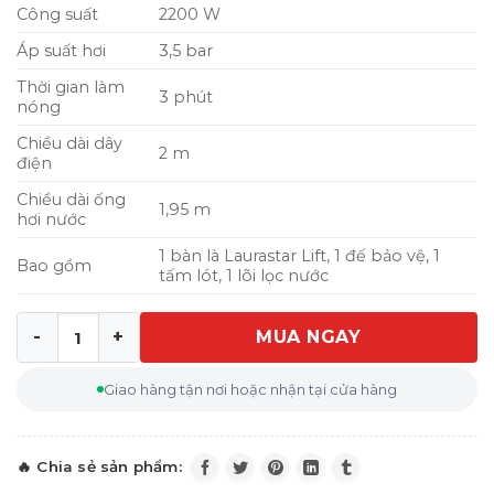
Công suất
2200 W
Áp suất hơi
3,5 bar
Thời gian làm
3 phút
nóng
Chiều dài dây
2 m
điện
Chiều dài ống
1,95 m
hơi nước
1 bàn là Laurastar Lift, 1 đế bảo vệ, 1
Bao gồm
tấm lót, 1 lõi lọc nước
MUA NGAY
Bàn là hơi nước Laurastar Lift Swiss Edition made in EU
Giao hàng tận nơi hoặc nhận tại cửa hàng