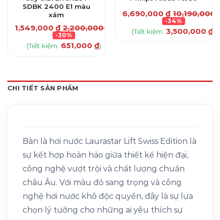
SDBK 2400 E1 màu
₫
6,690,000
₫
10,190,000
xám
-34%
1,549,000
₫
2,200,000
₫
3,500,000
₫
(Tiết kiệm:
)
-30%
651,000
₫
(Tiết kiệm:
)
CHI TIẾT SẢN PHẨM
Bàn là hơi nước Laurastar Lift Swiss Edition là
sự kết hợp hoàn hảo giữa thiết kế hiện đại,
công nghệ vượt trội và chất lượng chuẩn
châu Âu. Với màu đỏ sang trọng và công
nghệ hơi nước khô độc quyền, đây là sự lựa
chọn lý tưởng cho những ai yêu thích sự