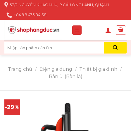
Skip
53/2 NGUYỄN KHẮC NHU, P.CẦU ÔNG LÃNH, QUẬN 1
to
+84 98 475 84 38
content
Tìm
kiếm:
Trang chủ
/
Điện gia dụng
/
Thiết bị gia đình
/
Bàn ủi (Bàn là)
-29%