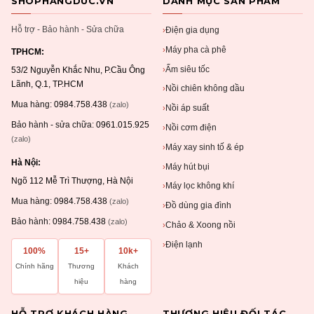
SHOPHANGDUC.VN
DANH MỤC SẢN PHẨM
Hỗ trợ - Bảo hành - Sửa chữa
Điện gia dụng
›
Máy pha cà phê
›
TPHCM:
Ấm siêu tốc
›
53/2 Nguyễn Khắc Nhu, P.Cầu Ông
Lãnh, Q.1, TP.HCM
Nồi chiên không dầu
›
Mua hàng:
0984.758.438
(zalo)
Nồi áp suất
›
Bảo hành - sửa chữa:
0961.015.925
Nồi cơm điện
›
(zalo)
Máy xay sinh tố & ép
›
Hà Nội:
Máy hút bụi
›
Ngõ 112 Mễ Trì Thượng, Hà Nội
Máy lọc không khí
›
Mua hàng:
0984.758.438
(zalo)
Đồ dùng gia đình
›
Bảo hành:
0984.758.438
(zalo)
Chảo & Xoong nồi
›
Điện lạnh
›
100%
15+
10k+
Chính hãng
Thương
Khách
hiệu
hàng
HỖ TRỢ KHÁCH HÀNG
THƯƠNG HIỆU ĐỐI TÁC