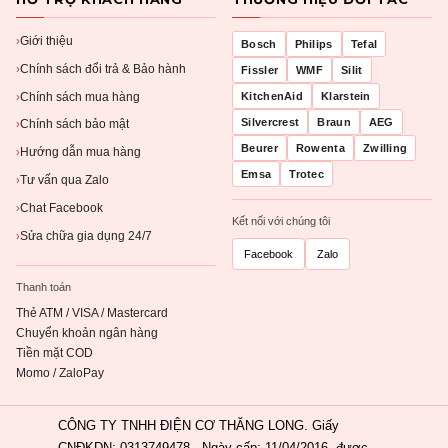
Giới thiệu
›
Bosch
Philips
Tefal
Chính sách đổi trả & Bảo hành
›
Fissler
WMF
Silit
Chính sách mua hàng
KitchenAid
Klarstein
›
Silvercrest
Braun
AEG
Chính sách bảo mật
›
Beurer
Rowenta
Zwilling
Hướng dẫn mua hàng
›
Emsa
Trotec
Tư vấn qua Zalo
›
Chat Facebook
›
Kết nối với chúng tôi
Sửa chữa gia dụng 24/7
›
Facebook
Zalo
Thanh toán
Thẻ ATM / VISA / Mastercard
Chuyển khoản ngân hàng
Tiền mặt COD
Momo / ZaloPay
CÔNG TY TNHH ĐIỆN CƠ THĂNG LONG. Giấy
CNĐKDN: 0313749478 - Ngày cấp: 11/04/2016, được