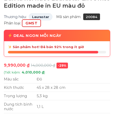
Edition made in EU màu đỏ
Thương hiệu:
Mã sản phẩm:
Laurastar
20084
Phân loại:
GMST
DEAL NGON MỖI NGÀY
Sản phẩm hot! Đã bán 92% trong ít giờ
9,990,000
₫
14,000,000
₫
-29%
(Tiết kiệm:
4,010,000
₫
)
Màu sắc
Đỏ
Kích thước
45 x 28 x 28 cm
Trọng lượng
5,3 kg
Dung tích bình
1,1 L
nước