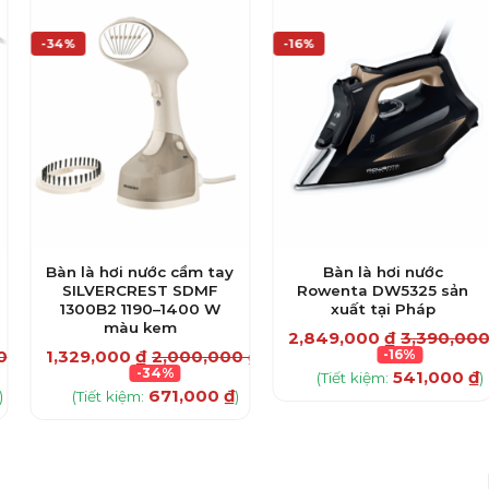
-34%
-16%
Bàn là hơi nước cầm tay
Bàn là hơi nước
SILVERCREST SDMF
Rowenta DW5325 sản
1300B2 1190–1400 W
xuất tại Pháp
màu kem
2,849,000
₫
3,390,00
00
₫
1,329,000
₫
2,000,000
₫
-16%
-34%
541,000
₫
(Tiết kiệm:
)
671,000
₫
)
(Tiết kiệm:
)