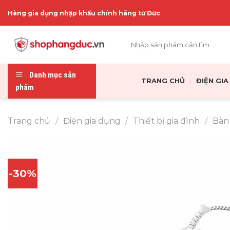
Skip
Hàng gia dụng nhập khẩu chính hãng từ Đức
to
content
Tìm
kiếm:
Danh mục sản
TRANG CHỦ
ĐIỆN GI
phẩm
Trang chủ
/
Điện gia dụng
/
Thiết bị gia đình
/
Bàn 
-30%