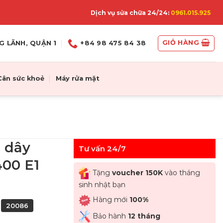
Dịch vụ sửa chữa 24/24:
0961.015.925
GIỎ HÀNG
G LÃNH, QUẬN 1
+84 98 475 84 38
Cân sức khoẻ
Máy rửa mặt
 dây
Tư vấn 24/7
00 E1
Tặng
voucher 150K
vào tháng
sinh nhật bạn
Hàng mới
100%
20086
Bảo hành
12 tháng