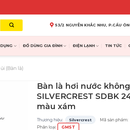
53/2 NGUYỄN KHẮC NHU, P.CẦU ÔN
A DỤNG
ĐỒ DÙNG GIA ĐÌNH
ĐIỆN LẠNH
TIN TỨC
ủi (Bàn là)
Bàn là hơi nước không
SILVERCREST SDBK 24
màu xám
Thương hiệu:
Mã sản phẩm:
Silvercrest
Phân loại:
GMST