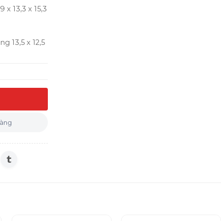
 x 13,3 x 15,3
ng 13,5 x 12,5
 SDBK 2400 E1 màu xám số lượng
hàng