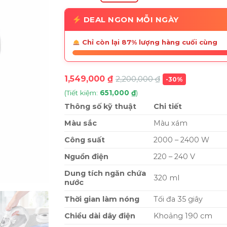
DEAL NGON MỖI NGÀY
Chỉ còn lại 87% lượng hàng cuối cùng
1,549,000
₫
2,200,000
₫
-30%
(Tiết kiệm:
651,000
₫
)
Thông số kỹ thuật
Chi tiết
Màu sắc
Màu xám
Công suất
2000 – 2400 W
Nguồn điện
220 – 240 V
Dung tích ngăn chứa
320 ml
nước
Thời gian làm nóng
Tối đa 35 giây
Chiều dài dây điện
Khoảng 190 cm