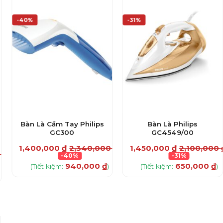
-40%
-31%
Bàn Là Cầm Tay Philips
Bàn Là Philips
GC300
GC4549/00
1,400,000
₫
2,340,000
₫
1,450,000
₫
2,100,000
0
₫
-40%
-31%
940,000
₫
650,000
₫
(Tiết kiệm:
)
(Tiết kiệm:
)