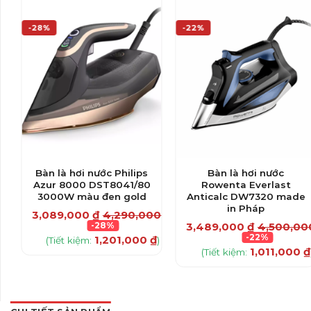
-28%
-22%
Bàn là hơi nước Philips
Bàn là hơi nước
Azur 8000 DST8041/80
Rowenta Everlast
3000W màu đen gold
Anticalc DW7320 made
0
₫
in Pháp
3,089,000
₫
4,290,000
₫
-28%
3,489,000
₫
4,500,0
)
-22%
1,201,000
₫
(Tiết kiệm:
)
1,011,000
₫
(Tiết kiệm: