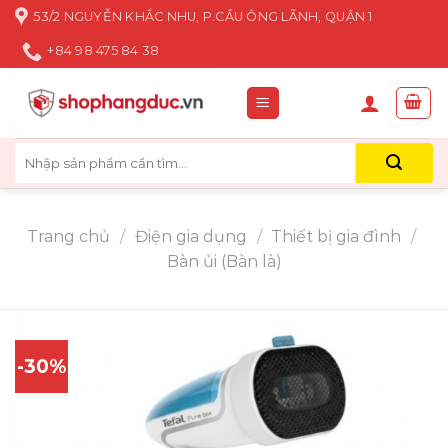
Skip
53/2 NGUYỄN KHẮC NHU, P.CẦU ÔNG LÃNH, QUẬN 1
to
+84 98 475 84 38
content
Tìm
kiếm:
Trang chủ
/
Điện gia dụng
/
Thiết bị gia đình
/
Bàn ủi (Bàn là)
-30%