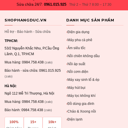
Sửa chữa 24/7:
0961.015.925
Thứ 2 – Thứ 7 8:00 – 17:30
SHOPHANGDUC.VN
DANH MỤC SẢN PHẨM
Hỗ trợ - Bảo hành - Sửa chữa
Điện gia dụng
›
Máy pha cà phê
›
TPHCM:
Ấm siêu tốc
›
53/2 Nguyễn Khắc Nhu, P.Cầu Ông
Lãnh, Q.1, TP.HCM
Nồi chiên không dầu
›
Mua hàng:
0984.758.438
(zalo)
Nồi áp suất
›
Bảo hành - sửa chữa:
0961.015.925
Nồi cơm điện
›
(zalo)
Máy xay sinh tố & ép
›
Hà Nội:
Máy hút bụi
›
Ngõ 112 Mễ Trì Thượng, Hà Nội
Máy lọc không khí
›
Mua hàng:
0984.758.438
(zalo)
Đồ dùng gia đình
›
Bảo hành:
0984.758.438
(zalo)
Chảo & Xoong nồi
›
Điện lạnh
›
100%
15+
10k+