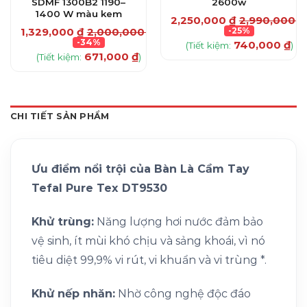
SDMF 1300B2 1190–
2600w
0
₫
1400 W màu kem
2,250,000
₫
2,990,000
₫
1,329,000
₫
2,000,000
₫
-25%
-34%
740,000
₫
(Tiết kiệm:
)
671,000
₫
(Tiết kiệm:
)
CHI TIẾT SẢN PHẨM
Ưu điểm nổi trội của Bàn Là Cầm Tay
Tefal Pure Tex DT9530
Khử trùng:
Năng lượng hơi nước đảm bảo
vệ sinh, ít mùi khó chịu và sảng khoái, vì nó
tiêu diệt 99,9% vi rút, vi khuẩn và vi trùng *.
Khử nếp nhăn:
Nhờ công nghệ độc đáo