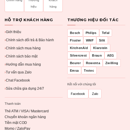
Chính hãng
Thương
Khách
hiệu
hàng
HỖ TRỢ KHÁCH HÀNG
THƯƠNG HIỆU ĐỐI TÁC
Giới thiệu
›
Bosch
Philips
Tefal
Chính sách đổi trả & Bảo hành
›
Fissler
WMF
Silit
Chính sách mua hàng
KitchenAid
Klarstein
›
Silvercrest
Braun
AEG
Chính sách bảo mật
›
Beurer
Rowenta
Zwilling
Hướng dẫn mua hàng
›
Emsa
Trotec
Tư vấn qua Zalo
›
Chat Facebook
›
Kết nối với chúng tôi
Sửa chữa gia dụng 24/7
›
Facebook
Zalo
Thanh toán
Thẻ ATM / VISA / Mastercard
Chuyển khoản ngân hàng
Tiền mặt COD
Momo / ZaloPay