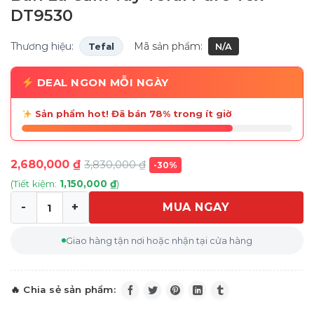
DT9530
Thương hiệu:
Mã sản phẩm:
Tefal
N/A
DEAL NGON MỖI NGÀY
Sản phẩm hot! Đã bán 78% trong ít giờ
2,680,000
₫
3,830,000
₫
-30%
(Tiết kiệm:
1,150,000
₫
)
MUA NGAY
Bàn Là Cầm Tay Tefal Pure Tex DT9530 số lượng
Giao hàng tận nơi hoặc nhận tại cửa hàng