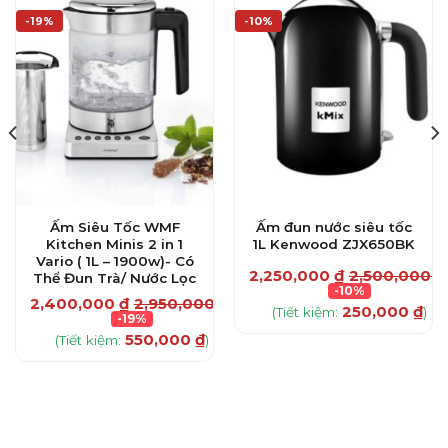
-19%
-10%
Ấm Siêu Tốc WMF
Ấm đun nước siêu tốc
Kitchen Minis 2 in 1
1L Kenwood ZJX650BK
Vario ( 1L – 1900w)- Có
₫
2,250,000
₫
2,500,000
₫
Thể Đun Trà/ Nước Lọc
-10%
2,400,000
₫
2,950,000
₫
250,000
₫
(Tiết kiệm:
)
-19%
550,000
₫
(Tiết kiệm:
)