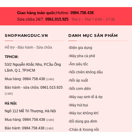
Giao hàng toàn quốc
|
Hotline:
0984.758.438
|
Sửa chữa 24/7:
0961.015.925
Thứ 2 – Thứ 7 8:00 – 17:30
SHOPHANGDUC.VN
DANH MỤC SẢN PHẨM
Hỗ trợ - Bảo hành - Sửa chữa
Điện gia dụng
›
Máy pha cà phê
›
TPHCM:
Ấm siêu tốc
›
53/2 Nguyễn Khắc Nhu, P.Cầu Ông
Lãnh, Q.1, TP.HCM
Nồi chiên không dầu
›
Mua hàng:
0984.758.438
(zalo)
Nồi áp suất
›
Bảo hành - sửa chữa:
0961.015.925
Nồi cơm điện
›
(zalo)
Máy xay sinh tố & ép
›
Hà Nội:
Máy hút bụi
›
Ngõ 112 Mễ Trì Thượng, Hà Nội
Máy lọc không khí
›
Mua hàng:
0984.758.438
(zalo)
Đồ dùng gia đình
›
Bảo hành:
0984.758.438
(zalo)
Chảo & Xoong nồi
›