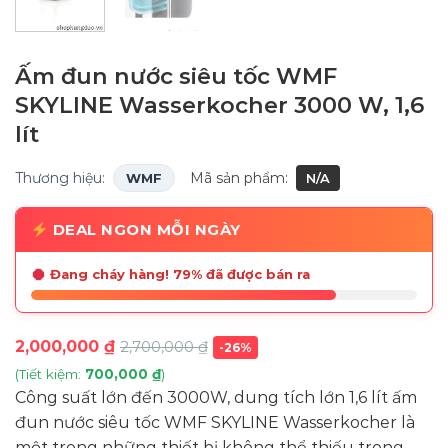
Ấm đun nước siêu tốc WMF
SKYLINE Wasserkocher 3000 W, 1,6
lít
Thương hiệu:
Mã sản phẩm:
WMF
N/A
DEAL NGON MỖI NGÀY
Đang cháy hàng! 79% đã được bán ra
2,000,000
₫
2,700,000
₫
-26%
(Tiết kiệm:
700,000
₫
)
Công suất lớn đến 3000W, dung tích lớn 1,6 lít ấm
đun nước siêu tốc WMF SKYLINE Wasserkocher là
một trong những thiết bị không thể thiếu trong