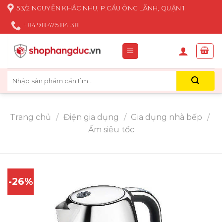
Skip
53/2 NGUYỄN KHẮC NHU, P.CẦU ÔNG LÃNH, QUẬN 1
to
+84 98 475 84 38
content
Tìm
kiếm:
Trang chủ
/
Điện gia dụng
/
Gia dụng nhà bếp
/
Ấm siêu tốc
-26%