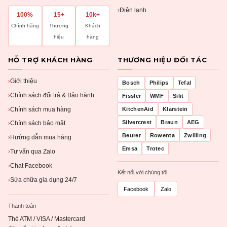
Điện lạnh
›
100%
15+
10k+
Chính hãng
Thương
Khách
hiệu
hàng
HỖ TRỢ KHÁCH HÀNG
THƯƠNG HIỆU ĐỐI TÁC
Giới thiệu
›
Bosch
Philips
Tefal
Chính sách đổi trả & Bảo hành
›
Fissler
WMF
Silit
Chính sách mua hàng
KitchenAid
Klarstein
›
Silvercrest
Braun
AEG
Chính sách bảo mật
›
Beurer
Rowenta
Zwilling
Hướng dẫn mua hàng
›
Emsa
Trotec
Tư vấn qua Zalo
›
Chat Facebook
›
Kết nối với chúng tôi
Sửa chữa gia dụng 24/7
›
Facebook
Zalo
Thanh toán
Thẻ ATM / VISA / Mastercard