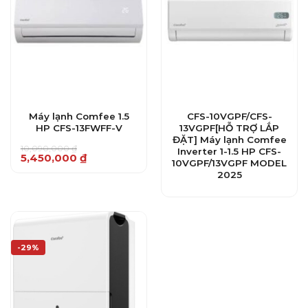
Máy lạnh Comfee 1.5
CFS-10VGPF/CFS-
HP CFS-13FWFF-V
13VGPF[HỖ TRỢ LẮP
ĐẶT] Máy lạnh Comfee
10,090,000
₫
Inverter 1-1.5 HP CFS-
Giá
Giá
5,450,000
₫
10VGPF/13VGPF MODEL
gốc
hiện
2025
là:
tại
10,090,000 ₫.
là:
5,450,000 ₫.
-29%