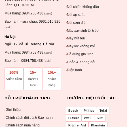
Lãnh, Q.1, TP.HCM
Nồi chiên không dầu
›
Mua hàng:
0984.758.438
(zalo)
Nồi áp suất
›
Bảo hành - sửa chữa:
0961.015.925
Nồi cơm điện
›
(zalo)
Máy xay sinh tố & ép
›
Hà Nội:
Máy hút bụi
›
Ngõ 112 Mễ Trì Thượng, Hà Nội
Máy lọc không khí
›
Mua hàng:
0984.758.438
(zalo)
Đồ dùng gia đình
›
Bảo hành:
0984.758.438
(zalo)
Chảo & Xoong nồi
›
Điện lạnh
›
100%
15+
10k+
Chính hãng
Thương
Khách
hiệu
hàng
HỖ TRỢ KHÁCH HÀNG
THƯƠNG HIỆU ĐỐI TÁC
Giới thiệu
›
Bosch
Philips
Tefal
Chính sách đổi trả & Bảo hành
›
Fissler
WMF
Silit
Chính sách mua hàng
KitchenAid
Klarstein
›