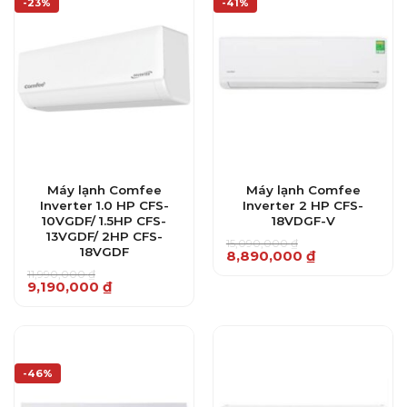
-23%
-41%
Máy lạnh Comfee
Máy lạnh Comfee
Inverter 1.0 HP CFS-
Inverter 2 HP CFS-
10VGDF/ 1.5HP CFS-
18VDGF-V
13VGDF/ 2HP CFS-
15,090,000
₫
18VGDF
Giá
Giá
8,890,000
₫
gốc
hiện
11,990,000
₫
là:
tại
Giá
Giá
9,190,000
₫
15,090,000 ₫.
là:
gốc
hiện
8,890,000 ₫.
là:
tại
11,990,000 ₫.
là:
9,190,000 ₫.
-46%