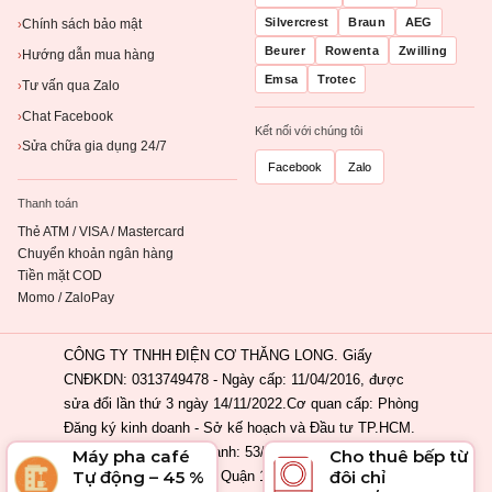
Silvercrest
Braun
AEG
Chính sách bảo mật
›
Beurer
Rowenta
Zwilling
Hướng dẫn mua hàng
›
Emsa
Trotec
Tư vấn qua Zalo
›
Chat Facebook
›
Kết nối với chúng tôi
Sửa chữa gia dụng 24/7
›
Facebook
Zalo
Thanh toán
Thẻ ATM / VISA / Mastercard
Chuyển khoản ngân hàng
Tiền mặt COD
Momo / ZaloPay
CÔNG TY TNHH ĐIỆN CƠ THĂNG LONG. Giấy
CNĐKDN: 0313749478 - Ngày cấp: 11/04/2016, được
sửa đổi lần thứ 3 ngày 14/11/2022.Cơ quan cấp: Phòng
Đăng ký kinh doanh - Sở kế hoạch và Đầu tư TP.HCM.
Địa chỉ đăng ký kinh doanh: 53/2 Nguyễn Khắc Nhu,
Máy pha café
Cho thuê bếp từ
Tự động – 45 %
đôi chỉ
Phường Cầu Ông Lãnh, Quận 1, Tp. Hồ Chí Minh, Việt