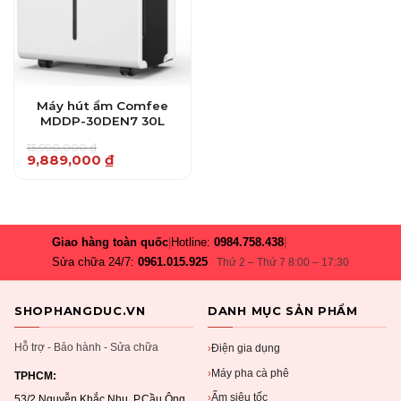
Máy hút ẩm Comfee
MDDP-30DEN7 30L
13,990,000
₫
Giá
Giá
9,889,000
₫
gốc
hiện
là:
tại
13,990,000 ₫.
là:
9,889,000 ₫.
Giao hàng toàn quốc
|
Hotline:
0984.758.438
|
Sửa chữa 24/7:
0961.015.925
Thứ 2 – Thứ 7 8:00 – 17:30
SHOPHANGDUC.VN
DANH MỤC SẢN PHẨM
Hỗ trợ - Bảo hành - Sửa chữa
Điện gia dụng
›
Máy pha cà phê
›
TPHCM:
Ấm siêu tốc
›
53/2 Nguyễn Khắc Nhu, P.Cầu Ông