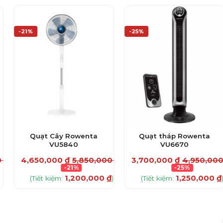
-21%
-25%
Quạt Cây Rowenta
Quạt tháp Rowenta
VU5840
VU6670
0
₫
4,650,000
₫
5,850,000
₫
3,700,000
₫
4,950,00
-21%
-25%
1,200,000
₫
1,250,000
₫
(Tiết kiệm:
)
(Tiết kiệm: