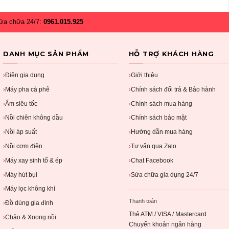
ửa chữa 24/7:
0961.015.925
DANH MỤC SẢN PHẨM
HỖ TRỢ KHÁCH HÀNG
Điện gia dụng
Giới thiệu
›
›
Máy pha cà phê
Chính sách đổi trả & Bảo hành
›
›
Ấm siêu tốc
Chính sách mua hàng
›
›
Nồi chiên không dầu
Chính sách bảo mật
›
›
Nồi áp suất
Hướng dẫn mua hàng
›
›
Nồi cơm điện
Tư vấn qua Zalo
›
›
Máy xay sinh tố & ép
Chat Facebook
›
›
Máy hút bụi
Sửa chữa gia dụng 24/7
›
›
Máy lọc không khí
›
Thanh toán
Đồ dùng gia đình
›
Thẻ ATM / VISA / Mastercard
Chảo & Xoong nồi
›
Chuyển khoản ngân hàng