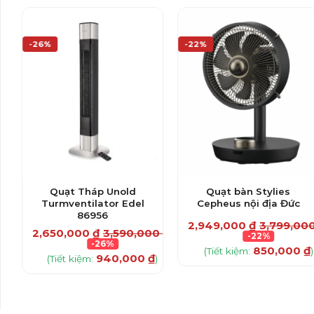
-26%
-22%
Quạt Tháp Unold
Quạt bàn Stylies
Turmventilator Edel
Cepheus nội địa Đức
86956
2,949,000
₫
3,799,00
2,650,000
₫
3,590,000
₫
-22%
-26%
850,000
₫
(Tiết kiệm:
)
940,000
₫
(Tiết kiệm:
)