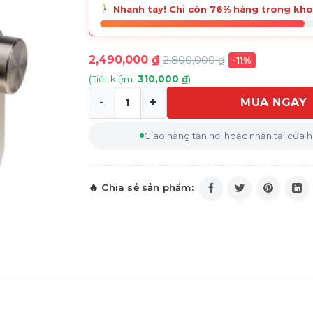
Nhanh tay! Chỉ còn 76% hàng trong kho
2,490,000
₫
2,800,000
₫
-11%
(Tiết kiệm:
310,000
₫
)
MUA NGAY
Quạt để bàn Stylies Castor số lượng
Giao hàng tận nơi hoặc nhận tại cửa 