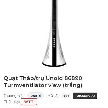
Quạt Tháp/trụ Unold 86890
Turmventilator view (trắng)
Thương hiệu:
Mã sản phẩm:
Unold
1010568900
Phân loại:
WTT