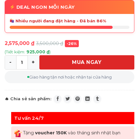
DEAL NGON MỖI NGÀY
Nhiều người đang đặt hàng - Đã bán 86%
2,575,000
₫
3,500,000
₫
-26%
(Tiết kiệm:
925,000
₫
)
MUA NGAY
Quạt Tháp/trụ Unold 86890 Turmventilator view (trắng
Giao hàng tận nơi hoặc nhận tại cửa hàng
Tư vấn 24/7
Tặng
voucher 150K
vào tháng sinh nhật bạn