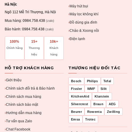
Hà Nội:
Máy hút bụi
›
Ngõ 112 Mễ Trì Thượng, Hà Nội
Máy lọc không khí
›
Mua hàng:
0984.758.438
(zalo)
Đồ dùng gia đình
›
Bảo hành:
0984.758.438
(zalo)
Chảo & Xoong nồi
›
Điện lạnh
›
100%
15+
10k+
Chính hãng
Thương
Khách
hiệu
hàng
HỖ TRỢ KHÁCH HÀNG
THƯƠNG HIỆU ĐỐI TÁC
Giới thiệu
›
Bosch
Philips
Tefal
Chính sách đổi trả & Bảo hành
›
Fissler
WMF
Silit
Chính sách mua hàng
KitchenAid
Klarstein
›
Silvercrest
Braun
AEG
Chính sách bảo mật
›
Beurer
Rowenta
Zwilling
Hướng dẫn mua hàng
›
Emsa
Trotec
Tư vấn qua Zalo
›
Chat Facebook
›