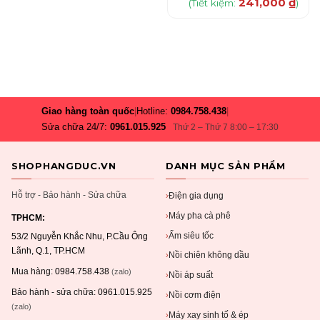
241,000
₫
(Tiết kiệm:
)
Giao hàng toàn quốc
|
Hotline:
0984.758.438
|
Sửa chữa 24/7:
0961.015.925
Thứ 2 – Thứ 7 8:00 – 17:30
SHOPHANGDUC.VN
DANH MỤC SẢN PHẨM
Hỗ trợ - Bảo hành - Sửa chữa
Điện gia dụng
›
Máy pha cà phê
›
TPHCM:
Ấm siêu tốc
›
53/2 Nguyễn Khắc Nhu, P.Cầu Ông
Lãnh, Q.1, TP.HCM
Nồi chiên không dầu
›
Mua hàng:
0984.758.438
(zalo)
Nồi áp suất
›
Bảo hành - sửa chữa:
0961.015.925
Nồi cơm điện
›
(zalo)
Máy xay sinh tố & ép
›