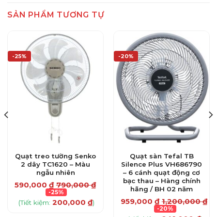
SẢN PHẨM TƯƠNG TỰ
-25%
-20%
Quạt treo tường Senko
Quạt sàn Tefal TB
2 dây TC1620 – Màu
Silence Plus VH686790
ngẫu nhiên
– 6 cánh quạt động cơ
₫
bạc thau – Hàng chính
590,000
₫
790,000
₫
hãng / BH 02 năm
-25%
959,000
₫
1,200,000
₫
200,000
₫
(Tiết kiệm:
)
-20%