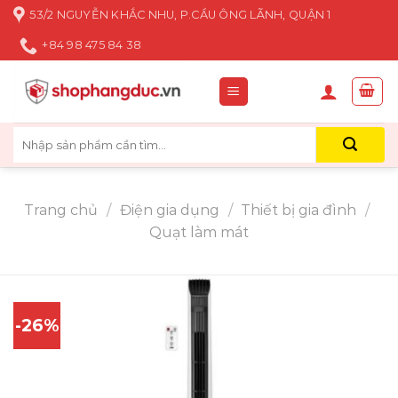
Skip
53/2 NGUYỄN KHẮC NHU, P.CẦU ÔNG LÃNH, QUẬN 1
to
+84 98 475 84 38
content
Tìm
kiếm:
Trang chủ
/
Điện gia dụng
/
Thiết bị gia đình
/
Quạt làm mát
-26%