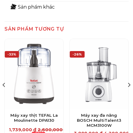
Sản phẩm khác
SẢN PHẨM TƯƠNG TỰ
-33%
-26%
Máy xay thịt TEFAL La
Máy xay đa năng
Moulinette DPA130
BOSCH MultiTalent3
MCM3100W
₫
1,739,000
₫
2,600,000
₫