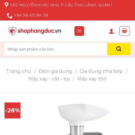
Skip
53/2 NGUYỄN KHẮC NHU, P.CẦU ÔNG LÃNH, QUẬN 1
to
+84 98 475 84 38
content
Tìm
kiếm:
Trang chủ
/
Điện gia dụng
/
Gia dụng nhà bếp
/
Máy xay - vắt - ép
/
Máy xay thịt
-28%