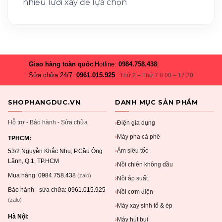
nhiều lưới xay để lựa chọn
Giao hàng toàn quốc
|
Hotline:
0984.758.438
|
Sửa chữa 24/7:
0961.015.925
Thứ 2 – Thứ 7 8:00 – 17:30
SHOPHANGDUC.VN
DANH MỤC SẢN PHẨM
Hỗ trợ - Bảo hành - Sửa chữa
Điện gia dụng
›
Máy pha cà phê
›
TPHCM:
Ấm siêu tốc
›
53/2 Nguyễn Khắc Nhu, P.Cầu Ông
Lãnh, Q.1, TP.HCM
Nồi chiên không dầu
›
Mua hàng:
0984.758.438
(zalo)
Nồi áp suất
›
Bảo hành - sửa chữa:
0961.015.925
Nồi cơm điện
›
(zalo)
Máy xay sinh tố & ép
›
Hà Nội:
Máy hút bụi
›