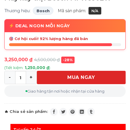
Thương hiệu:
Mã sản phẩm:
Bosch
N/A
DEAL NGON MỖI NGÀY
Cơ hội cuối! 92% lượng hàng đã bán
3,250,000
₫
4,500,000
₫
-28%
(Tiết kiệm:
1,250,000
₫
)
MUA NGAY
Máy xay thịt Bosch MFW3502W số lượng
Giao hàng tận nơi hoặc nhận tại cửa hàng
Tư vấn 24/7