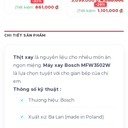
3,099,000
₫
4,200,000
-33%
-26%
861,000
₫
(Tiết kiệm:
)
1,101,000
₫
(Tiết kiệm:
)
CHI TIẾT SẢN PHẨM
Thịt xay
là nguyên liệu cho nhiều món ăn
ngon miệng.
Máy xay Bosch MFW3502W
là lựa chọn tuyệt vời cho gian bếp của chị
em.
Thông số kỹ thuật :
Thương hiệu: Bosch
Xuất xứ: Ba Lan (made in Poland)