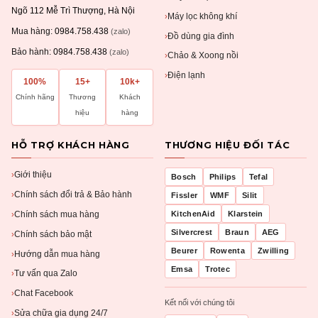
Ngõ 112 Mễ Trì Thượng, Hà Nội
Máy lọc không khí
›
Mua hàng:
0984.758.438
(zalo)
Đồ dùng gia đình
›
Bảo hành:
0984.758.438
(zalo)
Chảo & Xoong nồi
›
Điện lạnh
›
100%
15+
10k+
Chính hãng
Thương
Khách
hiệu
hàng
HỖ TRỢ KHÁCH HÀNG
THƯƠNG HIỆU ĐỐI TÁC
Giới thiệu
›
Bosch
Philips
Tefal
Chính sách đổi trả & Bảo hành
›
Fissler
WMF
Silit
Chính sách mua hàng
KitchenAid
Klarstein
›
Silvercrest
Braun
AEG
Chính sách bảo mật
›
Beurer
Rowenta
Zwilling
Hướng dẫn mua hàng
›
Emsa
Trotec
Tư vấn qua Zalo
›
Chat Facebook
›
Kết nối với chúng tôi
Sửa chữa gia dụng 24/7
›