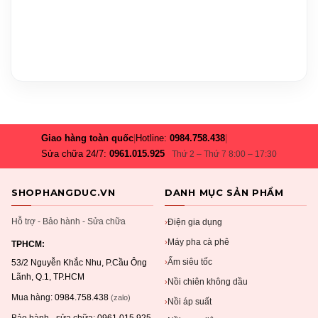
Giao hàng toàn quốc
|
Hotline:
0984.758.438
|
Sửa chữa 24/7:
0961.015.925
Thứ 2 – Thứ 7 8:00 – 17:30
SHOPHANGDUC.VN
DANH MỤC SẢN PHẨM
Hỗ trợ - Bảo hành - Sửa chữa
Điện gia dụng
›
Máy pha cà phê
›
TPHCM:
Ấm siêu tốc
›
53/2 Nguyễn Khắc Nhu, P.Cầu Ông
Lãnh, Q.1, TP.HCM
Nồi chiên không dầu
›
Mua hàng:
0984.758.438
(zalo)
Nồi áp suất
›