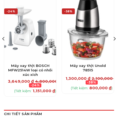
-24%
-38%
Máy xay thịt BOSCH
Máy xay thịt Unold
MFW2514W loại có nhồi
78515
xúc xích
₫
1,300,000
₫
2,100,000
₫
3,649,000
₫
4,800,000
₫
-38%
-24%
800,000
₫
(Tiết kiệm:
)
1,151,000
₫
(Tiết kiệm:
)
CHI TIẾT SẢN PHẨM