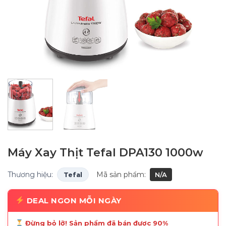
Máy Xay Thịt Tefal DPA130 1000w
Thương hiệu:
Mã sản phẩm:
Tefal
N/A
DEAL NGON MỖI NGÀY
Đừng bỏ lỡ! Sản phẩm đã bán được 90%