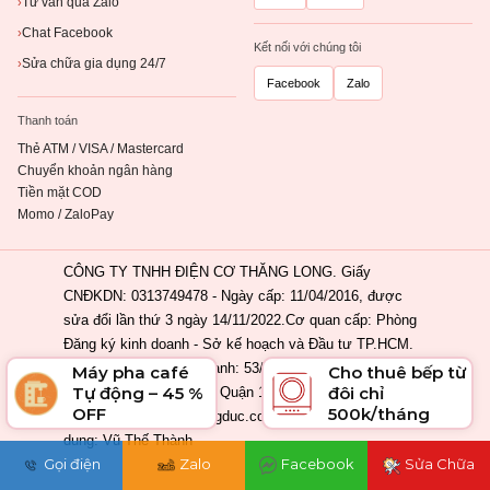
Tư vấn qua Zalo
›
Chat Facebook
›
Kết nối với chúng tôi
Sửa chữa gia dụng 24/7
›
Facebook
Zalo
Thanh toán
Thẻ ATM / VISA / Mastercard
Chuyển khoản ngân hàng
Tiền mặt COD
Momo / ZaloPay
CÔNG TY TNHH ĐIỆN CƠ THĂNG LONG. Giấy
CNĐKDN: 0313749478 - Ngày cấp: 11/04/2016, được
sửa đổi lần thứ 3 ngày 14/11/2022.Cơ quan cấp: Phòng
Đăng ký kinh doanh - Sở kế hoạch và Đầu tư TP.HCM.
Địa chỉ đăng ký kinh doanh: 53/2 Nguyễn Khắc Nhu,
Máy pha café
Cho thuê bếp từ
Tự động – 45 %
đôi chỉ
Phường Cầu Ông Lãnh, Quận 1, Tp. Hồ Chí Minh, Việt
OFF
500k/tháng
Nam. Email: info@ahangduc.com. Chịu trách nhiệm nội
dung: Vũ Thế Thành
Gọi điện
Zalo
Facebook
Sửa Chữa