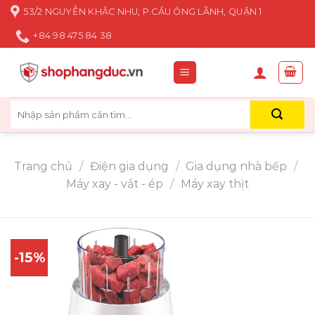
Skip
53/2 NGUYỄN KHẮC NHU, P.CẦU ÔNG LÃNH, QUẬN 1
to
+84 98 475 84 38
content
Tìm
kiếm:
Trang chủ
/
Điện gia dụng
/
Gia dụng nhà bếp
/
Máy xay - vắt - ép
/
Máy xay thịt
-15%