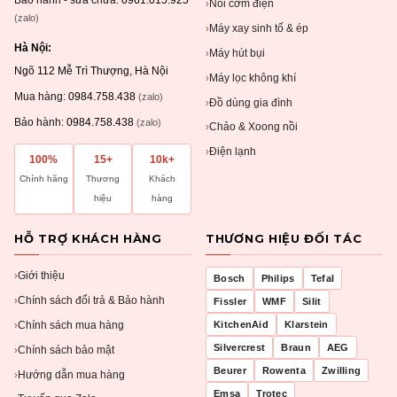
Bảo hành - sửa chữa:
0961.015.925
Nồi cơm điện
›
(zalo)
Máy xay sinh tố & ép
›
Hà Nội:
Máy hút bụi
›
Ngõ 112 Mễ Trì Thượng, Hà Nội
Máy lọc không khí
›
Mua hàng:
0984.758.438
(zalo)
Đồ dùng gia đình
›
Bảo hành:
0984.758.438
(zalo)
Chảo & Xoong nồi
›
Điện lạnh
›
100%
15+
10k+
Chính hãng
Thương
Khách
hiệu
hàng
HỖ TRỢ KHÁCH HÀNG
THƯƠNG HIỆU ĐỐI TÁC
Giới thiệu
›
Bosch
Philips
Tefal
Chính sách đổi trả & Bảo hành
›
Fissler
WMF
Silit
Chính sách mua hàng
KitchenAid
Klarstein
›
Silvercrest
Braun
AEG
Chính sách bảo mật
›
Beurer
Rowenta
Zwilling
Hướng dẫn mua hàng
›
Emsa
Trotec