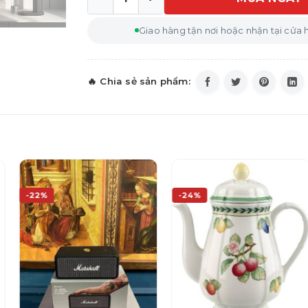
Máy tạo nước có ga WMF Element One nh
Giao hàng tận nơi hoặc nhận tại cửa
-22%
-24%