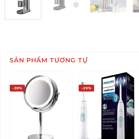
SẢN PHẨM TƯƠNG TỰ
-39%
-29%