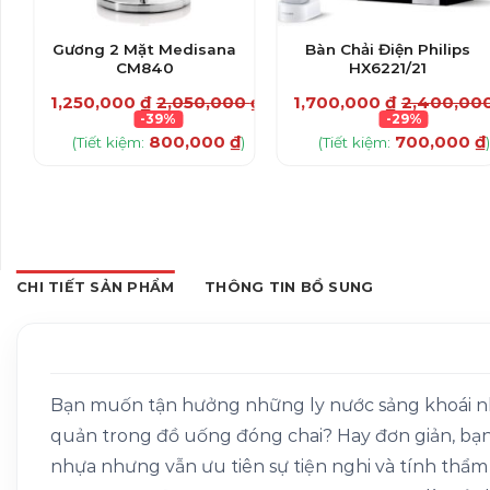
Gương 2 Mặt Medisana
Bàn Chải Điện Philips
CM840
HX6221/21
00
₫
1,250,000
₫
2,050,000
₫
1,700,000
₫
2,400,00
-39%
-29%
800,000
₫
700,000
₫
)
(Tiết kiệm:
)
(Tiết kiệm:
)
CHI TIẾT SẢN PHẨM
THÔNG TIN BỔ SUNG
Bạn muốn tận hưởng những ly nước sảng khoái nh
quản trong đồ uống đóng chai? Hay đơn giản, bạn 
nhựa nhưng vẫn ưu tiên sự tiện nghi và tính thẩ