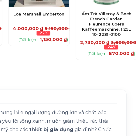
Ấm Trà Villeroy & Boch
Loa Marshall Emberton
French Garden
Fleurence 6pers
0
₫
4,000,000
₫
5,150,000
₫
Kaffeemaschine. 1,25L
-22%
10-2281-0100
1,150,000
₫
(Tiết kiệm:
)
2,730,000
₫
3,600,00
-24%
870,000
₫
(Tiết kiệm:
)
ưng lại e ngại lượng đường lớn và chất bảo
yêu lối sống xanh, muốn giảm thiểu rác thải
m mỹ cho các
thiết bị gia dụng
gia đình? Chiếc