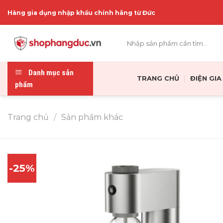
Skip
Hàng gia dụng nhập khẩu chính hãng từ Đức
to
content
Tìm
kiếm:
Danh mục sản
TRANG CHỦ
ĐIỆN GI
phẩm
Trang chủ
/
Sản phẩm khác
-25%