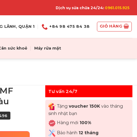
Dịch vụ sửa chữa 24/24:
0961.015.925
GIỎ HÀNG
G LÃNH, QUẬN 1
+84 98 475 84 38
Cân sức khoẻ
Máy rửa mặt
WMF
Tư vấn 24/7
àu
Tặng
voucher 150K
vào tháng
sinh nhật bạn
496
Hàng mới
100%
Bảo hành
12 tháng