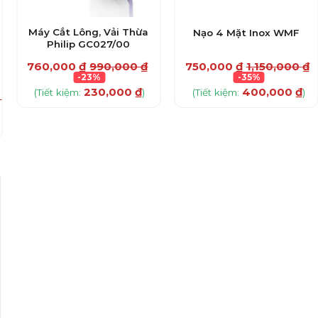
Máy Cắt Lông, Vải Thừa
Nạo 4 Mặt Inox WMF
Philip GC027/00
760,000
₫
990,000
₫
750,000
₫
1,150,000
₫
-23%
-35%
230,000
₫
400,000
₫
(Tiết kiệm:
)
(Tiết kiệm:
)
0
₫