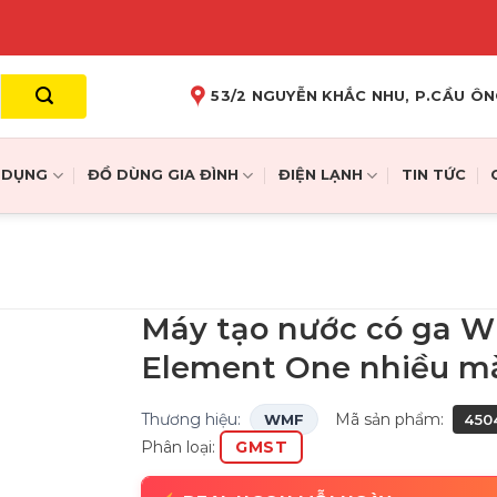
53/2 NGUYỄN KHẮC NHU, P.CẦU ÔN
A DỤNG
ĐỒ DÙNG GIA ĐÌNH
ĐIỆN LẠNH
TIN TỨC
Máy tạo nước có ga 
Element One nhiều m
Thương hiệu:
Mã sản phẩm:
WMF
450
Phân loại:
GMST