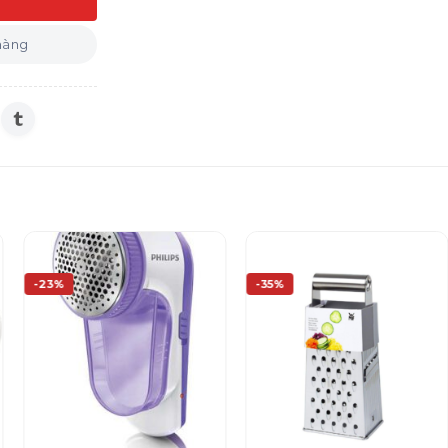
iều màu số lượng
 hàng
-23%
-35%