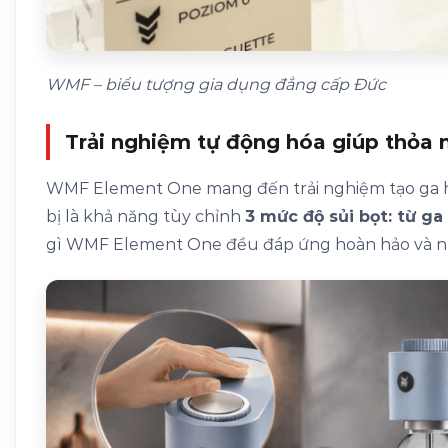
WMF – biểu tượng gia dụng đẳng cấp Đức
Trải nghiệm tự động hóa giúp thỏa 
WMF Element One mang đến trải nghiệm tạo ga ho
bị là khả năng tùy chỉnh
3 mức độ sủi bọt: từ g
gì WMF Element One đều đáp ứng hoàn hảo và n