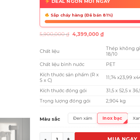
DEAL NGON MỖI NGÀY
Sắp cháy hàng (Đã bán 81%)
Giá
Giá
5,900,000
₫
4,399,000
₫
gốc
hiện
là:
tại
Thép không g
5,900,000 ₫.
là:
Chất liệu
4,399,000 ₫.
18/10
Chất liệu bình nước
PET
Kích thước sản phẩm (R x
11,74 x23,99 x4
S x C)
Kích thước đóng gói
31,5 x 52,5 x 36
Trọng lượng đóng gói
2,904 kg
Inox bạc
Đen xám
Xan
Màu sắc
MUA NGAY