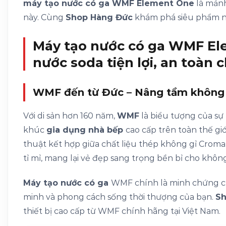
máy tạo nước có ga WMF Element One
là mảnh
này. Cùng
Shop Hàng Đức
khám phá siêu phẩm n
Máy tạo nước có ga WMF Ele
nước soda tiện lợi, an toàn 
WMF đến từ Đức – Nâng tầm không 
Với di sản hơn 160 năm,
WMF
là biểu tượng của sự 
khúc
gia dụng nhà bếp
cao cấp trên toàn thế g
thuật kết hợp giữa chất liệu thép không gỉ Crom
tỉ mỉ, mang lại vẻ đẹp sang trọng bền bỉ cho không
Máy tạo nước có ga
WMF chính là minh chứng c
minh và phong cách sống thời thượng của bạn.
S
thiết bị cao cấp từ WMF chính hãng tại Việt Nam.