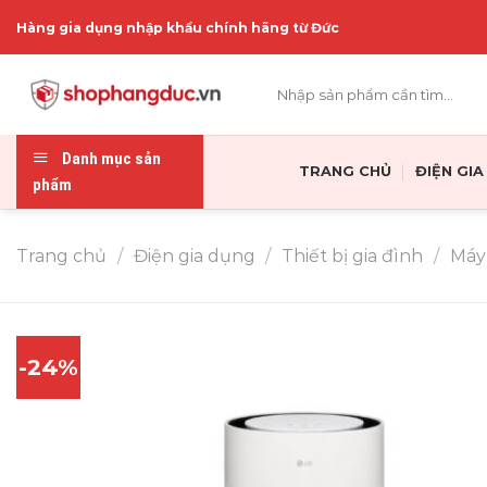
Skip
Hàng gia dụng nhập khẩu chính hãng từ Đức
to
content
Tìm
kiếm:
Danh mục sản
TRANG CHỦ
ĐIỆN GI
phẩm
Trang chủ
/
Điện gia dụng
/
Thiết bị gia đình
/
Máy
-24%