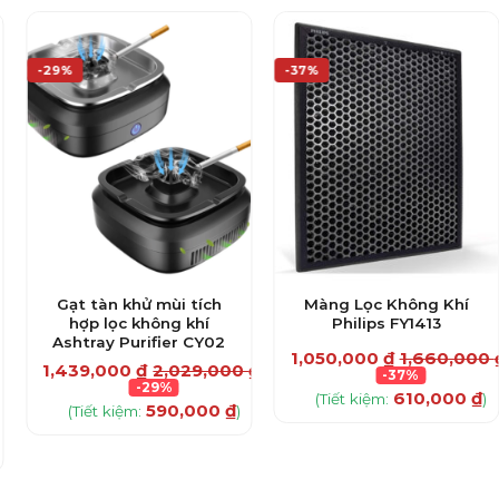
-29%
-37%
Gạt tàn khử mùi tích
Màng Lọc Không Khí
hợp lọc không khí
Philips FY1413
Ashtray Purifier CY02
1,050,000
₫
1,660,000
1,439,000
₫
2,029,000
₫
-37%
-29%
610,000
₫
(Tiết kiệm:
)
590,000
₫
(Tiết kiệm:
)