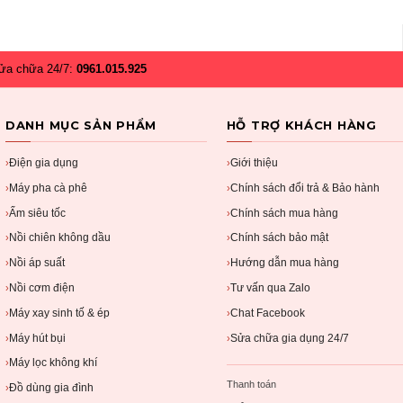
ửa chữa 24/7:
0961.015.925
DANH MỤC SẢN PHẨM
HỖ TRỢ KHÁCH HÀNG
Điện gia dụng
Giới thiệu
›
›
Máy pha cà phê
Chính sách đổi trả & Bảo hành
›
›
Ấm siêu tốc
Chính sách mua hàng
›
›
Nồi chiên không dầu
Chính sách bảo mật
›
›
Nồi áp suất
Hướng dẫn mua hàng
›
›
Nồi cơm điện
Tư vấn qua Zalo
›
›
Máy xay sinh tố & ép
Chat Facebook
›
›
Máy hút bụi
Sửa chữa gia dụng 24/7
›
›
Máy lọc không khí
›
Thanh toán
Đồ dùng gia đình
›