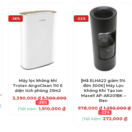
-36%
-22%
Máy lọc không khí
[Mã ELHA22 giảm 5%
Trotec AirgoClean 110 E
đơn 300K] Máy Lọc
diện tích phòng 25m2
Không Khí Tạo Ion
0
₫
Maxell AP-AR201BK –
3,390,000
₫
5,300,000
₫
Đen
-36%
₫
)
978,000
₫
1,250,000
₫
1,910,000
₫
(Tiết kiệm:
)
-22%
272,000
₫
(Tiết kiệm:
)