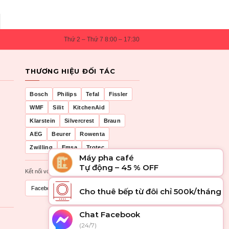
Thứ 2 – Thứ 7 8:00 – 17:30
THƯƠNG HIỆU ĐỐI TÁC
Bosch
Philips
Tefal
Fissler
WMF
Silit
KitchenAid
Klarstein
Silvercrest
Braun
AEG
Beurer
Rowenta
Zwilling
Emsa
Trotec
Máy pha café
Tự động – 45 % OFF
Kết nối với chúng tôi
Facebook
Zalo
Cho thuê bếp từ đôi chỉ 500k/tháng
Chat Facebook
(24/7)