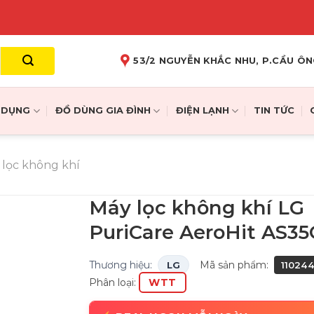
53/2 NGUYỄN KHẮC NHU, P.CẦU ÔN
A DỤNG
ĐỒ DÙNG GIA ĐÌNH
ĐIỆN LẠNH
TIN TỨC
 lọc không khí
Máy lọc không khí LG
PuriCare AeroHit AS3
Thương hiệu:
Mã sản phẩm:
LG
11024
Phân loại:
WTT