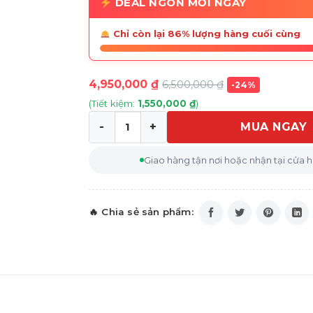
DEAL NGON MỖI NGÀY
Chỉ còn lại 86% lượng hàng cuối cùng
4,950,000
₫
6,500,000
₫
-24%
(Tiết kiệm:
1,550,000
₫
)
MUA NGAY
Máy lọc không khí LG PuriCare AeroHit 
Giao hàng tận nơi hoặc nhận tại cửa 