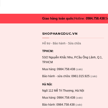
Giao hàng toàn quốc
|
Hotline:
0984.758.438
|
S
SHOPHANGDUC.VN
Hỗ trợ - Bảo hành - Sửa chữa
TPHCM:
53/2 Nguyễn Khắc Nhu, P.Cầu Ông Lãnh, Q.1,
TP.HCM
Mua hàng:
0984.758.438
(zalo)
Bảo hành - sửa chữa:
0961.015.925
(zalo)
Hà Nội:
Ngõ 112 Mễ Trì Thượng, Hà Nội
Mua hàng:
0984.758.438
(zalo)
Bảo hành:
0984.758.438
(zalo)