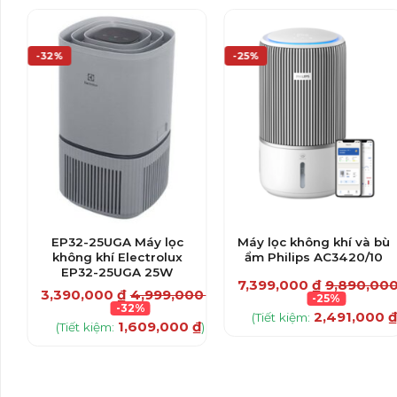
-32%
-25%
EP32-25UGA Máy lọc
Máy lọc không khí và bù
không khí Electrolux
ẩm Philips AC3420/10
EP32-25UGA 25W
7,399,000
₫
9,890,00
3,390,000
₫
4,999,000
₫
-25%
0
₫
-32%
2,491,000
(Tiết kiệm:
1,609,000
₫
(Tiết kiệm:
)
₫
)