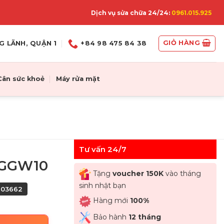
Dịch vụ sửa chữa 24/24:
0961.015.925
GIỎ HÀNG
G LÃNH, QUẬN 1
+84 98 475 84 38
Cân sức khoẻ
Máy rửa mặt
Tư vấn 24/7
5GGW10
Tặng
voucher 150K
vào tháng
sinh nhật bạn
403662
Hàng mới
100%
Bảo hành
12 tháng