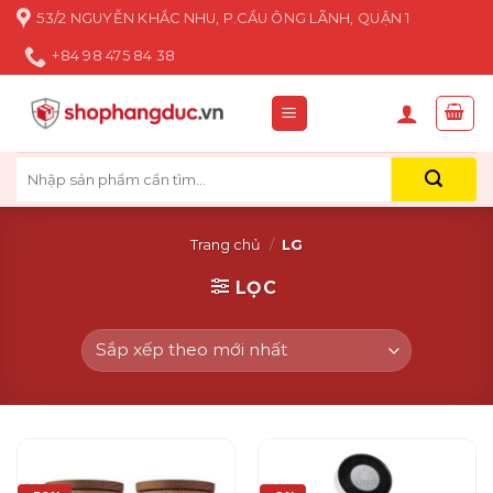
Skip
53/2 NGUYỄN KHẮC NHU, P.CẦU ÔNG LÃNH, QUẬN 1
to
+84 98 475 84 38
content
Tìm
kiếm:
Trang chủ
/
LG
LỌC