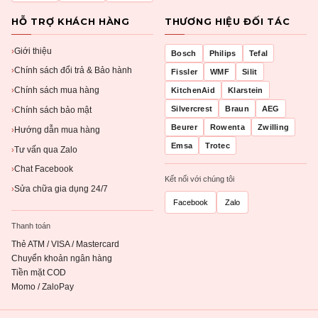
HỖ TRỢ KHÁCH HÀNG
THƯƠNG HIỆU ĐỐI TÁC
Giới thiệu
›
Bosch
Philips
Tefal
Chính sách đổi trả & Bảo hành
›
Fissler
WMF
Silit
Chính sách mua hàng
KitchenAid
Klarstein
›
Silvercrest
Braun
AEG
Chính sách bảo mật
›
Beurer
Rowenta
Zwilling
Hướng dẫn mua hàng
›
Emsa
Trotec
Tư vấn qua Zalo
›
Chat Facebook
›
Kết nối với chúng tôi
Sửa chữa gia dụng 24/7
›
Facebook
Zalo
Thanh toán
Thẻ ATM / VISA / Mastercard
Chuyển khoản ngân hàng
Tiền mặt COD
Momo / ZaloPay