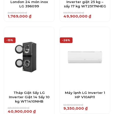
London 24 món inox
Inverter giặt 25 kg –
LG 396099
sấy 17 kg WT2517NHEG
2,480,000
₫
93,790,000
₫
Giá
Giá
Giá
Giá
1,769,000
₫
49,900,000
₫
gốc
hiện
gốc
hiện
là:
tại
là:
tại
2,480,000 ₫.
là:
93,790,000 ₫.
là:
1,769,000 ₫.
49,900,000 ₫.
-15%
-26%
Tháp Giặt Sấy LG
Máy lạnh LG Inverter 1
Inverter Giặt 14 Sấy 10
HP V10API1
kg WT1410NHB
12,690,000
₫
Giá
Giá
48,300,000
₫
9,350,000
₫
Giá
Giá
40,900,000
₫
gốc
hiện