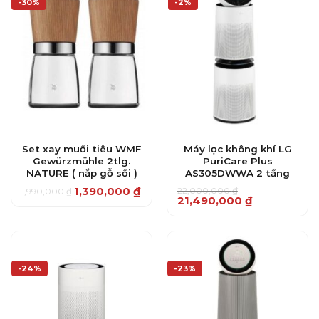
-30%
-2%
Set xay muối tiêu WMF
Máy lọc không khí LG
Gewürzmühle 2tlg.
PuriCare Plus
NATURE ( nắp gỗ sồi )
AS305DWWA 2 tầng
1,390,000
₫
22,000,000
₫
1,990,000
₫
Giá
Giá
Giá
Giá
21,490,000
₫
gốc
hiện
gốc
hiện
là:
tại
là:
tại
1,990,000 ₫.
là:
22,000,000 ₫.
là:
1,390,000 ₫.
21,490,000 ₫.
-24%
-23%