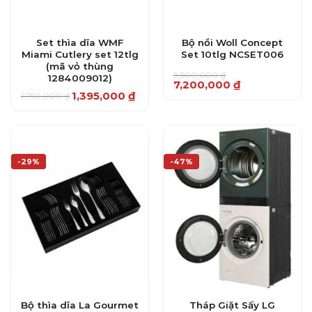
Set thìa dĩa WMF
Bộ nồi Woll Concept
Miami Cutlery set 12tlg
Set 10tlg NCSET006
(mã vỏ thùng
9,500,000
₫
1284009012)
Giá
Giá
7,200,000
₫
gốc
hiện
1,395,000
₫
1,750,000
₫
Giá
Giá
là:
tại
gốc
hiện
9,500,000 ₫.
là:
là:
tại
7,200,000 ₫.
1,750,000 ₫.
là:
1,395,000 ₫.
-29%
-47%
Bộ thìa dĩa La Gourmet
Tháp Giặt Sấy LG