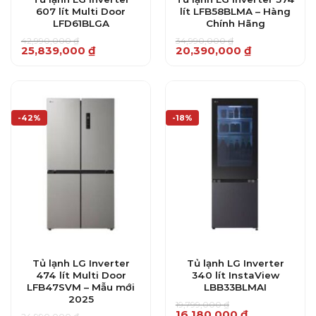
607 lít Multi Door
lít LFB58BLMA – Hàng
LFD61BLGA
Chính Hãng
42,990,000
₫
34,990,000
₫
Giá
Giá
Giá
Giá
25,839,000
₫
20,390,000
₫
gốc
hiện
gốc
hiện
là:
tại
là:
tại
42,990,000 ₫.
là:
34,990,000 ₫.
là:
25,839,000 ₫.
20,390,000 ₫.
-42%
-18%
Tủ lạnh LG Inverter
Tủ lạnh LG Inverter
474 lít Multi Door
340 lít InstaView
LFB47SVM – Mẫu mới
LBB33BLMAI
2025
19,799,000
₫
Giá
Giá
16,180,000
₫