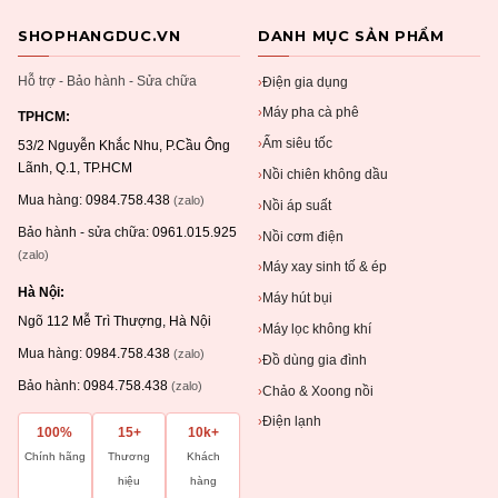
SHOPHANGDUC.VN
DANH MỤC SẢN PHẨM
Hỗ trợ - Bảo hành - Sửa chữa
Điện gia dụng
›
Máy pha cà phê
›
TPHCM:
Ấm siêu tốc
›
53/2 Nguyễn Khắc Nhu, P.Cầu Ông
Lãnh, Q.1, TP.HCM
Nồi chiên không dầu
›
Mua hàng:
0984.758.438
(zalo)
Nồi áp suất
›
Bảo hành - sửa chữa:
0961.015.925
Nồi cơm điện
›
(zalo)
Máy xay sinh tố & ép
›
Hà Nội:
Máy hút bụi
›
Ngõ 112 Mễ Trì Thượng, Hà Nội
Máy lọc không khí
›
Mua hàng:
0984.758.438
(zalo)
Đồ dùng gia đình
›
Bảo hành:
0984.758.438
(zalo)
Chảo & Xoong nồi
›
Điện lạnh
›
100%
15+
10k+
Chính hãng
Thương
Khách
hiệu
hàng