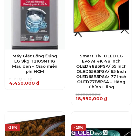
Máy Giặt Lồng Đứng
Smart Tivi OLED LG
LG 9kg T2109NT1G
Evo AI 4K 48 Inch
Màu đen – Giao miễn
OLED48B5PSA/ 55 Inch
phí HCM
OLED55B5PSA/ 65 Inch
OLED65B5PSA/ 77 Inch
8,090,000
₫
OLED77B5PSA – Hàng
Giá
Giá
4,450,000
₫
gốc
hiện
Chính Hãng
là:
tại
8,090,000 ₫.
là:
29,500,000
₫
Giá
Giá
18,990,000
₫
4,450,000 ₫.
gốc
hiện
là:
tại
29,500,000 ₫.
là:
18,990,000 ₫.
-28%
-25%