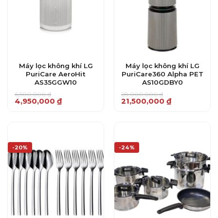
Máy lọc không khí LG
Máy lọc không khí LG
PuriCare AeroHit
PuriCare360 Alpha PET
AS35GGW10
AS10GDBY0
6,500,000
₫
28,000,000
₫
Giá
Giá
Giá
Giá
4,950,000
₫
21,500,000
₫
gốc
hiện
gốc
hiện
là:
tại
là:
tại
6,500,000 ₫.
là:
28,000,000 ₫.
là:
4,950,000 ₫.
21,500,000 ₫.
-20%
-24%