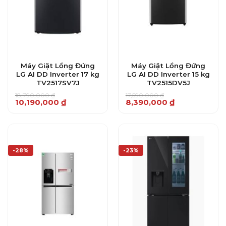
Máy Giặt Lồng Đứng
Máy Giặt Lồng Đứng
LG AI DD Inverter 17 kg
LG AI DD Inverter 15 kg
TV2517SV7J
TV2515DV5J
18,790,000
₫
17,590,000
₫
Giá
Giá
Giá
Giá
10,190,000
₫
8,390,000
₫
gốc
hiện
gốc
hiện
là:
tại
là:
tại
18,790,000 ₫.
là:
17,590,000 ₫.
là:
10,190,000 ₫.
8,390,000 ₫.
-28%
-23%