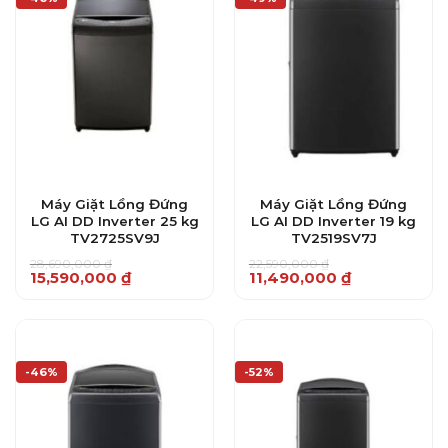
Máy Giặt Lồng Đứng
Máy Giặt Lồng Đứng
LG AI DD Inverter 25 kg
LG AI DD Inverter 19 kg
TV2725SV9J
TV2519SV7J
28,690,000
₫
22,590,000
₫
Giá
Giá
Giá
Giá
15,590,000
₫
11,490,000
₫
gốc
hiện
gốc
hiện
là:
tại
là:
tại
28,690,000 ₫.
là:
22,590,000 ₫.
là:
15,590,000 ₫.
11,490,000 ₫.
-46%
-52%