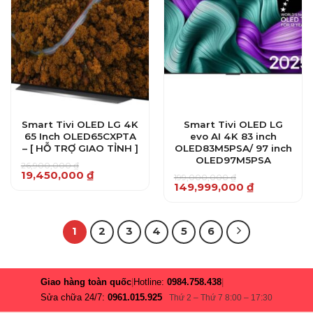
Smart Tivi OLED LG 4K
Smart Tivi OLED LG
65 Inch OLED65CXPTA
evo AI 4K 83 inch
– [ HỖ TRỢ GIAO TỈNH ]
OLED83M5PSA/ 97 inch
OLED97M5PSA
26,900,000
₫
Giá
Giá
19,450,000
₫
199,000,000
₫
gốc
hiện
Giá
Giá
149,999,000
₫
là:
tại
gốc
hiện
26,900,000 ₫.
là:
là:
tại
19,450,000 ₫.
199,000,000 ₫.
là:
149,999,000 ₫.
1
2
3
4
5
6
Giao hàng toàn quốc
|
Hotline:
0984.758.438
|
Sửa chữa 24/7:
0961.015.925
Thứ 2 – Thứ 7 8:00 – 17:30