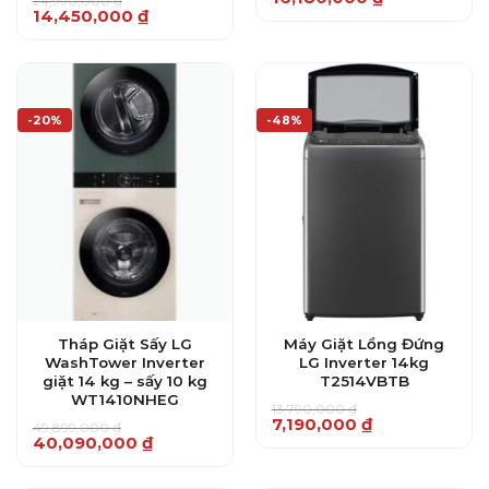
24,990,000
₫
gốc
hiện
Giá
Giá
14,450,000
₫
là:
tại
gốc
hiện
19,799,000 ₫.
là:
là:
tại
16,180,000 ₫.
24,990,000 ₫.
là:
14,450,000 ₫.
-20%
-48%
Tháp Giặt Sấy LG
Máy Giặt Lồng Đứng
WashTower Inverter
LG Inverter 14kg
giặt 14 kg – sấy 10 kg
T2514VBTB
WT1410NHEG
13,790,000
₫
Giá
Giá
7,190,000
₫
49,899,000
₫
gốc
hiện
Giá
Giá
40,090,000
₫
là:
tại
gốc
hiện
13,790,000 ₫.
là:
là:
tại
7,190,000 ₫.
49,899,000 ₫.
là: