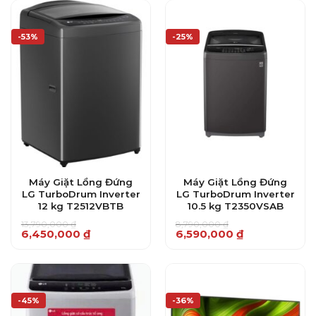
40,090,000 ₫.
-53%
-25%
Máy Giặt Lồng Đứng
Máy Giặt Lồng Đứng
LG TurboDrum Inverter
LG TurboDrum Inverter
12 kg T2512VBTB
10.5 kg T2350VSAB
13,790,000
₫
8,790,000
₫
Giá
Giá
Giá
Giá
6,450,000
₫
6,590,000
₫
gốc
hiện
gốc
hiện
là:
tại
là:
tại
13,790,000 ₫.
là:
8,790,000 ₫.
là:
6,450,000 ₫.
6,590,000 ₫.
-45%
-36%