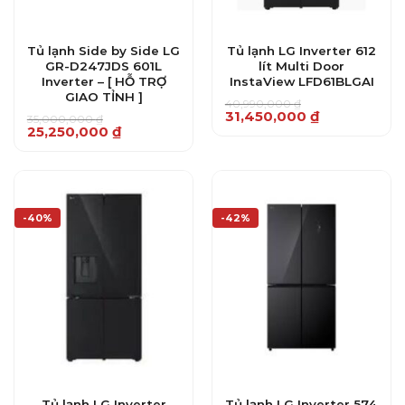
Tủ lạnh Side by Side LG
Tủ lạnh LG Inverter 612
GR-D247JDS 601L
lít Multi Door
Inverter – [ HỖ TRỢ
InstaView LFD61BLGAI
GIAO TỈNH ]
40,990,000
₫
Giá
Giá
31,450,000
₫
35,000,000
₫
gốc
hiện
Giá
Giá
25,250,000
₫
là:
tại
gốc
hiện
40,990,000 ₫.
là:
là:
tại
31,450,000 ₫.
35,000,000 ₫.
là:
25,250,000 ₫.
-40%
-42%
Tủ lạnh LG Inverter
Tủ lạnh LG Inverter 574