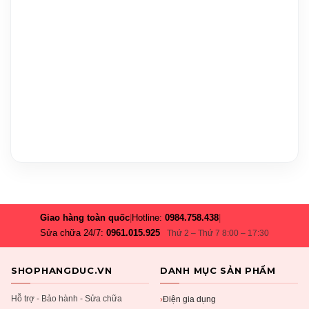
Giao hàng toàn quốc
|
Hotline:
0984.758.438
|
Sửa chữa 24/7:
0961.015.925
Thứ 2 – Thứ 7 8:00 – 17:30
SHOPHANGDUC.VN
DANH MỤC SẢN PHẨM
Hỗ trợ - Bảo hành - Sửa chữa
Điện gia dụng
›