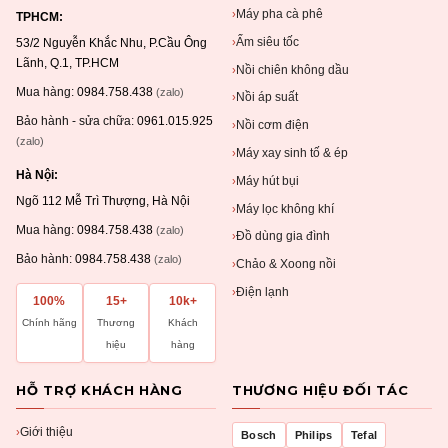
Máy pha cà phê
›
TPHCM:
Ấm siêu tốc
›
53/2 Nguyễn Khắc Nhu, P.Cầu Ông
Lãnh, Q.1, TP.HCM
Nồi chiên không dầu
›
Mua hàng:
0984.758.438
(zalo)
Nồi áp suất
›
Bảo hành - sửa chữa:
0961.015.925
Nồi cơm điện
›
(zalo)
Máy xay sinh tố & ép
›
Hà Nội:
Máy hút bụi
›
Ngõ 112 Mễ Trì Thượng, Hà Nội
Máy lọc không khí
›
Mua hàng:
0984.758.438
(zalo)
Đồ dùng gia đình
›
Bảo hành:
0984.758.438
(zalo)
Chảo & Xoong nồi
›
Điện lạnh
›
100%
15+
10k+
Chính hãng
Thương
Khách
hiệu
hàng
HỖ TRỢ KHÁCH HÀNG
THƯƠNG HIỆU ĐỐI TÁC
Giới thiệu
›
Bosch
Philips
Tefal