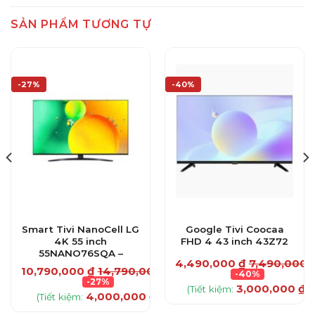
SẢN PHẨM TƯƠNG TỰ
-27%
-40%
Smart Tivi NanoCell LG
Google Tivi Coocaa
4K 55 inch
FHD 4 43 inch 43Z72
55NANO76SQA –
4,490,000
₫
7,490,000
00
₫
10,790,000
₫
14,790,000
₫
-40%
-27%
3,000,000
₫
(Tiết kiệm:
)
₫
4,000,000
₫
)
(Tiết kiệm:
)