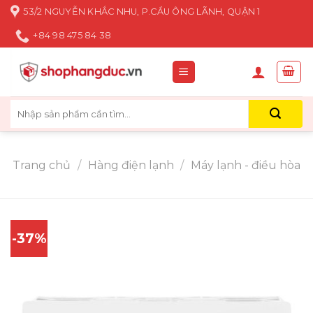
Skip
53/2 NGUYỄN KHẮC NHU, P.CẦU ÔNG LÃNH, QUẬN 1
to
+84 98 475 84 38
content
Tìm
kiếm:
Trang chủ
/
Hàng điện lạnh
/
Máy lạnh - điều hòa
-37%