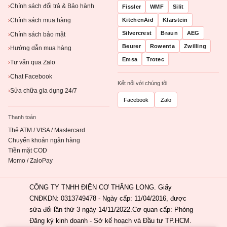
Chính sách đổi trả & Bảo hành
›
Fissler
WMF
Silit
Chính sách mua hàng
KitchenAid
Klarstein
›
Silvercrest
Braun
AEG
Chính sách bảo mật
›
Beurer
Rowenta
Zwilling
Hướng dẫn mua hàng
›
Emsa
Trotec
Tư vấn qua Zalo
›
Chat Facebook
›
Kết nối với chúng tôi
Sửa chữa gia dụng 24/7
›
Facebook
Zalo
Thanh toán
Thẻ ATM / VISA / Mastercard
Chuyển khoản ngân hàng
Tiền mặt COD
Momo / ZaloPay
CÔNG TY TNHH ĐIỆN CƠ THĂNG LONG. Giấy
CNĐKDN: 0313749478 - Ngày cấp: 11/04/2016, được
sửa đổi lần thứ 3 ngày 14/11/2022.Cơ quan cấp: Phòng
Đăng ký kinh doanh - Sở kế hoạch và Đầu tư TP.HCM.