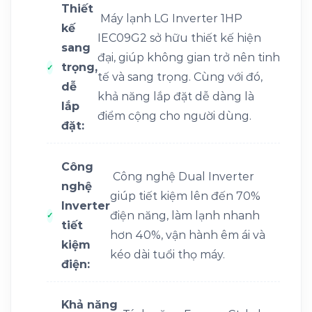
Thiết
Máy lạnh LG Inverter 1HP
kế
IEC09G2 sở hữu thiết kế hiện
sang
đại, giúp không gian trở nên tinh
trọng,
tế và sang trọng. Cùng với đó,
dễ
khả năng lắp đặt dễ dàng là
lắp
điểm cộng cho người dùng.
đặt:
Công
Công nghệ Dual Inverter
nghệ
giúp tiết kiệm lên đến 70%
Inverter
điện năng, làm lạnh nhanh
tiết
hơn 40%, vận hành êm ái và
kiệm
kéo dài tuổi thọ máy.
điện:
Khả năng