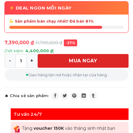
DEAL NGON MỖI NGÀY
Sản phẩm bán chạy nhất! Đã bán 81%
7,390,000
₫
11,790,000
₫
-37%
(Tiết kiệm:
4,400,000
₫
)
MUA NGAY
Máy lạnh LG Inverter 1HP IEC09G2/ 1.5HP IEC12G2 - Hàn
Giao hàng tận nơi hoặc nhận tại cửa hàng
Tư vấn 24/7
Tặng
voucher 150K
vào tháng sinh nhật bạn