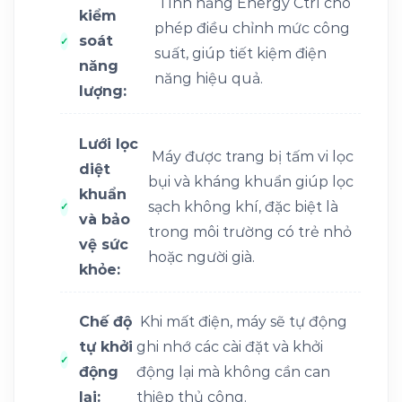
Tính năng Energy Ctrl cho
kiểm
phép điều chỉnh mức công
soát
suất, giúp tiết kiệm điện
năng
năng hiệu quả.
lượng:
Lưới lọc
Máy được trang bị tấm vi lọc
diệt
bụi và kháng khuẩn giúp lọc
khuẩn
sạch không khí, đặc biệt là
và bảo
trong môi trường có trẻ nhỏ
vệ sức
hoặc người già.
khỏe:
Chế độ
Khi mất điện, máy sẽ tự động
tự khởi
ghi nhớ các cài đặt và khởi
động
động lại mà không cần can
lại:
thiệp thủ công.