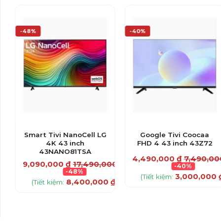
-48%
-40%
Smart Tivi NanoCell LG
Google Tivi Coocaa
4K 43 inch
FHD 4 43 inch 43Z72
43NANO81TSA
4,490,000
₫
7,490,0
9,090,000
₫
17,490,000
₫
-40%
-48%
3,000,000
(Tiết kiệm:
8,400,000
₫
(Tiết kiệm:
)