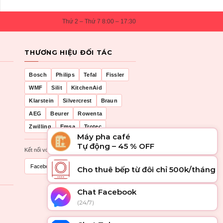
Thứ 2 – Thứ 7 8:00 – 17:30
THƯƠNG HIỆU ĐỐI TÁC
Bosch
Philips
Tefal
Fissler
WMF
Silit
KitchenAid
Klarstein
Silvercrest
Braun
AEG
Beurer
Rowenta
Zwilling
Emsa
Trotec
Máy pha café
Tự động – 45 % OFF
Kết nối với chúng tôi
Facebook
Zalo
Cho thuê bếp từ đôi chỉ 500k/tháng
Chat Facebook
(24/7)