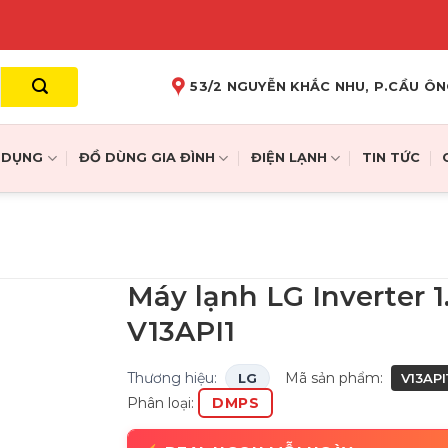
53/2 NGUYỄN KHẮC NHU, P.CẦU ÔN
A DỤNG
ĐỒ DÙNG GIA ĐÌNH
ĐIỆN LẠNH
TIN TỨC
Máy lạnh LG Inverter 1
V13API1
Thương hiệu:
Mã sản phẩm:
LG
V13AP
Phân loại:
DMPS