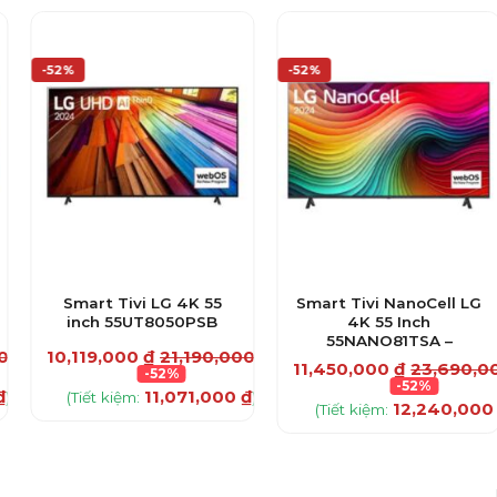
-52%
-52%
Smart Tivi LG 4K 55
Smart Tivi NanoCell LG
inch 55UT8050PSB
4K 55 Inch
55NANO81TSA –
00
₫
10,119,000
₫
21,190,000
₫
11,450,000
₫
23,690,0
-52%
-52%
₫
11,071,000
₫
)
(Tiết kiệm:
)
12,240,00
(Tiết kiệm: