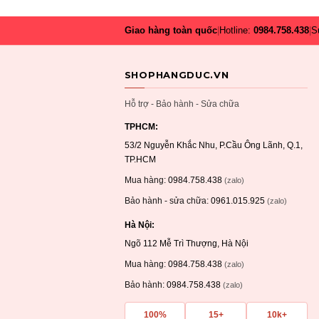
Giao hàng toàn quốc
|
Hotline:
0984.758.438
|
S
SHOPHANGDUC.VN
Hỗ trợ - Bảo hành - Sửa chữa
TPHCM:
53/2 Nguyễn Khắc Nhu, P.Cầu Ông Lãnh, Q.1,
TP.HCM
Mua hàng:
0984.758.438
(zalo)
Bảo hành - sửa chữa:
0961.015.925
(zalo)
Hà Nội:
Ngõ 112 Mễ Trì Thượng, Hà Nội
Mua hàng:
0984.758.438
(zalo)
Bảo hành:
0984.758.438
(zalo)
100%
15+
10k+