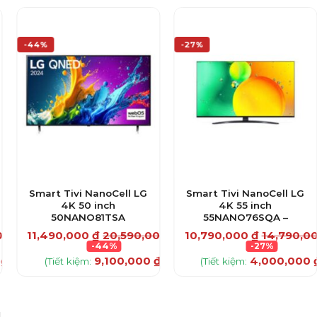
-44%
-27%
Smart Tivi NanoCell LG
Smart Tivi NanoCell LG
4K 50 inch
4K 55 inch
50NANO81TSA
55NANO76SQA –
00
₫
11,490,000
₫
20,590,000
₫
10,790,000
₫
14,790,0
-44%
-27%
0
₫
9,100,000
₫
4,000,000
)
(Tiết kiệm:
)
(Tiết kiệm: