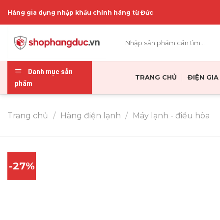
Skip
Hàng gia dụng nhập khẩu chính hãng từ Đức
to
content
Tìm
kiếm:
Danh mục sản
TRANG CHỦ
ĐIỆN GI
phẩm
Trang chủ
/
Hàng điện lạnh
/
Máy lạnh - điều hòa
-27%