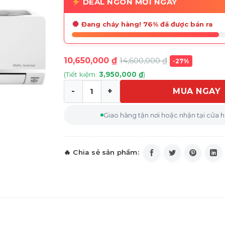
DEAL NGON MỖI NGÀY
Đang cháy hàng! 76% đã được bán ra
10,650,000
₫
14,600,000
₫
-27%
(Tiết kiệm:
3,950,000
₫
)
MUA NGAY
Máy lạnh LG Inverter 1.5 HP V13API1 số lư
Giao hàng tận nơi hoặc nhận tại cửa 