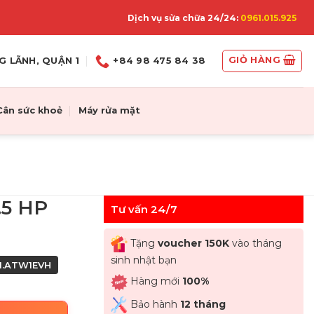
Dịch vụ sửa chữa 24/24:
0961.015.925
GIỎ HÀNG
G LÃNH, QUẬN 1
+84 98 475 84 38
Cân sức khoẻ
Máy rửa mặt
.5 HP
Tư vấn 24/7
Tặng
voucher 150K
vào tháng
sinh nhật bạn
I1.ATW1EVH
Hàng mới
100%
Bảo hành
12 tháng