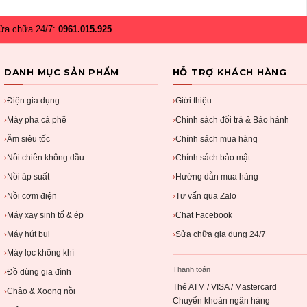
ửa chữa 24/7:
0961.015.925
DANH MỤC SẢN PHẨM
HỖ TRỢ KHÁCH HÀNG
Điện gia dụng
Giới thiệu
›
›
Máy pha cà phê
Chính sách đổi trả & Bảo hành
›
›
Ấm siêu tốc
Chính sách mua hàng
›
›
Nồi chiên không dầu
Chính sách bảo mật
›
›
Nồi áp suất
Hướng dẫn mua hàng
›
›
Nồi cơm điện
Tư vấn qua Zalo
›
›
Máy xay sinh tố & ép
Chat Facebook
›
›
Máy hút bụi
Sửa chữa gia dụng 24/7
›
›
Máy lọc không khí
›
Thanh toán
Đồ dùng gia đình
›
Thẻ ATM / VISA / Mastercard
Chảo & Xoong nồi
›
Chuyển khoản ngân hàng