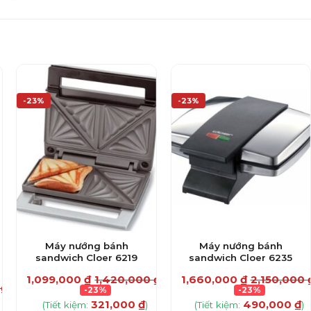
-23%
-23%
Máy nướng bánh
Máy nướng bánh
sandwich Cloer 6219
sandwich Cloer 6235
1,099,000
₫
1,420,000
₫
1,660,000
₫
2,150,000
0
₫
-23%
-23%
321,000
₫
490,000
₫
(Tiết kiệm:
)
(Tiết kiệm:
)