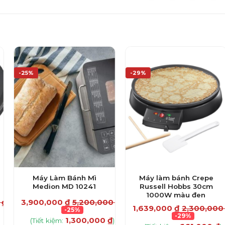
-25%
-29%
Máy Làm Bánh Mì
Máy làm bánh Crepe
Medion MD 10241
Russell Hobbs 30cm
1000W màu đen
0
₫
3,900,000
₫
5,200,000
₫
1,639,000
₫
2,300,00
-25%
-29%
1,300,000
₫
(Tiết kiệm:
)