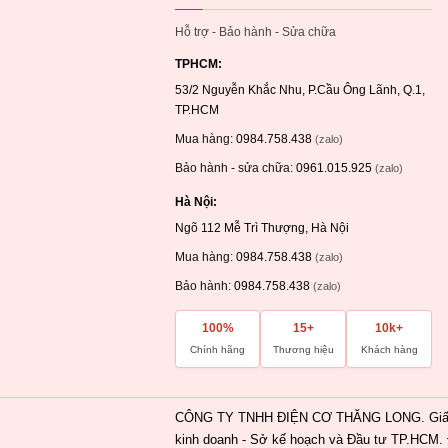
Hỗ trợ - Bảo hành - Sửa chữa
TPHCM:
53/2 Nguyễn Khắc Nhu, P.Cầu Ông Lãnh, Q.1,
TP.HCM
Mua hàng:
0984.758.438
(zalo)
Bảo hành - sửa chữa:
0961.015.925
(zalo)
Hà Nội:
Ngõ 112 Mễ Trì Thượng, Hà Nội
Mua hàng:
0984.758.438
(zalo)
Bảo hành:
0984.758.438
(zalo)
100%
15+
10k+
Chính hãng
Thương hiệu
Khách hàng
CÔNG TY TNHH ĐIỆN CƠ THĂNG LONG. Giấy CN
kinh doanh - Sở kế hoạch và Đầu tư TP.HCM. 