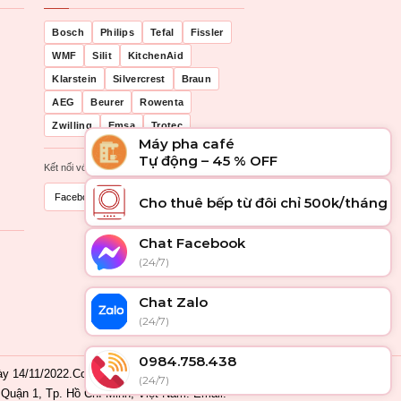
Bosch
Philips
Tefal
Fissler
WMF
Silit
KitchenAid
Klarstein
Silvercrest
Braun
AEG
Beurer
Rowenta
Zwilling
Emsa
Trotec
Máy pha café
Tự động – 45 % OFF
Kết nối với chúng tôi
Facebook
Zalo
Cho thuê bếp từ đôi chỉ 500k/tháng
Chat Facebook
(24/7)
Chat Zalo
(24/7)
0984.758.438
 14/11/2022.Cơ quan cấp: Phòng Đăng ký
(24/7)
Quận 1, Tp. Hồ Chí Minh, Việt Nam. Email: