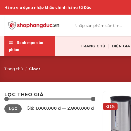
Skip
Hàng gia dụng nhập khẩu chính hãng từ Đức
to
content
Tìm
kiếm:
Danh mục sản
TRANG CHỦ
ĐIỆN GI
phẩm
Trang chủ
/
Cloer
LỌC THEO GIÁ
Giá
Giá
-22%
Giá:
1,000,000 ₫
—
2,800,000 ₫
LỌC
tối
tối
thiểu
đa