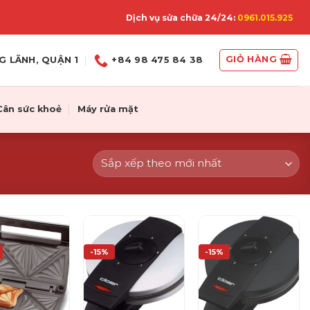
Dịch vụ sửa chữa 24/24:
0961.015.925
GIỎ HÀNG
G LÃNH, QUẬN 1
+84 98 475 84 38
Cân sức khoẻ
Máy rửa mặt
-15%
-15%