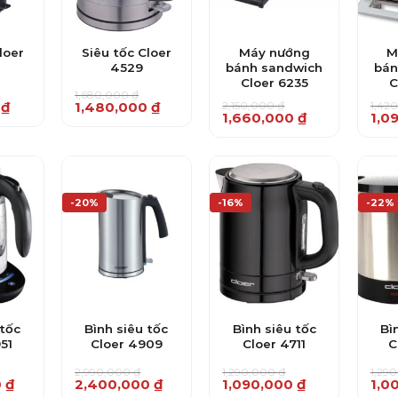
loer
Siêu tốc Cloer
Máy nướng
M
4529
bánh sandwich
bán
Cloer 6235
C
1,680,000
₫
Giá
Giá
2,150,000
₫
1,42
0
₫
1,480,000
₫
Giá
Giá
Giá
Giá
1,660,000
₫
1,0
gốc
hiện
gốc
hiện
gốc
hiện
là:
tại
là:
tại
là:
tại
.
1,680,000 ₫.
là:
2,150,000 ₫.
là:
1,42
là:
.
1,480,000 ₫.
1,660,000 ₫.
1,09
-20%
-16%
-22%
 tốc
Bình siêu tốc
Bình siêu tốc
Bì
51
Cloer 4909
Cloer 4711
C
2,990,000
₫
1,290,000
₫
1,29
Giá
Giá
Giá
Giá
Giá
Giá
0
₫
2,400,000
₫
1,090,000
₫
1,0
gốc
hiện
gốc
hiện
gốc
hiện