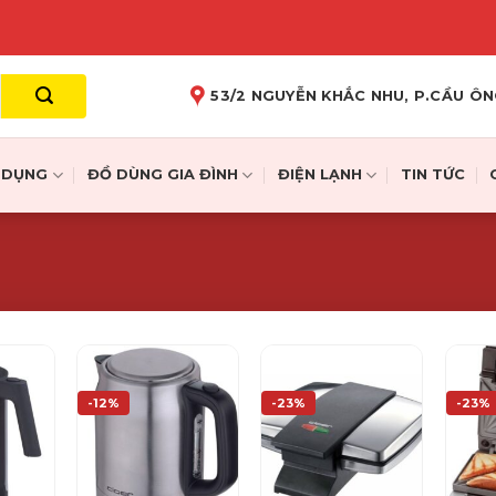
53/2 NGUYỄN KHẮC NHU, P.CẦU ÔN
A DỤNG
ĐỒ DÙNG GIA ĐÌNH
ĐIỆN LẠNH
TIN TỨC
-12%
-23%
-23%