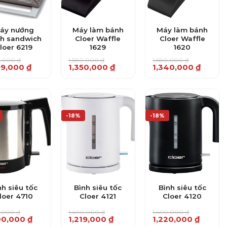
áy nướng
Máy làm bánh
Máy làm bánh
h sandwich
Cloer Waffle
Cloer Waffle
loer 6219
1629
1620
0,000
₫
1,580,000
₫
1,580,000
₫
Giá
Giá
Giá
Giá
99,000
₫
1,350,000
₫
1,340,000
₫
gốc
hiện
gốc
hiện
là:
tại
là:
tại
0,000 ₫.
1,580,000 ₫.
là:
1,580,000 ₫.
là:
9,000 ₫.
1,350,000 ₫.
1,340,000 ₫.
-18%
-18%
nh siêu tốc
Bình siêu tốc
Bình siêu tốc
loer 4710
Cloer 4121
Cloer 4120
0,000
₫
1,490,000
₫
1,490,000
₫
Giá
Giá
Giá
Giá
00,000
₫
1,219,000
₫
1,220,000
₫
gốc
hiện
gốc
hiện