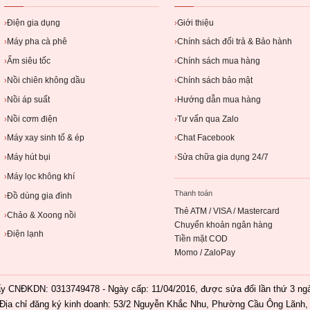
Điện gia dụng
Giới thiệu
›
›
Máy pha cà phê
Chính sách đổi trả & Bảo hành
›
›
Ấm siêu tốc
Chính sách mua hàng
›
›
Nồi chiên không dầu
Chính sách bảo mật
›
›
Nồi áp suất
Hướng dẫn mua hàng
›
›
Nồi cơm điện
Tư vấn qua Zalo
›
›
Máy xay sinh tố & ép
Chat Facebook
›
›
Máy hút bụi
Sửa chữa gia dụng 24/7
›
›
Máy lọc không khí
›
Thanh toán
Đồ dùng gia đình
›
Thẻ ATM / VISA / Mastercard
Chảo & Xoong nồi
›
Chuyển khoản ngân hàng
Điện lạnh
›
Tiền mặt COD
Momo / ZaloPay
ĐKDN: 0313749478 - Ngày cấp: 11/04/2016, được sửa đổi lần thứ 3 ngày
Địa chỉ đăng ký kinh doanh: 53/2 Nguyễn Khắc Nhu, Phường Cầu Ông Lãnh, 