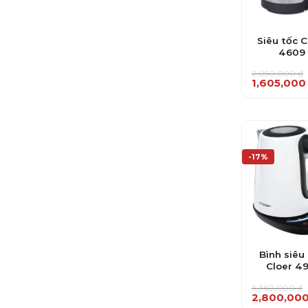
Siêu tốc C
4609
2,050,000
₫
Giá
Giá
1,605,00
gốc
hiện
là:
tại
2,050,000 ₫
là:
1,605,000 ₫
-17%
Bình siêu
Cloer 49
3,360,000
₫
Giá
Giá
2,800,00
gốc
hiện