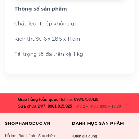
Thông số sản phẩm
Chất liệu: Thép không gỉ
Kích thước: 6 x 28,5 x 11 cm
Tải trọng tối đa trên kệ: 1 kg
Giao hàng toàn quốc
|
Hotline:
0984.758.438
|
Sửa chữa 24/7:
0961.015.925
Thứ 2 – Thứ 7 8:00 – 17:30
SHOPHANGDUC.VN
DANH MỤC SẢN PHẨM
Hỗ trợ - Bảo hành - Sửa chữa
Điện gia dụng
›