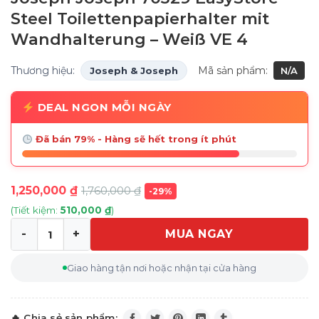
Steel Toilettenpapierhalter mit
Wandhalterung – Weiß VE 4
Thương hiệu:
Mã sản phẩm:
Joseph & Joseph
N/A
DEAL NGON MỖI NGÀY
Đã bán 79% - Hàng sẽ hết trong ít phút
1,250,000
₫
1,760,000
₫
-29%
(Tiết kiệm:
510,000
₫
)
MUA NGAY
Giá Treo Giấy Vệ Sinh Đa Năng Joseph Joseph 70529 Ea
Giao hàng tận nơi hoặc nhận tại cửa hàng