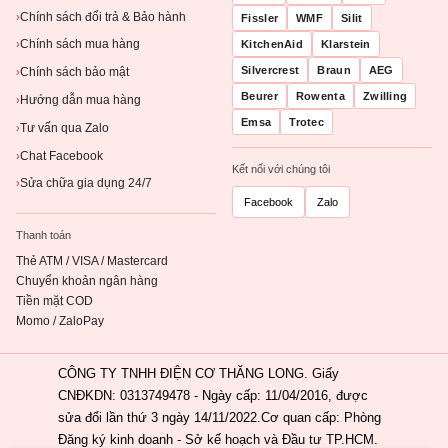
Chính sách đổi trả & Bảo hành
›
Fissler
WMF
Silit
Chính sách mua hàng
KitchenAid
Klarstein
›
Silvercrest
Braun
AEG
Chính sách bảo mật
›
Beurer
Rowenta
Zwilling
Hướng dẫn mua hàng
›
Emsa
Trotec
Tư vấn qua Zalo
›
Chat Facebook
›
Kết nối với chúng tôi
Sửa chữa gia dụng 24/7
›
Facebook
Zalo
Thanh toán
Thẻ ATM / VISA / Mastercard
Chuyển khoản ngân hàng
Tiền mặt COD
Momo / ZaloPay
CÔNG TY TNHH ĐIỆN CƠ THĂNG LONG. Giấy
CNĐKDN: 0313749478 - Ngày cấp: 11/04/2016, được
sửa đổi lần thứ 3 ngày 14/11/2022.Cơ quan cấp: Phòng
Đăng ký kinh doanh - Sở kế hoạch và Đầu tư TP.HCM.