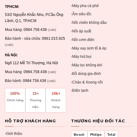
Máy pha cà phê
›
TPHCM:
Ấm siêu tốc
›
53/2 Nguyễn Khắc Nhu, P.Cầu Ông
Lãnh, Q.1, TP.HCM
Nồi chiên không dầu
›
Mua hàng:
0984.758.438
(zalo)
Nồi áp suất
›
Bảo hành - sửa chữa:
0961.015.925
Nồi cơm điện
›
(zalo)
Máy xay sinh tố & ép
›
Hà Nội:
Máy hút bụi
›
Ngõ 112 Mễ Trì Thượng, Hà Nội
Máy lọc không khí
›
Mua hàng:
0984.758.438
(zalo)
Đồ dùng gia đình
›
Bảo hành:
0984.758.438
(zalo)
Chảo & Xoong nồi
›
Điện lạnh
›
100%
15+
10k+
Chính hãng
Thương
Khách
hiệu
hàng
HỖ TRỢ KHÁCH HÀNG
THƯƠNG HIỆU ĐỐI TÁC
Giới thiệu
›
Bosch
Philips
Tefal