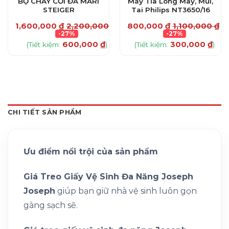
BỘ CHÀY CỐI ĐÁ MARI
Máy Tỉa Lông Mày, Mũi,
STEIGER
Tai Philips NT3650/16
1,600,000
₫
2,200,000
₫
800,000
₫
1,100,000
₫
-27%
-27%
600,000
₫
300,000
₫
(Tiết kiệm:
)
(Tiết kiệm:
)
CHI TIẾT SẢN PHẨM
Ưu điểm nổi trội của sản phẩm
Giá Treo Giấy Vệ Sinh Đa Năng Joseph
Joseph
giúp bạn giữ nhà vệ sinh luôn gọn
gàng sạch sẽ.