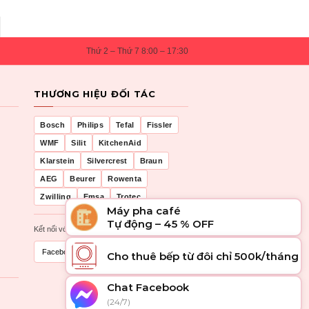
Thứ 2 – Thứ 7 8:00 – 17:30
THƯƠNG HIỆU ĐỐI TÁC
Bosch
Philips
Tefal
Fissler
WMF
Silit
KitchenAid
Klarstein
Silvercrest
Braun
AEG
Beurer
Rowenta
Zwilling
Emsa
Trotec
Máy pha café
Tự động – 45 % OFF
Kết nối với chúng tôi
Facebook
Zalo
Cho thuê bếp từ đôi chỉ 500k/tháng
Chat Facebook
(24/7)