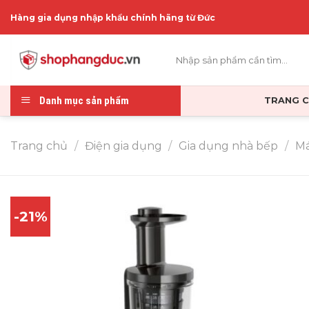
Skip
Hàng gia dụng nhập khẩu chính hãng từ Đức
to
content
Tìm
kiếm:
Danh mục sản phẩm
TRANG 
Trang chủ
/
Điện gia dụng
/
Gia dụng nhà bếp
/
Má
-21%