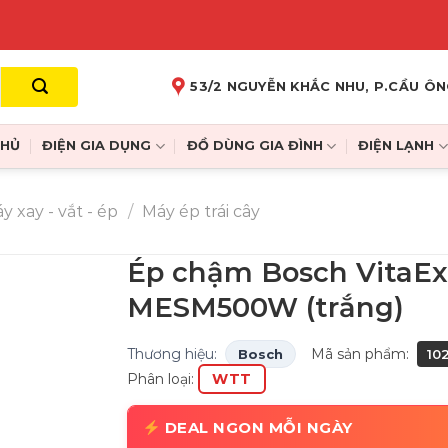
53/2 NGUYỄN KHẮC NHU, P.CẦU ÔN
CHỦ
ĐIỆN GIA DỤNG
ĐỒ DÙNG GIA ĐÌNH
ĐIỆN LẠNH
y xay - vắt - ép
/
Máy ép trái cây
Ép chậm Bosch VitaEx
MESM500W (trắng)
Thương hiệu:
Mã sản phẩm:
Bosch
102
Phân loại:
WTT
DEAL NGON MỖI NGÀY