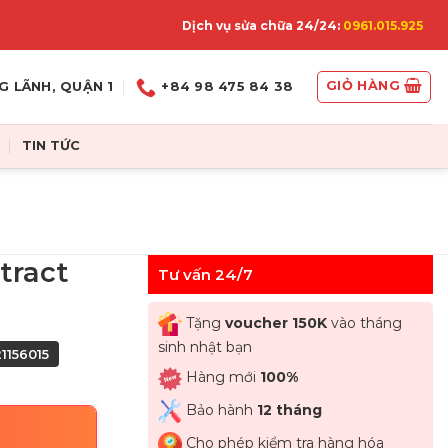
Dịch vụ sửa chữa 24/24:
0961.015.925
GIỎ HÀNG
G LÃNH, QUẬN 1
+84 98 475 84 38
TIN TỨC
tract
Tư vấn 24/7
Tặng
voucher 150K
vào tháng
sinh nhật bạn
1156015
Hàng mới
100%
Bảo hành
12 tháng
Cho phép kiểm tra hàng hóa