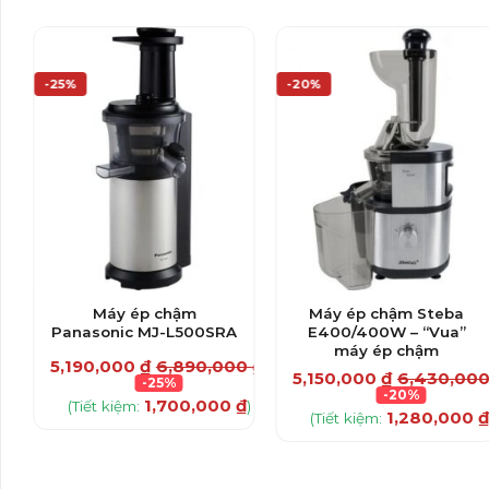
-25%
-20%
Máy ép chậm
Máy ép chậm Steba
Panasonic MJ-L500SRA
E400/400W – “Vua”
máy ép chậm
00
₫
5,190,000
₫
6,890,000
₫
5,150,000
₫
6,430,00
-25%
-20%
₫
1,700,000
₫
)
(Tiết kiệm:
)
1,280,000
₫
(Tiết kiệm: