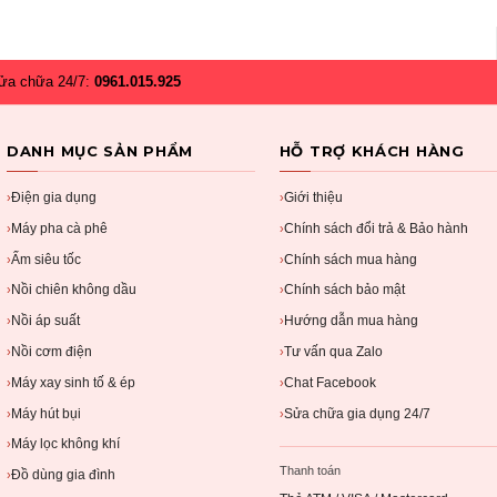
ửa chữa 24/7:
0961.015.925
DANH MỤC SẢN PHẨM
HỖ TRỢ KHÁCH HÀNG
Điện gia dụng
Giới thiệu
›
›
Máy pha cà phê
Chính sách đổi trả & Bảo hành
›
›
Ấm siêu tốc
Chính sách mua hàng
›
›
Nồi chiên không dầu
Chính sách bảo mật
›
›
Nồi áp suất
Hướng dẫn mua hàng
›
›
Nồi cơm điện
Tư vấn qua Zalo
›
›
Máy xay sinh tố & ép
Chat Facebook
›
›
Máy hút bụi
Sửa chữa gia dụng 24/7
›
›
Máy lọc không khí
›
Thanh toán
Đồ dùng gia đình
›