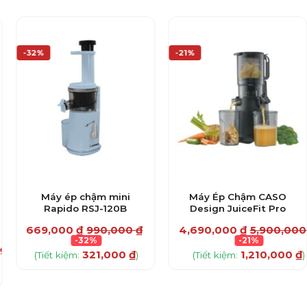
-32%
-21%
Máy ép chậm mini
Máy Ép Chậm CASO
Rapido RSJ-120B
Design JuiceFit Pro
669,000
₫
990,000
₫
4,690,000
₫
5,900,00
-32%
-21%
0
₫
321,000
₫
1,210,000
₫
(Tiết kiệm:
)
(Tiết kiệm:
)