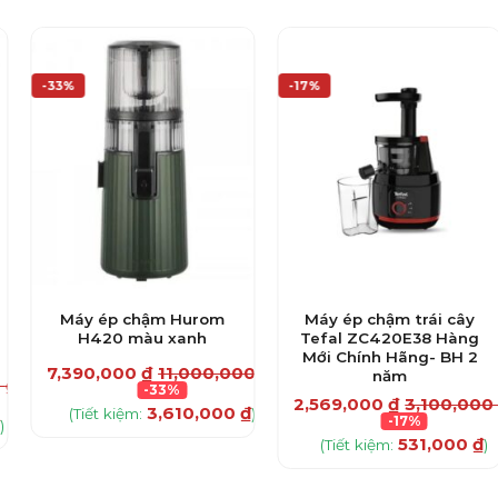
-33%
-17%
Máy ép chậm Hurom
Máy ép chậm trái cây
H420 màu xanh
Tefal ZC420E38 Hàng
Mới Chính Hãng- BH 2
7,390,000
₫
11,000,000
₫
năm
0
₫
-33%
2,569,000
₫
3,100,00
3,610,000
₫
(Tiết kiệm:
)
-17%
)
531,000
₫
(Tiết kiệm:
)