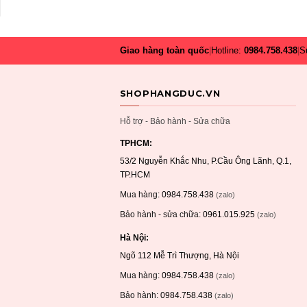
Giao hàng toàn quốc
|
Hotline:
0984.758.438
|
S
SHOPHANGDUC.VN
Hỗ trợ - Bảo hành - Sửa chữa
TPHCM:
53/2 Nguyễn Khắc Nhu, P.Cầu Ông Lãnh, Q.1,
TP.HCM
Mua hàng:
0984.758.438
(zalo)
Bảo hành - sửa chữa:
0961.015.925
(zalo)
Hà Nội:
Ngõ 112 Mễ Trì Thượng, Hà Nội
Mua hàng:
0984.758.438
(zalo)
Bảo hành:
0984.758.438
(zalo)