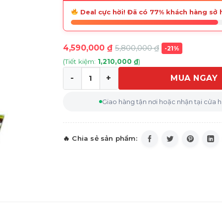
Deal cực hời! Đã có 77% khách hàng sở 
4,590,000
₫
5,800,000
₫
-21%
(Tiết kiệm:
1,210,000
₫
)
MUA NGAY
Ép chậm Bosch VitaExtract MESM500W (t
Giao hàng tận nơi hoặc nhận tại cửa 