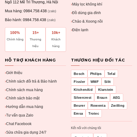
Ngõ 112 Mễ Trì Thượng, Hà Nội
Máy lọc không khí
›
Mua hàng:
0984.758.438
(zalo)
Đồ dùng gia đình
›
Bảo hành:
0984.758.438
(zalo)
Chảo & Xoong nồi
›
Điện lạnh
›
100%
15+
10k+
Chính hãng
Thương
Khách
hiệu
hàng
HỖ TRỢ KHÁCH HÀNG
THƯƠNG HIỆU ĐỐI TÁC
Giới thiệu
›
Bosch
Philips
Tefal
Chính sách đổi trả & Bảo hành
›
Fissler
WMF
Silit
Chính sách mua hàng
KitchenAid
Klarstein
›
Silvercrest
Braun
AEG
Chính sách bảo mật
›
Beurer
Rowenta
Zwilling
Hướng dẫn mua hàng
›
Emsa
Trotec
Tư vấn qua Zalo
›
Chat Facebook
›
Kết nối với chúng tôi
Sửa chữa gia dụng 24/7
›