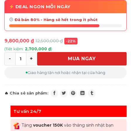
DEAL NGON MỖI NGÀY
Đã bán 80% - Hàng sẽ hết trong ít phút
9,800,000
₫
12,500,000
₫
-22%
(Tiết kiệm:
2,700,000
₫
)
MUA NGAY
Máy ép chậm Hurom H400 màu đen số lượng
Giao hàng tận nơi hoặc nhận tại cửa hàng
Tư vấn 24/7
Tặng
voucher 150K
vào tháng sinh nhật bạn