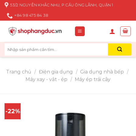
Skip
53/2 NGUYỄN KHẮC NHU, P.CẦU ÔNG LÃNH, QUẬN 1
to
+84 98 475 84 38
content
Tìm
kiếm:
Trang chủ
/
Điện gia dụng
/
Gia dụng nhà bếp
/
Máy xay - vắt - ép
/
Máy ép trái cây
-22%