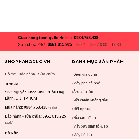
Giao hàng toàn quốc
|
Hotline:
0984.758.438
|
Sửa chữa 24/7:
0961.015.925
Thứ 2 – Thứ 7 8:00 – 17:30
SHOPHANGDUC.VN
DANH MỤC SẢN PHẨM
Hỗ trợ - Bảo hành - Sửa chữa
Điện gia dụng
›
Máy pha cà phê
›
TPHCM:
Ấm siêu tốc
›
53/2 Nguyễn Khắc Nhu, P.Cầu Ông
Lãnh, Q.1, TP.HCM
Nồi chiên không dầu
›
Mua hàng:
0984.758.438
(zalo)
Nồi áp suất
›
Bảo hành - sửa chữa:
0961.015.925
Nồi cơm điện
›
(zalo)
Máy xay sinh tố & ép
›
Hà Nội:
Máy hút bụi
›