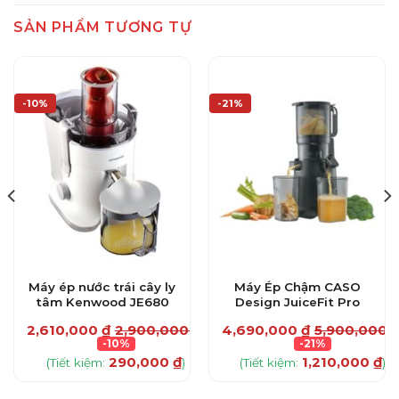
SẢN PHẨM TƯƠNG TỰ
-10%
-21%
Máy ép nước trái cây ly
Máy Ép Chậm CASO
tâm Kenwood JE680
Design JuiceFit Pro
₫
2,610,000
₫
2,900,000
₫
4,690,000
₫
5,900,000
-10%
-21%
290,000
₫
1,210,000
₫
(Tiết kiệm:
)
(Tiết kiệm:
)