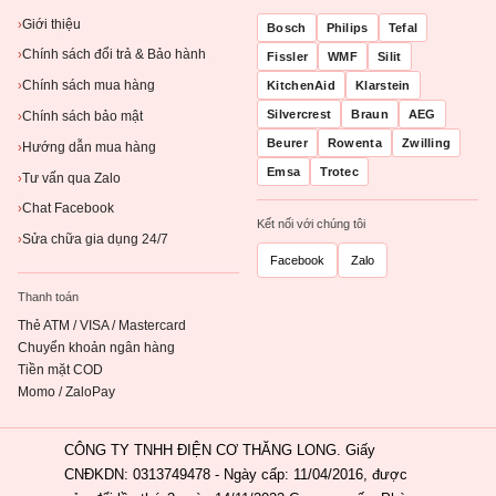
Giới thiệu
›
Bosch
Philips
Tefal
Chính sách đổi trả & Bảo hành
›
Fissler
WMF
Silit
Chính sách mua hàng
KitchenAid
Klarstein
›
Silvercrest
Braun
AEG
Chính sách bảo mật
›
Beurer
Rowenta
Zwilling
Hướng dẫn mua hàng
›
Emsa
Trotec
Tư vấn qua Zalo
›
Chat Facebook
›
Kết nối với chúng tôi
Sửa chữa gia dụng 24/7
›
Facebook
Zalo
Thanh toán
Thẻ ATM / VISA / Mastercard
Chuyển khoản ngân hàng
Tiền mặt COD
Momo / ZaloPay
CÔNG TY TNHH ĐIỆN CƠ THĂNG LONG. Giấy
CNĐKDN: 0313749478 - Ngày cấp: 11/04/2016, được