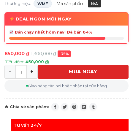
Thương hiệu:
Mã sản phẩm:
WMF
N/A
DEAL NGON MỖI NGÀY
Bán chạy nhất hôm nay! Đã bán 84%
850,000
₫
1,300,000
₫
-35%
(Tiết kiệm:
450,000
₫
)
MUA NGAY
Búa dầm thịt WMF Profi số lượng
Giao hàng tận nơi hoặc nhận tại cửa hàng
Tư vấn 24/7