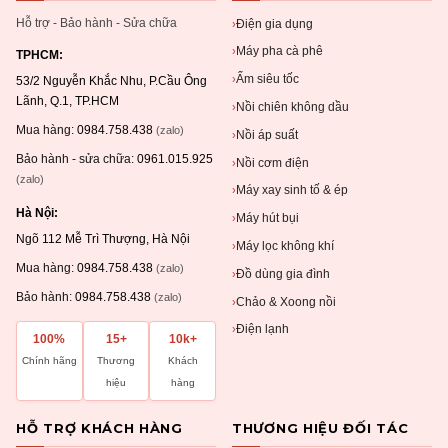
Hỗ trợ - Bảo hành - Sửa chữa
Điện gia dụng
›
Máy pha cà phê
›
TPHCM:
Ấm siêu tốc
›
53/2 Nguyễn Khắc Nhu, P.Cầu Ông
Lãnh, Q.1, TP.HCM
Nồi chiên không dầu
›
Mua hàng:
0984.758.438
(zalo)
Nồi áp suất
›
Bảo hành - sửa chữa:
0961.015.925
Nồi cơm điện
›
(zalo)
Máy xay sinh tố & ép
›
Hà Nội:
Máy hút bụi
›
Ngõ 112 Mễ Trì Thượng, Hà Nội
Máy lọc không khí
›
Mua hàng:
0984.758.438
(zalo)
Đồ dùng gia đình
›
Bảo hành:
0984.758.438
(zalo)
Chảo & Xoong nồi
›
Điện lạnh
›
100%
15+
10k+
Chính hãng
Thương
Khách
hiệu
hàng
HỖ TRỢ KHÁCH HÀNG
THƯƠNG HIỆU ĐỐI TÁC