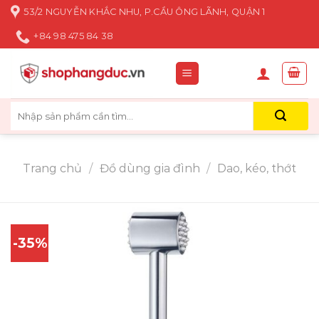
Skip
53/2 NGUYỄN KHẮC NHU, P.CẦU ÔNG LÃNH, QUẬN 1
to
+84 98 475 84 38
content
Tìm
kiếm:
Trang chủ
/
Đồ dùng gia đình
/
Dao, kéo, thớt
-35%