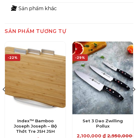
Sản phẩm khác
SẢN PHẨM TƯƠNG TỰ
-22%
-29%
Index™ Bamboo
Set 3 Dao Zwilling
Joseph Joseph – Bộ
Pollux
Thớt Tre JSH JSH
2,100,000
₫
2,950,000
₫