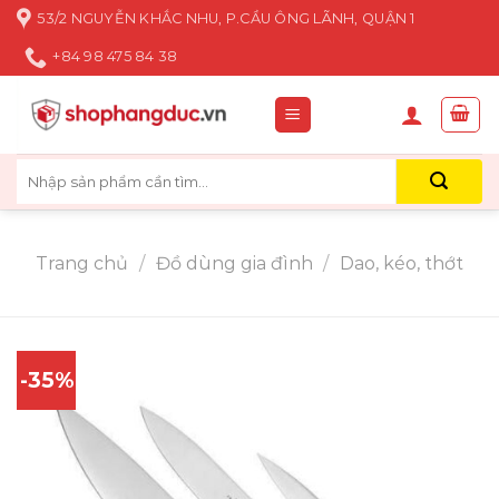
Skip
53/2 NGUYỄN KHẮC NHU, P.CẦU ÔNG LÃNH, QUẬN 1
to
+84 98 475 84 38
content
Tìm
kiếm:
Trang chủ
/
Đồ dùng gia đình
/
Dao, kéo, thớt
-35%