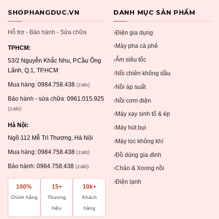
SHOPHANGDUC.VN
DANH MỤC SẢN PHẨM
Hỗ trợ - Bảo hành - Sửa chữa
Điện gia dụng
›
Máy pha cà phê
›
TPHCM:
Ấm siêu tốc
›
53/2 Nguyễn Khắc Nhu, P.Cầu Ông
Lãnh, Q.1, TP.HCM
Nồi chiên không dầu
›
Mua hàng:
0984.758.438
(zalo)
Nồi áp suất
›
Bảo hành - sửa chữa:
0961.015.925
Nồi cơm điện
›
(zalo)
Máy xay sinh tố & ép
›
Hà Nội:
Máy hút bụi
›
Ngõ 112 Mễ Trì Thượng, Hà Nội
Máy lọc không khí
›
Mua hàng:
0984.758.438
(zalo)
Đồ dùng gia đình
›
Bảo hành:
0984.758.438
(zalo)
Chảo & Xoong nồi
›
Điện lạnh
›
100%
15+
10k+
Chính hãng
Thương
Khách
hiệu
hàng