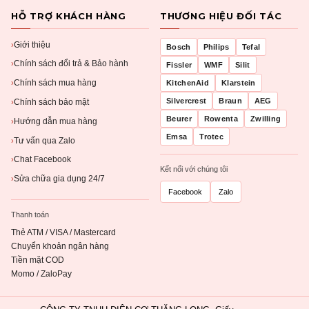
HỖ TRỢ KHÁCH HÀNG
THƯƠNG HIỆU ĐỐI TÁC
Giới thiệu
›
Bosch
Philips
Tefal
Chính sách đổi trả & Bảo hành
›
Fissler
WMF
Silit
Chính sách mua hàng
KitchenAid
Klarstein
›
Silvercrest
Braun
AEG
Chính sách bảo mật
›
Beurer
Rowenta
Zwilling
Hướng dẫn mua hàng
›
Emsa
Trotec
Tư vấn qua Zalo
›
Chat Facebook
›
Kết nối với chúng tôi
Sửa chữa gia dụng 24/7
›
Facebook
Zalo
Thanh toán
Thẻ ATM / VISA / Mastercard
Chuyển khoản ngân hàng
Tiền mặt COD
Momo / ZaloPay