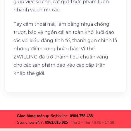
giúp việc sơ chế, cắt gọt thực phẩm luôn
nhanh và chính xác.
Tay cầm thoải mái, làm bằng nhựa chống
trượt, bảo vệ ngón cái an toàn khỏi lưỡi dao
sắc với kiểu dáng tinh tế, thanh gọn chính là
những điểm cộng hoàn hảo. Vì thế
ZWILLING đã trở thành tiêu chuẩn vàng
cho các sản phẩm dao kéo cao cấp trên
khắp thế giới.
Giao hàng toàn quốc
|
Hotline:
0984.758.438
|
Sửa chữa 24/7:
0961.015.925
Thứ 2 – Thứ 7 8:00 – 17:30