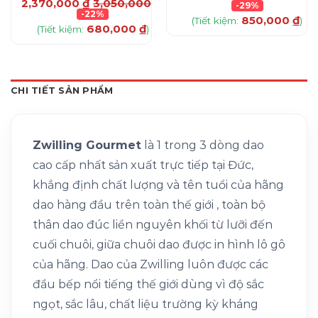
2,370,000
₫
3,050,000
₫
-29%
-22%
850,000
₫
(Tiết kiệm:
)
680,000
₫
(Tiết kiệm:
)
CHI TIẾT SẢN PHẨM
Zwilling Gourmet
là 1 trong 3 dòng dao
cao cấp nhất sản xuất trực tiếp tại Đức,
khẳng định chất lượng và tên tuổi của hãng
dao hàng đầu trên toàn thế giới , toàn bộ
thân dao đúc liền nguyên khối từ lưỡi đến
cuối chuôi, giữa chuôi dao được in hình lô gô
của hãng. Dao của Zwilling luôn được các
đầu bếp nổi tiếng thế giới dùng vì độ sắc
ngọt, sắc lâu, chất liệu trường kỳ kháng