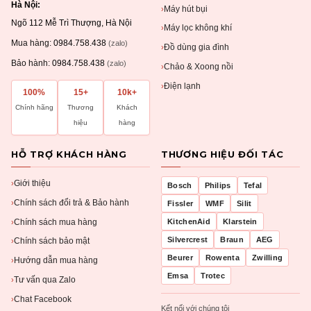
Hà Nội:
Máy hút bụi
›
Ngõ 112 Mễ Trì Thượng, Hà Nội
Máy lọc không khí
›
Mua hàng:
0984.758.438
(zalo)
Đồ dùng gia đình
›
Bảo hành:
0984.758.438
(zalo)
Chảo & Xoong nồi
›
Điện lạnh
›
100%
15+
10k+
Chính hãng
Thương
Khách
hiệu
hàng
HỖ TRỢ KHÁCH HÀNG
THƯƠNG HIỆU ĐỐI TÁC
Giới thiệu
›
Bosch
Philips
Tefal
Chính sách đổi trả & Bảo hành
›
Fissler
WMF
Silit
Chính sách mua hàng
KitchenAid
Klarstein
›
Silvercrest
Braun
AEG
Chính sách bảo mật
›
Beurer
Rowenta
Zwilling
Hướng dẫn mua hàng
›
Emsa
Trotec
Tư vấn qua Zalo
›
Chat Facebook
›
Kết nối với chúng tôi