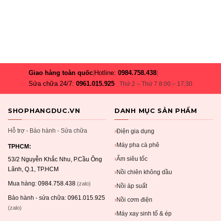
Giao hàng toàn quốc
|
Hotline:
0984.758.438
|
Sửa chữa 24/7:
0961.015.925
Thứ 2 – Thứ 7 8:00 – 17:30
SHOPHANGDUC.VN
DANH MỤC SẢN PHẨM
Hỗ trợ - Bảo hành - Sửa chữa
Điện gia dụng
›
Máy pha cà phê
›
TPHCM:
Ấm siêu tốc
›
53/2 Nguyễn Khắc Nhu, P.Cầu Ông
Lãnh, Q.1, TP.HCM
Nồi chiên không dầu
›
Mua hàng:
0984.758.438
(zalo)
Nồi áp suất
›
Bảo hành - sửa chữa:
0961.015.925
Nồi cơm điện
›
(zalo)
Máy xay sinh tố & ép
›