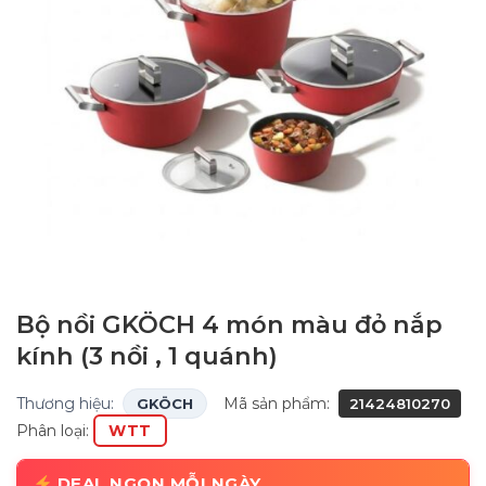
Bộ nồi GKÖCH 4 món màu đỏ nắp
kính (3 nồi , 1 quánh)
Thương hiệu:
Mã sản phẩm:
GKÖCH
21424810270
Phân loại:
WTT
DEAL NGON MỖI NGÀY