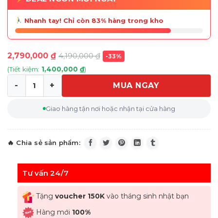
Nhanh tay! Chỉ còn 83% hàng trong kho
2,790,000
₫
4,190,000
₫
-33%
(Tiết kiệm:
1,400,000
₫
)
MUA NGAY
Bộ nồi GKÖCH 4 món màu đỏ nắp kính (3 nồi , 1 quánh) s
Giao hàng tận nơi hoặc nhận tại cửa hàng
Tư vấn 24/7
Tặng
voucher 150K
vào tháng sinh nhật bạn
Hàng mới
100%