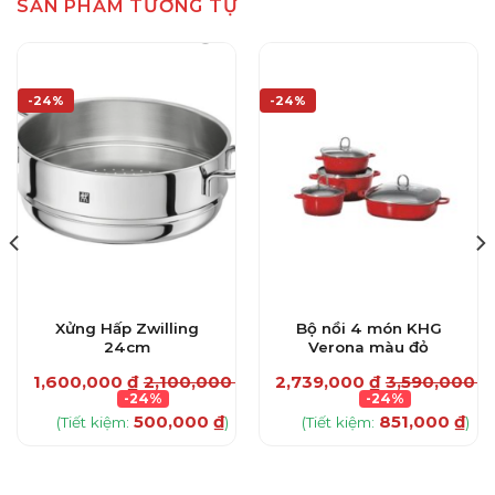
SẢN PHẨM TƯƠNG TỰ
-24%
-24%
Xửng Hấp Zwilling
Bộ nồi 4 món KHG
24cm
Verona màu đỏ
₫
1,600,000
₫
2,100,000
₫
2,739,000
₫
3,590,000
₫
-24%
-24%
500,000
₫
851,000
₫
(Tiết kiệm:
)
(Tiết kiệm:
)