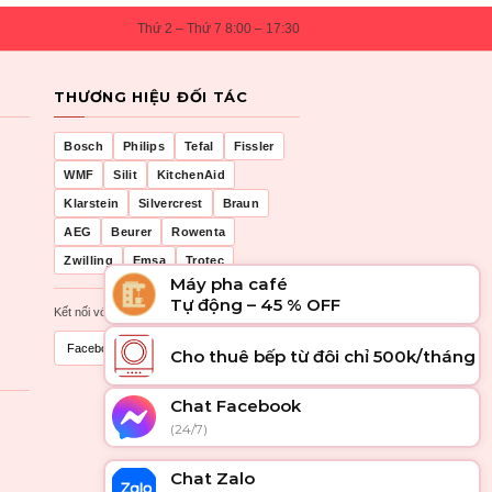
Thứ 2 – Thứ 7 8:00 – 17:30
THƯƠNG HIỆU ĐỐI TÁC
Bosch
Philips
Tefal
Fissler
WMF
Silit
KitchenAid
Klarstein
Silvercrest
Braun
AEG
Beurer
Rowenta
Zwilling
Emsa
Trotec
Máy pha café
Tự động – 45 % OFF
Kết nối với chúng tôi
Facebook
Zalo
Cho thuê bếp từ đôi chỉ 500k/tháng
Chat Facebook
(24/7)
Chat Zalo