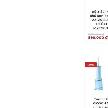
Bộ 3 âu i
phủ sơn ke
22-25-2
GKÖC
MYTY08
870,000
₫
Giá
Giá
599,000
₫
gốc
hiện
là:
tại
870,000 ₫.
là:
599,000 ₫.
-30%
Tăm nư
GKÖCH 
nhiều m