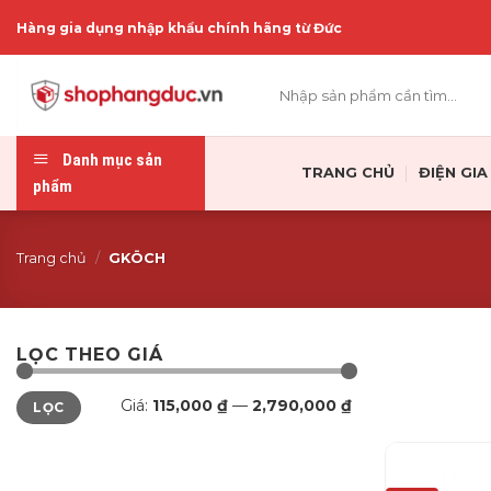
Skip
Hàng gia dụng nhập khẩu chính hãng từ Đức
to
content
Tìm
kiếm:
Danh mục sản
TRANG CHỦ
ĐIỆN GI
phẩm
Trang chủ
/
GKÖCH
LỌC THEO GIÁ
Giá
Giá
Giá:
115,000 ₫
—
2,790,000 ₫
LỌC
tối
tối
thiểu
đa