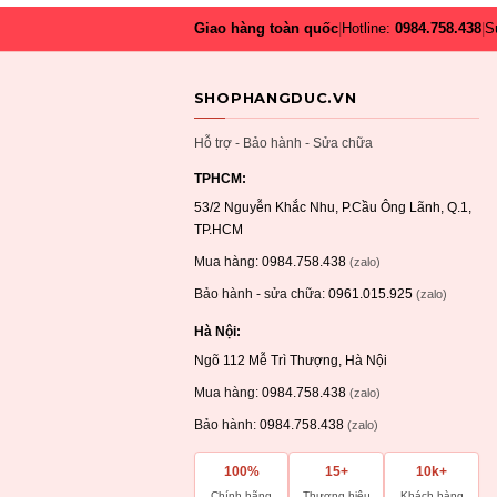
Giao hàng toàn quốc
|
Hotline:
0984.758.438
|
S
SHOPHANGDUC.VN
Hỗ trợ - Bảo hành - Sửa chữa
TPHCM:
53/2 Nguyễn Khắc Nhu, P.Cầu Ông Lãnh, Q.1,
TP.HCM
Mua hàng:
0984.758.438
(zalo)
Bảo hành - sửa chữa:
0961.015.925
(zalo)
Hà Nội:
Ngõ 112 Mễ Trì Thượng, Hà Nội
Mua hàng:
0984.758.438
(zalo)
Bảo hành:
0984.758.438
(zalo)
100%
15+
10k+
Chính hãng
Thương hiệu
Khách hàng