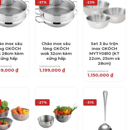
-37%
-23%
ảo inox sâu
Chảo inox sâu
Set 3 âu trộn
òng GKÖCH
lòng GKÖCH
inox GKÖCH
k 28cm kèm
wok 32cm kèm
MYTY0810 (KT
xửng hấp
xửng hấp
22cm, 25cm và
28cm)
0,000
₫
1,890,000
₫
Giá
Giá
89,000
₫
1,199,000
₫
1,500,000
₫
gốc
hiện
Giá
Giá
1,150,000
₫
là:
tại
gốc
hiện
0,000 ₫.
1,890,000 ₫.
là:
là:
tại
9,000 ₫.
1,199,000 ₫.
1,500,000 ₫.
là:
1,150,000 ₫.
-27%
-31%