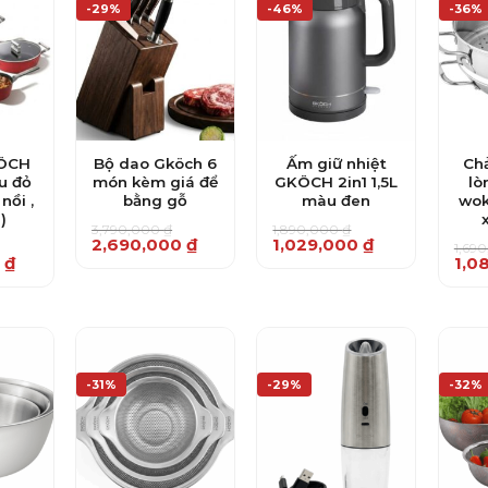
-29%
-46%
-36%
KÖCH
Bộ dao Gköch 6
Ấm giữ nhiệt
Ch
u đỏ
món kèm giá để
GKÖCH 2in1 1,5L
l
nồi ,
bằng gỗ
màu đen
wo
)
3,790,000
₫
1,890,000
₫
Giá
Giá
Giá
Giá
2,690,000
₫
1,029,000
₫
1,69
gốc
hiện
gốc
hiện
Giá
Giá
0
₫
1,0
là:
tại
là:
tại
gốc
hiện
3,790,000 ₫.
là:
1,890,000 ₫.
là:
là:
tại
2,690,000 ₫.
1,029,000 ₫.
.
1,69
là:
.
1,08
-31%
-29%
-32%