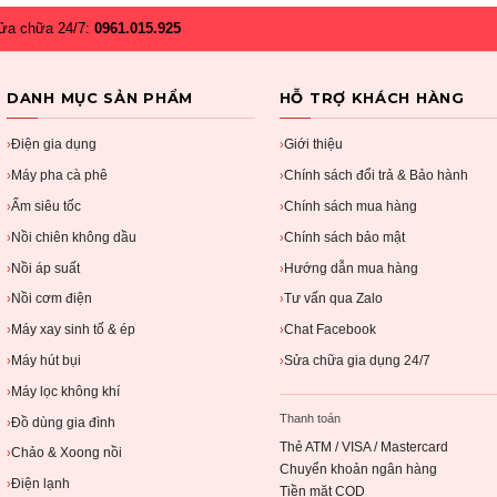
ửa chữa 24/7:
0961.015.925
DANH MỤC SẢN PHẨM
HỖ TRỢ KHÁCH HÀNG
Điện gia dụng
Giới thiệu
›
›
Máy pha cà phê
Chính sách đổi trả & Bảo hành
›
›
Ấm siêu tốc
Chính sách mua hàng
›
›
Nồi chiên không dầu
Chính sách bảo mật
›
›
Nồi áp suất
Hướng dẫn mua hàng
›
›
Nồi cơm điện
Tư vấn qua Zalo
›
›
Máy xay sinh tố & ép
Chat Facebook
›
›
Máy hút bụi
Sửa chữa gia dụng 24/7
›
›
Máy lọc không khí
›
Thanh toán
Đồ dùng gia đình
›
Thẻ ATM / VISA / Mastercard
Chảo & Xoong nồi
›
Chuyển khoản ngân hàng
Điện lạnh
›
Tiền mặt COD