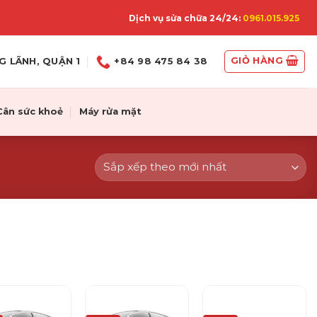
Dịch vụ sửa chữa 24/24:
0961.015.925
GIỎ HÀNG
G LÃNH, QUẬN 1
+84 98 475 84 38
Cân sức khoẻ
Máy rửa mặt