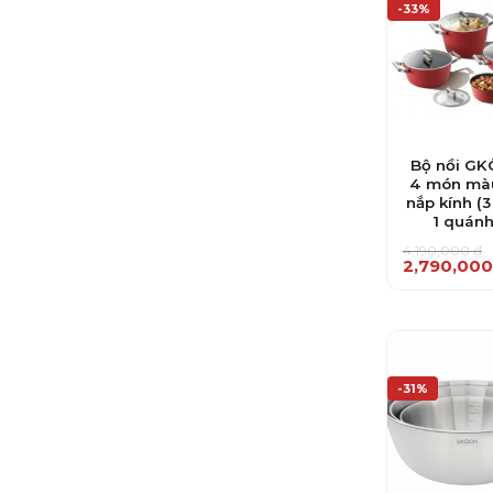
-33%
Bộ nồi G
4 món mà
nắp kính (3 
1 quánh
4,190,000
₫
Giá
Giá
2,790,00
gốc
hiện
là:
tại
4,190,000 ₫
là:
2,790,000 ₫
-31%