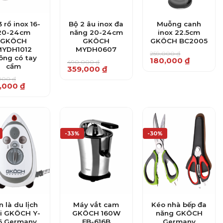
3 rổ inox 16-
Bộ 2 âu inox đa
Muỗng canh
20-24cm
năng 20-24cm
inox 22.5cm
GKÖCH
GKÖCH
GKÖCH BC2005
YDH1012
MYDH0607
259,000
₫
ông có tay
Giá
Giá
180,000
₫
490,000
₫
cầm
gốc
hiện
Giá
Giá
359,000
₫
là:
tại
gốc
hiện
,000
₫
259,000 ₫.
là:
là:
tại
,000
₫
180,000 ₫.
490,000 ₫.
là:
359,000 ₫.
000 ₫.
000 ₫.
-33%
-30%
 là du lịch
Máy vắt cam
Kéo nhà bếp đa
i GKÖCH Y-
GKÖCH 160W
năng GKÖCH
6 Germany
FB-616B
Germany