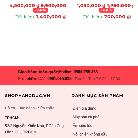
₫
4,500,000
₫
5,900,000
₫
1,050,000
₫
1,750,000
₫
-24%
-40%
1,400,000
₫
700,000
₫
(Tiết kiệm:
)
(Tiết kiệm:
)
Giao hàng toàn quốc
|
Hotline:
0984.758.438
|
Sửa chữa 24/7:
0961.015.925
Thứ 2 – Thứ 7 8:00 – 17:30
SHOPHANGDUC.VN
DANH MỤC SẢN PHẨM
Hỗ trợ - Bảo hành - Sửa chữa
Điện gia dụng
›
Máy pha cà phê
›
TPHCM:
Ấm siêu tốc
›
53/2 Nguyễn Khắc Nhu, P.Cầu Ông
Lãnh, Q.1, TP.HCM
Nồi chiên không dầu
›