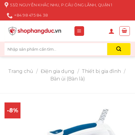
Skip
53/2 NGUYỄN KHẮC NHU, P.CẦU ÔNG LÃNH, QUẬN 1
to
+84 98 475 84 38
content
Tìm
kiếm:
Trang chủ
/
Điện gia dụng
/
Thiết bị gia đình
/
Bàn ủi (Bàn là)
-8%