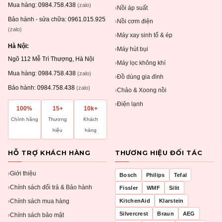
Mua hàng:
0984.758.438
(zalo)
Nồi áp suất
›
Bảo hành - sửa chữa:
0961.015.925
Nồi cơm điện
›
(zalo)
Máy xay sinh tố & ép
›
Hà Nội:
Máy hút bụi
›
Ngõ 112 Mễ Trì Thượng, Hà Nội
Máy lọc không khí
›
Mua hàng:
0984.758.438
(zalo)
Đồ dùng gia đình
›
Bảo hành:
0984.758.438
(zalo)
Chảo & Xoong nồi
›
Điện lạnh
›
100%
15+
10k+
Chính hãng
Thương
Khách
hiệu
hàng
HỖ TRỢ KHÁCH HÀNG
THƯƠNG HIỆU ĐỐI TÁC
Giới thiệu
›
Bosch
Philips
Tefal
Chính sách đổi trả & Bảo hành
›
Fissler
WMF
Silit
Chính sách mua hàng
KitchenAid
Klarstein
›
Silvercrest
Braun
AEG
Chính sách bảo mật
›