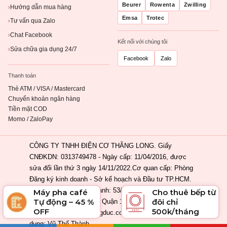
Beurer
Rowenta
Zwilling
Hướng dẫn mua hàng
›
Emsa
Trotec
Tư vấn qua Zalo
›
Chat Facebook
›
Kết nối với chúng tôi
Sửa chữa gia dụng 24/7
›
Facebook
Zalo
Thanh toán
Thẻ ATM / VISA / Mastercard
Chuyển khoản ngân hàng
Tiền mặt COD
Momo / ZaloPay
CÔNG TY TNHH ĐIỆN CƠ THĂNG LONG. Giấy
CNĐKDN: 0313749478 - Ngày cấp: 11/04/2016, được
sửa đổi lần thứ 3 ngày 14/11/2022.Cơ quan cấp: Phòng
Đăng ký kinh doanh - Sở kế hoạch và Đầu tư TP.HCM.
Địa chỉ đăng ký kinh doanh: 53/2 Nguyễn Khắc Nhu,
Máy pha café
Cho thuê bếp từ
Tự động – 45 %
đôi chỉ
Phường Cầu Ông Lãnh, Quận 1, Tp. Hồ Chí Minh, Việt
OFF
500k/tháng
Nam. Email: info@ahangduc.com. Chịu trách nhiệm nội
dung: Vũ Thế Thành