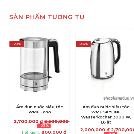
SẢN PHẨM TƯƠNG TỰ
-23%
-26%
Ấm đun nước siêu tốc
Ấm đun nước siêu tốc
WMF Lono
WMF SKYLINE
Wasserkocher 3000 W,
00
₫
2,700,000
₫
3,500,000
₫
1,6 lít
-23%
2,000,000
₫
2,700,0
800,000
₫
)
(Tiết kiệm:
)