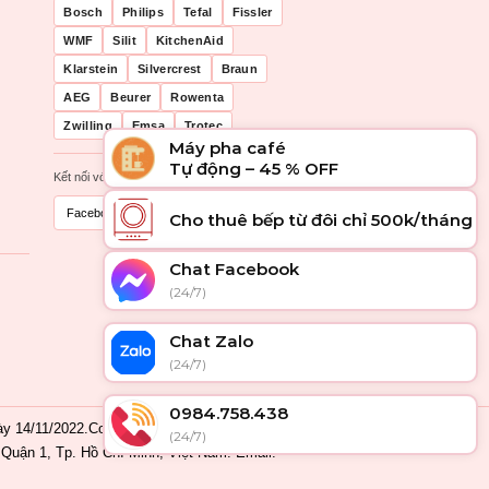
Bosch
Philips
Tefal
Fissler
WMF
Silit
KitchenAid
Klarstein
Silvercrest
Braun
AEG
Beurer
Rowenta
Zwilling
Emsa
Trotec
Máy pha café
Tự động – 45 % OFF
Kết nối với chúng tôi
Facebook
Zalo
Cho thuê bếp từ đôi chỉ 500k/tháng
Chat Facebook
(24/7)
Chat Zalo
(24/7)
0984.758.438
 14/11/2022.Cơ quan cấp: Phòng Đăng ký
(24/7)
Quận 1, Tp. Hồ Chí Minh, Việt Nam. Email: