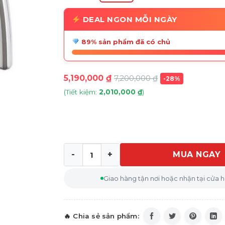
DEAL NGON MỖI NGÀY
89% sản phẩm đã có chủ
5,190,000
₫
7,200,000
₫
-28%
(Tiết kiệm:
2,010,000
₫
)
MUA NGAY
Ấm siêu tốc SMEG KLF04PBEU màu xanh blu
Giao hàng tận nơi hoặc nhận tại cửa 