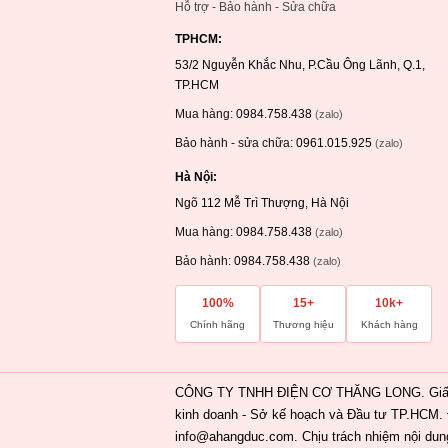
Hỗ trợ - Bảo hành - Sửa chữa
TPHCM:
53/2 Nguyễn Khắc Nhu, P.Cầu Ông Lãnh, Q.1,
TP.HCM
Mua hàng:
0984.758.438
(zalo)
Bảo hành - sửa chữa:
0961.015.925
(zalo)
Hà Nội:
Ngõ 112 Mễ Trì Thượng, Hà Nội
Mua hàng:
0984.758.438
(zalo)
Bảo hành:
0984.758.438
(zalo)
100%
15+
10k+
Chính hãng
Thương hiệu
Khách hàng
CÔNG TY TNHH ĐIỆN CƠ THĂNG LONG. Giấy CN
kinh doanh - Sở kế hoạch và Đầu tư TP.HCM. 
info@ahangduc.com. Chịu trách nhiệm nội dun