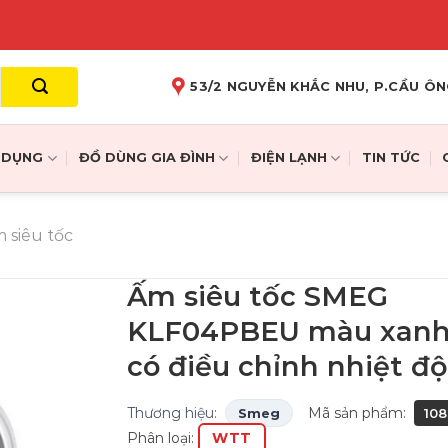
53/2 NGUYỄN KHẮC NHU, P.CẦU ÔN
A DỤNG
ĐỒ DÙNG GIA ĐÌNH
ĐIỆN LẠNH
TIN TỨC
 siêu tốc
Ấm siêu tốc SMEG
KLF04PBEU màu xanh 
có điều chỉnh nhiệt độ
Thương hiệu:
Mã sản phẩm:
Smeg
10
Phân loại:
WTT