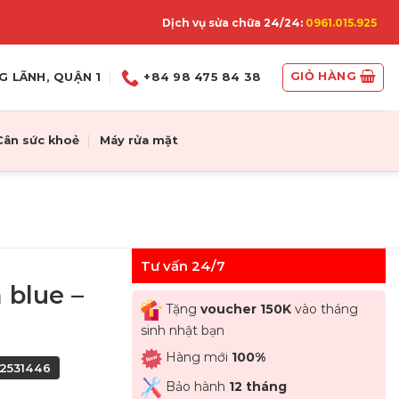
Dịch vụ sửa chữa 24/24:
0961.015.925
GIỎ HÀNG
G LÃNH, QUẬN 1
+84 98 475 84 38
Cân sức khoẻ
Máy rửa mặt
Tư vấn 24/7
blue –
Tặng
voucher 150K
vào tháng
sinh nhật bạn
Hàng mới
100%
82531446
Bảo hành
12 tháng