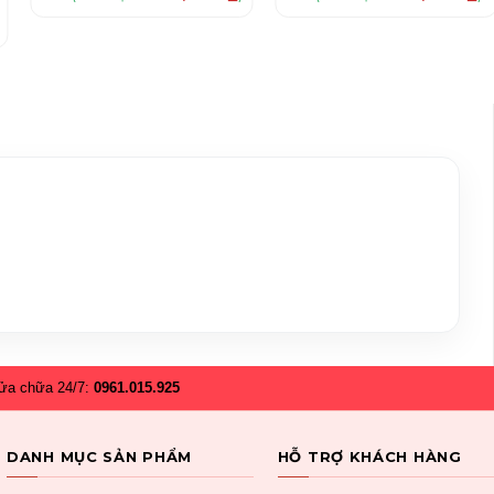
)
ửa chữa 24/7:
0961.015.925
DANH MỤC SẢN PHẨM
HỖ TRỢ KHÁCH HÀNG