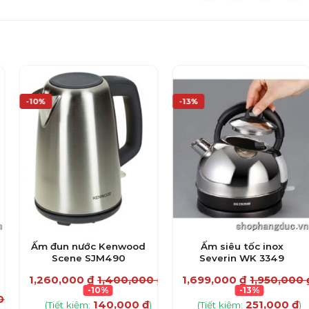
-10%
-13%
Ấm đun nước Kenwood
Ấm siêu tốc inox
Scene SJM490
Severin WK 3349
1,260,000
₫
1,400,000
₫
1,699,000
₫
1,950,000
-10%
-13%
00
₫
140,000
₫
251,000
₫
(Tiết kiệm:
)
(Tiết kiệm:
)