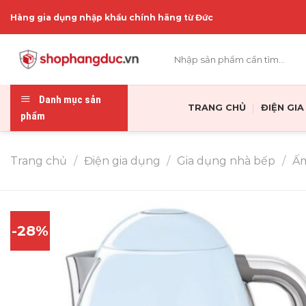
Skip
Hàng gia dụng nhập khẩu chính hãng từ Đức
to
content
Tìm
kiếm:
Danh mục sản
TRANG CHỦ
ĐIỆN GI
phẩm
Trang chủ
/
Điện gia dụng
/
Gia dụng nhà bếp
/
Ấm
-28%