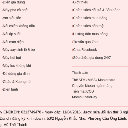
Điện gia dụng
Giới thiệu
›
›
Máy pha cà phê
Chính sách đổi trả & Bảo hành
›
›
Ấm siêu tốc
Chính sách mua hàng
›
›
Nồi chiên không dầu
Chính sách bảo mật
›
›
Nồi áp suất
Hướng dẫn mua hàng
›
›
Nồi cơm điện
Tư vấn qua Zalo
›
›
Máy xay sinh tố & ép
Chat Facebook
›
›
Máy hút bụi
Sửa chữa gia dụng 24/7
›
›
Máy lọc không khí
›
Thanh toán
Đồ dùng gia đình
›
Thẻ ATM / VISA / Mastercard
Chảo & Xoong nồi
›
Chuyển khoản ngân hàng
Điện lạnh
›
Tiền mặt COD
Momo / ZaloPay
ĐKDN: 0313749478 - Ngày cấp: 11/04/2016, được sửa đổi lần thứ 3 ngày
Địa chỉ đăng ký kinh doanh: 53/2 Nguyễn Khắc Nhu, Phường Cầu Ông Lãnh, 
g: Vũ Thế Thành