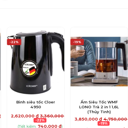
-22%
-19%
Bình siêu tốc Cloer
Ấm Siêu Tốc WMF
4950
LONO Trà 2 in 1 1,6L
(Thủy Tinh)
₫
2,620,000
₫
3,360,000
₫
3,850,000
₫
4,750,00
-22%
-19%
740,000
₫
(Tiết kiệm:
)