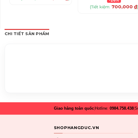
-26%
700,000
₫
(Tiết kiệm:
CHI TIẾT SẢN PHẨM
Giao hàng toàn quốc
|
Hotline:
0984.758.438
|
S
SHOPHANGDUC.VN