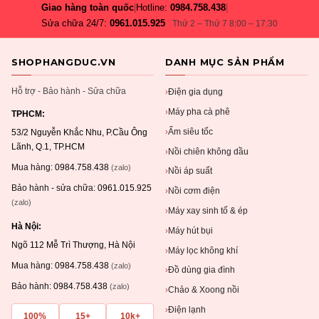
Giao hàng toàn quốc
|
Hotline:
0984.758.438
|
Sửa chữa 24/7:
0961.015.925
Thứ 2 – Thứ 7 8:00 – 17:30
SHOPHANGDUC.VN
DANH MỤC SẢN PHẨM
Hỗ trợ - Bảo hành - Sửa chữa
Điện gia dụng
›
Máy pha cà phê
›
TPHCM:
Ấm siêu tốc
›
53/2 Nguyễn Khắc Nhu, P.Cầu Ông
Lãnh, Q.1, TP.HCM
Nồi chiên không dầu
›
Mua hàng:
0984.758.438
(zalo)
Nồi áp suất
›
Bảo hành - sửa chữa:
0961.015.925
Nồi cơm điện
›
(zalo)
Máy xay sinh tố & ép
›
Hà Nội:
Máy hút bụi
›
Ngõ 112 Mễ Trì Thượng, Hà Nội
Máy lọc không khí
›
Mua hàng:
0984.758.438
(zalo)
Đồ dùng gia đình
›
Bảo hành:
0984.758.438
(zalo)
Chảo & Xoong nồi
›
Điện lạnh
›
100%
15+
10k+