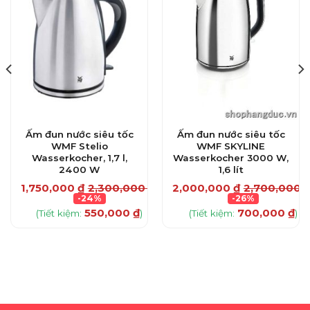
Ấm đun nước siêu tốc
Ấm đun nước siêu tốc
WMF Stelio
WMF SKYLINE
Wasserkocher, 1,7 l,
Wasserkocher 3000 W,
2400 W
1,6 lít
0
₫
1,750,000
₫
2,300,000
₫
2,000,000
₫
2,700,000
-24%
-26%
550,000
₫
700,000
₫
(Tiết kiệm:
)
(Tiết kiệm:
)