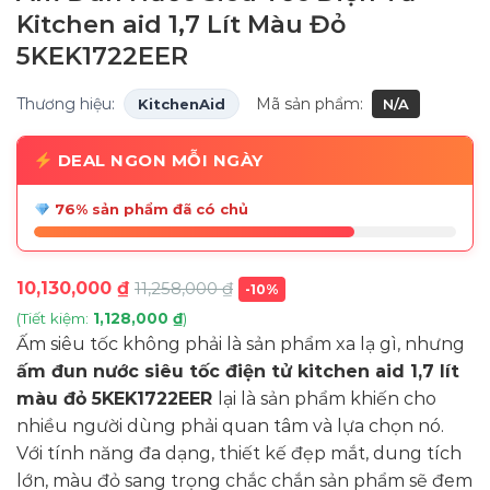
Kitchen aid 1,7 Lít Màu Đỏ
5KEK1722EER
Thương hiệu:
Mã sản phẩm:
KitchenAid
N/A
DEAL NGON MỖI NGÀY
76% sản phẩm đã có chủ
10,130,000
₫
11,258,000
₫
-10%
(Tiết kiệm:
1,128,000
₫
)
Ấm siêu tốc không phải là sản phẩm xa lạ gì, nhưng
ấm đun nước siêu tốc điện tử kitchen aid 1,7 lít
màu đỏ 5KEK1722EER
lại là sản phẩm khiến cho
nhiều người dùng phải quan tâm và lựa chọn nó.
Với tính năng đa dạng, thiết kế đẹp mắt, dung tích
lớn, màu đỏ sang trọng chắc chắn sản phẩm sẽ đem