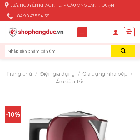
Skip
53/2 NGUYỄN KHẮC NHU, P.CẦU ÔNG LÃNH, QUẬN 1
to
+84 98 475 84 38
content
Tìm
kiếm:
Trang chủ
/
Điện gia dụng
/
Gia dụng nhà bếp
/
Ấm siêu tốc
-10%