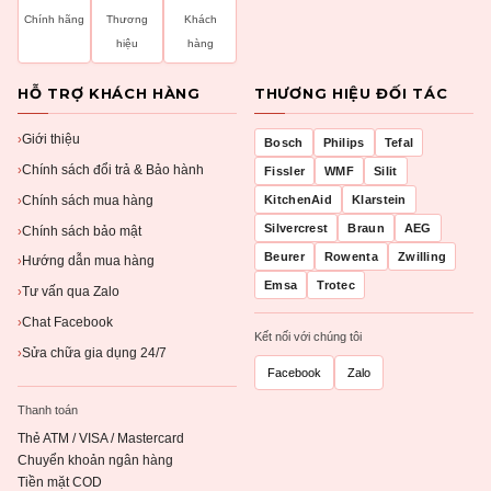
Chính hãng
Thương
Khách
hiệu
hàng
HỖ TRỢ KHÁCH HÀNG
THƯƠNG HIỆU ĐỐI TÁC
Giới thiệu
›
Bosch
Philips
Tefal
Chính sách đổi trả & Bảo hành
›
Fissler
WMF
Silit
Chính sách mua hàng
KitchenAid
Klarstein
›
Silvercrest
Braun
AEG
Chính sách bảo mật
›
Beurer
Rowenta
Zwilling
Hướng dẫn mua hàng
›
Emsa
Trotec
Tư vấn qua Zalo
›
Chat Facebook
›
Kết nối với chúng tôi
Sửa chữa gia dụng 24/7
›
Facebook
Zalo
Thanh toán
Thẻ ATM / VISA / Mastercard
Chuyển khoản ngân hàng
Tiền mặt COD