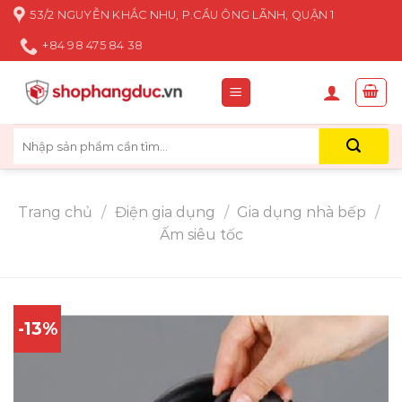
Skip
53/2 NGUYỄN KHẮC NHU, P.CẦU ÔNG LÃNH, QUẬN 1
to
+84 98 475 84 38
content
Tìm
kiếm:
Trang chủ
/
Điện gia dụng
/
Gia dụng nhà bếp
/
Ấm siêu tốc
-13%