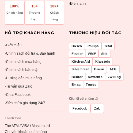
Điện lạnh
›
100%
15+
10k+
Chính hãng
Thương
Khách
hiệu
hàng
HỖ TRỢ KHÁCH HÀNG
THƯƠNG HIỆU ĐỐI TÁC
Giới thiệu
›
Bosch
Philips
Tefal
Chính sách đổi trả & Bảo hành
›
Fissler
WMF
Silit
Chính sách mua hàng
KitchenAid
Klarstein
›
Silvercrest
Braun
AEG
Chính sách bảo mật
›
Beurer
Rowenta
Zwilling
Hướng dẫn mua hàng
›
Emsa
Trotec
Tư vấn qua Zalo
›
Chat Facebook
›
Kết nối với chúng tôi
Sửa chữa gia dụng 24/7
›
Facebook
Zalo
Thanh toán
Thẻ ATM / VISA / Mastercard
Chuyển khoản ngân hàng