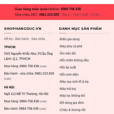
Giao hàng toàn quốc
|
Hotline:
0984.758.438
|
Sửa chữa 24/7:
0961.015.925
Thứ 2 – Thứ 7 8:00 – 17:30
SHOPHANGDUC.VN
DANH MỤC SẢN PHẨM
Hỗ trợ - Bảo hành - Sửa chữa
Điện gia dụng
›
Máy pha cà phê
›
TPHCM:
Ấm siêu tốc
›
53/2 Nguyễn Khắc Nhu, P.Cầu Ông
Lãnh, Q.1, TP.HCM
Nồi chiên không dầu
›
Mua hàng:
0984.758.438
(zalo)
Nồi áp suất
›
Bảo hành - sửa chữa:
0961.015.925
Nồi cơm điện
›
(zalo)
Máy xay sinh tố & ép
›
Hà Nội:
Máy hút bụi
›
Ngõ 112 Mễ Trì Thượng, Hà Nội
Máy lọc không khí
›
Mua hàng:
0984.758.438
(zalo)
Đồ dùng gia đình
›
Bảo hành:
0984.758.438
(zalo)
Chảo & Xoong nồi
›