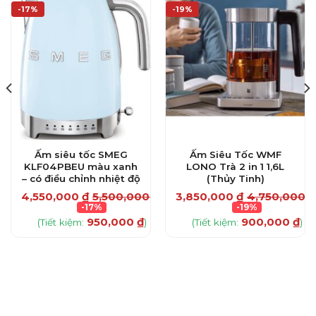
-17%
-19%
Ấm siêu tốc SMEG
Ấm Siêu Tốc WMF
KLF04PBEU màu xanh
LONO Trà 2 in 1 1,6L
– có điều chỉnh nhiệt độ
(Thủy Tinh)
₫
4,550,000
₫
5,500,000
₫
3,850,000
₫
4,750,000
₫
-17%
-19%
950,000
₫
900,000
₫
(Tiết kiệm:
)
(Tiết kiệm:
)