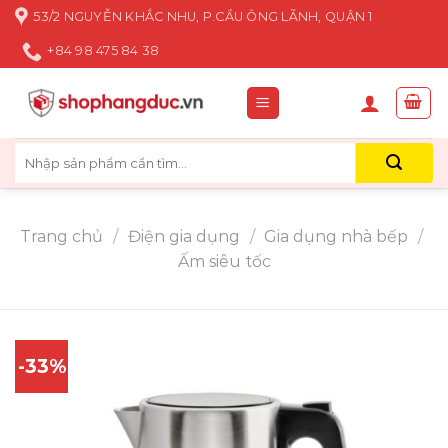
Skip
53/2 NGUYỄN KHẮC NHU, P.CẦU ÔNG LÃNH, QUẬN 1
to
+84 98 475 84 38
content
Tìm
kiếm:
Trang chủ
/
Điện gia dụng
/
Gia dụng nhà bếp
/
Ấm siêu tốc
-33%