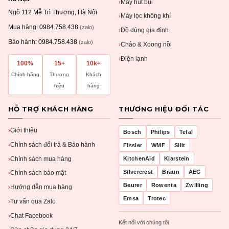
Máy hút bụi
›
Ngõ 112 Mễ Trì Thượng, Hà Nội
Máy lọc không khí
›
Mua hàng:
0984.758.438
(zalo)
Đồ dùng gia đình
›
Bảo hành:
0984.758.438
(zalo)
Chảo & Xoong nồi
›
Điện lạnh
›
100%
15+
10k+
Chính hãng
Thương
Khách
hiệu
hàng
HỖ TRỢ KHÁCH HÀNG
THƯƠNG HIỆU ĐỐI TÁC
Giới thiệu
›
Bosch
Philips
Tefal
Chính sách đổi trả & Bảo hành
›
Fissler
WMF
Silit
Chính sách mua hàng
KitchenAid
Klarstein
›
Silvercrest
Braun
AEG
Chính sách bảo mật
›
Beurer
Rowenta
Zwilling
Hướng dẫn mua hàng
›
Emsa
Trotec
Tư vấn qua Zalo
›
Chat Facebook
›
Kết nối với chúng tôi