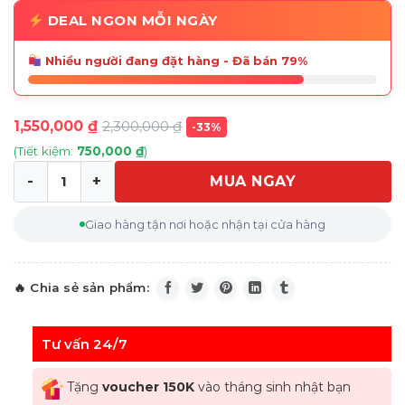
DEAL NGON MỖI NGÀY
Nhiều người đang đặt hàng - Đã bán 79%
1,550,000
₫
2,300,000
₫
-33%
(Tiết kiệm:
750,000
₫
)
MUA NGAY
Ấm siêu tốc CASO Selection WK 2200 Kettle 1.7L 2200
Giao hàng tận nơi hoặc nhận tại cửa hàng
Tư vấn 24/7
Tặng
voucher 150K
vào tháng sinh nhật bạn