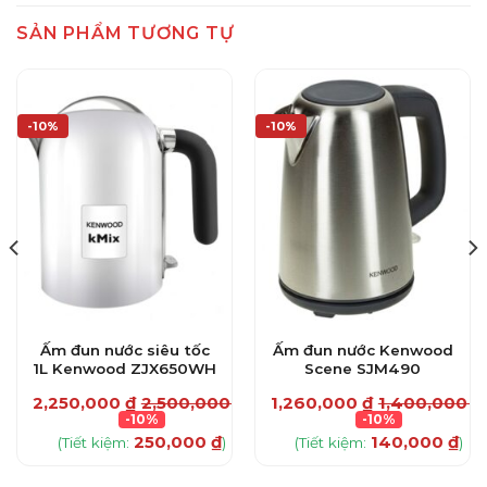
SẢN PHẨM TƯƠNG TỰ
-10%
-10%
Ấm đun nước siêu tốc
Ấm đun nước Kenwood
1L Kenwood ZJX650WH
Scene SJM490
₫
2,250,000
₫
2,500,000
₫
1,260,000
₫
1,400,000
₫
-10%
-10%
250,000
₫
140,000
₫
(Tiết kiệm:
)
(Tiết kiệm:
)