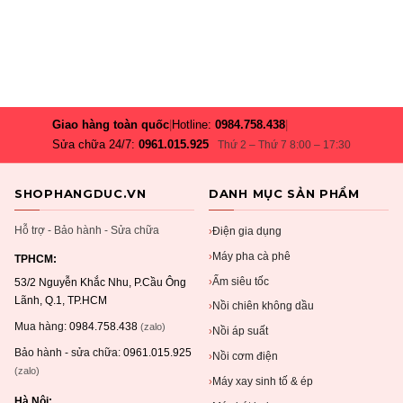
Giao hàng toàn quốc
|
Hotline:
0984.758.438
|
Sửa chữa 24/7:
0961.015.925
Thứ 2 – Thứ 7 8:00 – 17:30
SHOPHANGDUC.VN
DANH MỤC SẢN PHẨM
Hỗ trợ - Bảo hành - Sửa chữa
Điện gia dụng
›
Máy pha cà phê
›
TPHCM:
Ấm siêu tốc
›
53/2 Nguyễn Khắc Nhu, P.Cầu Ông
Lãnh, Q.1, TP.HCM
Nồi chiên không dầu
›
Mua hàng:
0984.758.438
(zalo)
Nồi áp suất
›
Bảo hành - sửa chữa:
0961.015.925
Nồi cơm điện
›
(zalo)
Máy xay sinh tố & ép
›
Hà Nội: