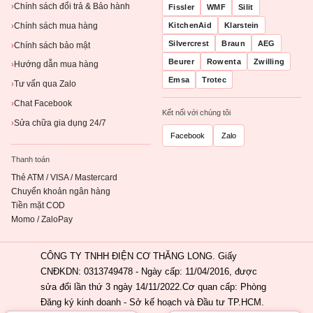
Chính sách đổi trả & Bảo hành
›
Fissler
WMF
Silit
Chính sách mua hàng
KitchenAid
Klarstein
›
Silvercrest
Braun
AEG
Chính sách bảo mật
›
Beurer
Rowenta
Zwilling
Hướng dẫn mua hàng
›
Emsa
Trotec
Tư vấn qua Zalo
›
Chat Facebook
›
Kết nối với chúng tôi
Sửa chữa gia dụng 24/7
›
Facebook
Zalo
Thanh toán
Thẻ ATM / VISA / Mastercard
Chuyển khoản ngân hàng
Tiền mặt COD
Momo / ZaloPay
CÔNG TY TNHH ĐIỆN CƠ THĂNG LONG. Giấy
CNĐKDN: 0313749478 - Ngày cấp: 11/04/2016, được
sửa đổi lần thứ 3 ngày 14/11/2022.Cơ quan cấp: Phòng
Đăng ký kinh doanh - Sở kế hoạch và Đầu tư TP.HCM.