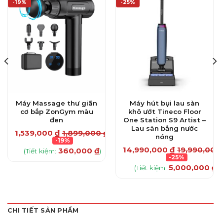
-19%
-25%
Máy Massage thư giãn
Máy hút bụi lau sàn
cơ bắp ZonGym màu
khô ướt Tineco Floor
đen
One Station S9 Artist –
Lau sàn bằng nước
1,539,000
₫
1,899,000
₫
nóng
-19%
14,990,000
₫
19,990,00
360,000
₫
(Tiết kiệm:
)
-25%
5,000,000
₫
(Tiết kiệm:
)
CHI TIẾT SẢN PHẨM