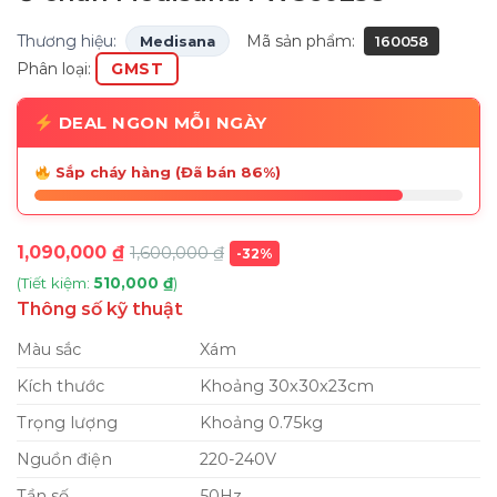
Thương hiệu:
Mã sản phẩm:
Medisana
160058
Phân loại:
GMST
DEAL NGON MỖI NGÀY
Sắp cháy hàng (Đã bán 86%)
1,090,000
₫
1,600,000
₫
-32%
(Tiết kiệm:
510,000
₫
)
Thông số kỹ thuật
Màu sắc
Xám
Kích thước
Khoảng 30x30x23cm
Trọng lượng
Khoảng 0.75kg
Nguồn điện
220-240V
Tần số
50Hz