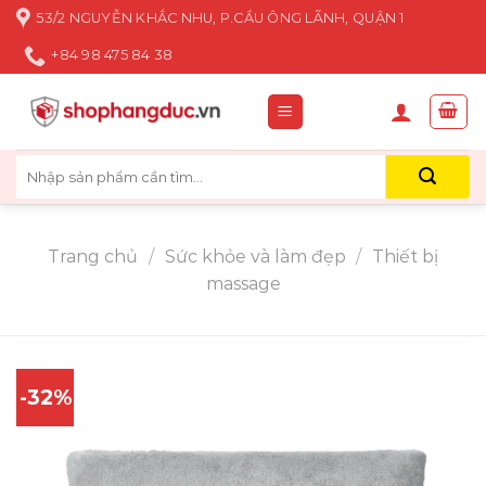
Skip
53/2 NGUYỄN KHẮC NHU, P.CẦU ÔNG LÃNH, QUẬN 1
to
+84 98 475 84 38
content
Tìm
kiếm:
Trang chủ
/
Sức khỏe và làm đẹp
/
Thiết bị
massage
-32%