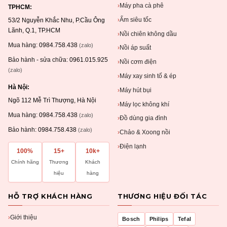
Máy pha cà phê
›
TPHCM:
Ấm siêu tốc
›
53/2 Nguyễn Khắc Nhu, P.Cầu Ông
Lãnh, Q.1, TP.HCM
Nồi chiên không dầu
›
Mua hàng:
0984.758.438
(zalo)
Nồi áp suất
›
Bảo hành - sửa chữa:
0961.015.925
Nồi cơm điện
›
(zalo)
Máy xay sinh tố & ép
›
Hà Nội:
Máy hút bụi
›
Ngõ 112 Mễ Trì Thượng, Hà Nội
Máy lọc không khí
›
Mua hàng:
0984.758.438
(zalo)
Đồ dùng gia đình
›
Bảo hành:
0984.758.438
(zalo)
Chảo & Xoong nồi
›
Điện lạnh
›
100%
15+
10k+
Chính hãng
Thương
Khách
hiệu
hàng
HỖ TRỢ KHÁCH HÀNG
THƯƠNG HIỆU ĐỐI TÁC
Giới thiệu
›
Bosch
Philips
Tefal