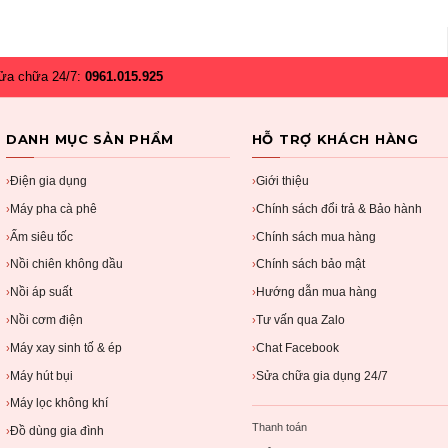
ửa chữa 24/7:
0961.015.925
DANH MỤC SẢN PHẨM
HỖ TRỢ KHÁCH HÀNG
Điện gia dụng
Giới thiệu
›
›
Máy pha cà phê
Chính sách đổi trả & Bảo hành
›
›
Ấm siêu tốc
Chính sách mua hàng
›
›
Nồi chiên không dầu
Chính sách bảo mật
›
›
Nồi áp suất
Hướng dẫn mua hàng
›
›
Nồi cơm điện
Tư vấn qua Zalo
›
›
Máy xay sinh tố & ép
Chat Facebook
›
›
Máy hút bụi
Sửa chữa gia dụng 24/7
›
›
Máy lọc không khí
›
Thanh toán
Đồ dùng gia đình
›