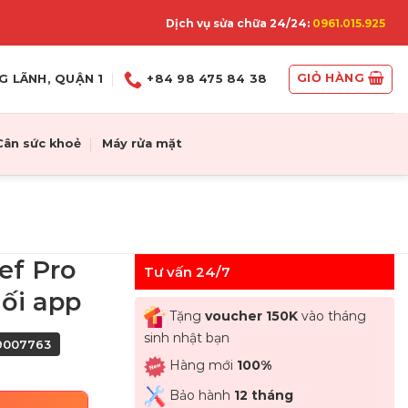
Dịch vụ sửa chữa 24/24:
0961.015.925
GIỎ HÀNG
G LÃNH, QUẬN 1
+84 98 475 84 38
Cân sức khoẻ
Máy rửa mặt
ef Pro
Tư vấn 24/7
nối app
Tặng
voucher 150K
vào tháng
sinh nhật bạn
09007763
Hàng mới
100%
Bảo hành
12 tháng