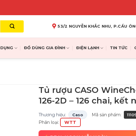
53/2 NGUYỄN KHẮC NHU, P.CẦU ÔN
A DỤNG
ĐỒ DÙNG GIA ĐÌNH
ĐIỆN LẠNH
TIN TỨC
Tủ rượu CASO WineCh
126-2D – 126 chai, kết 
Thương hiệu:
Mã sản phẩm:
Caso
111
Phân loại:
WTT