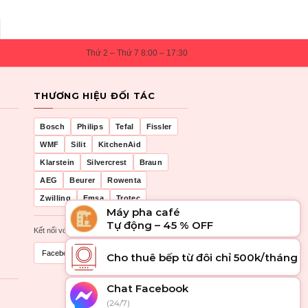
Thứ 2 – Thứ 7 8:00 – 17:30
THƯƠNG HIỆU ĐỐI TÁC
Bosch
Philips
Tefal
Fissler
WMF
Silit
KitchenAid
Klarstein
Silvercrest
Braun
AEG
Beurer
Rowenta
Zwilling
Emsa
Trotec
Máy pha café
Tự động – 45 % OFF
Kết nối với chúng tôi
Facebook
Zalo
Cho thuê bếp từ đôi chỉ 500k/tháng
Chat Facebook
(24/7)