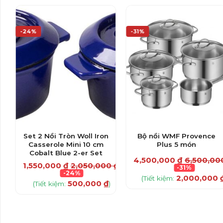
-24%
-31%
Set 2 Nồi Tròn Woll Iron
Bộ nồi WMF Provence
Casserole Mini 10 cm
Plus 5 món
Cobalt Blue 2-er Set
00
₫
4,500,000
₫
6,500,0
1,550,000
₫
2,050,000
₫
-31%
-24%
₫
2,000,000
)
(Tiết kiệm:
500,000
₫
(Tiết kiệm:
)