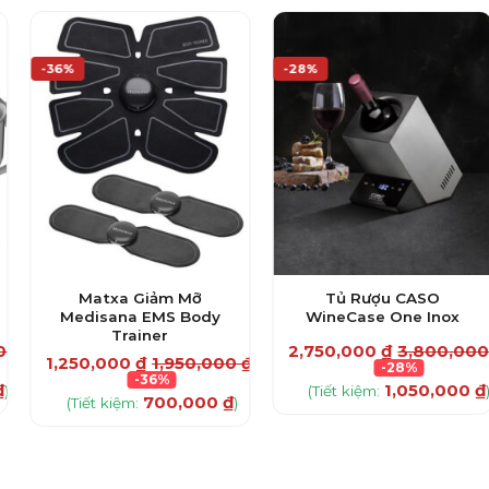
-36%
-28%
Matxa Giảm Mỡ
Tủ Rượu CASO
Medisana EMS Body
WineCase One Inox
Trainer
00
₫
2,750,000
₫
3,800,00
1,250,000
₫
1,950,000
₫
-28%
-36%
₫
1,050,000
₫
)
(Tiết kiệm:
700,000
₫
(Tiết kiệm:
)