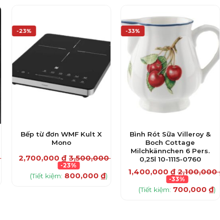
-23%
-33%
Bếp từ đơn WMF Kult X
Bình Rót Sữa Villeroy &
Mono
Boch Cottage
Milchkännchen 6 Pers.
0
₫
2,700,000
₫
3,500,000
₫
0,25l 10-1115-0760
-23%
1,400,000
₫
2,100,000
800,000
₫
)
(Tiết kiệm:
)
-33%
700,000
₫
(Tiết kiệm:
)