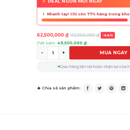
DEAL NGON MỖI NGÀY
Nhanh tay! Chỉ còn 77% hàng trong kho
62,500,000
₫
112,000,000
₫
-44%
(Tiết kiệm:
49,500,000
₫
)
MUA NGAY
Tủ rượu CASO WineChef Pro 126-2D - 126 c
Giao hàng tận nơi hoặc nhận tại cửa 