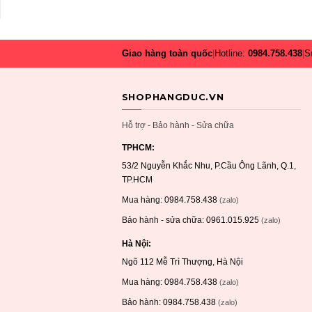
Giao hàng toàn quốc
|
Hotline:
0984.758.438
|
S
SHOPHANGDUC.VN
Hỗ trợ - Bảo hành - Sửa chữa
TPHCM:
53/2 Nguyễn Khắc Nhu, P.Cầu Ông Lãnh, Q.1,
TP.HCM
Mua hàng:
0984.758.438
(zalo)
Bảo hành - sửa chữa:
0961.015.925
(zalo)
Hà Nội:
Ngõ 112 Mễ Trì Thượng, Hà Nội
Mua hàng:
0984.758.438
(zalo)
Bảo hành:
0984.758.438
(zalo)