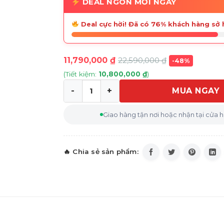
DEAL NGON MỖI NGÀY
Deal cực hời! Đã có 76% khách hàng sở 
11,790,000
₫
22,590,000
₫
-48%
(Tiết kiệm:
10,800,000
₫
)
MUA NGAY
Tủ lạnh Panasonic Inverter 366 lít NR-T
Giao hàng tận nơi hoặc nhận tại cửa 