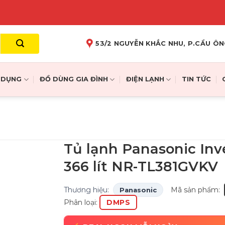
53/2 NGUYỄN KHẮC NHU, P.CẦU ÔN
A DỤNG
ĐỒ DÙNG GIA ĐÌNH
ĐIỆN LẠNH
TIN TỨC
Tủ lạnh Panasonic Inv
366 lít NR-TL381GVKV
Thương hiệu:
Mã sản phẩm:
Panasonic
Phân loại:
DMPS