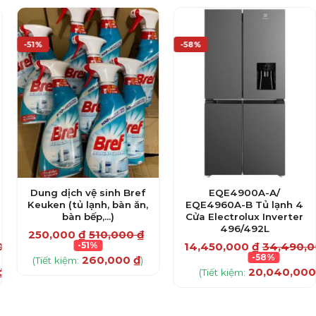
-51%
-58%
Dung dịch vệ sinh Bref
EQE4900A-A/
Keuken (tủ lạnh, bàn ăn,
EQE4960A-B Tủ lạnh 4
bàn bếp,…)
Cửa Electrolux Inverter
496/492L
250,000
₫
510,000
₫
000
₫
-51%
14,450,000
₫
34,490,
-58%
260,000
₫
(Tiết kiệm:
)
₫
20,040,00
)
(Tiết kiệm: