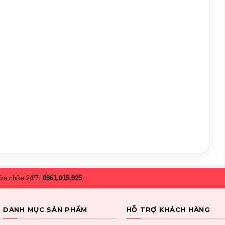
ửa chữa 24/7:
0961.015.925
DANH MỤC SẢN PHẨM
HỖ TRỢ KHÁCH HÀNG