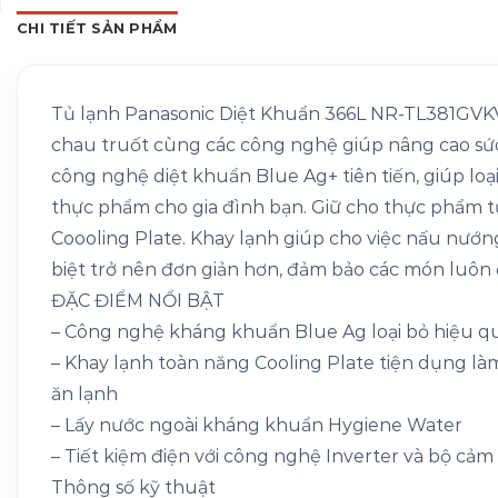
CHI TIẾT SẢN PHẨM
Tủ lạnh Panasonic Diệt Khuẩn 366L NR-TL381GVKV l
chau truốt cùng các công nghệ giúp nâng cao sức
công nghệ diệt khuẩn Blue Ag+ tiên tiến, giúp loại
thực phẩm cho gia đình bạn. Giữ cho thực phẩm t
Coooling Plate. Khay lạnh giúp cho việc nấu nướ
biệt trở nên đơn giản hơn, đảm bảo các món luôn 
ĐẶC ĐIỂM NỔI BẬT
– Công nghệ kháng khuẩn Blue Ag loại bỏ hiệu q
– Khay lạnh toàn năng Cooling Plate tiện dụng l
ăn lạnh
– Lấy nước ngoài kháng khuẩn Hygiene Water
– Tiết kiệm điện với công nghệ Inverter và bộ cả
Thông số kỹ thuật