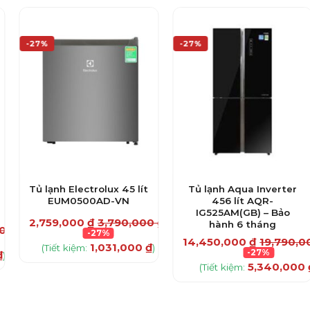
-27%
-27%
Tủ lạnh Electrolux 45 lít
Tủ lạnh Aqua Inverter
EUM0500AD-VN
456 lít AQR-
IG525AM(GB) – Bảo
2,759,000
₫
3,790,000
₫
hành 6 tháng
00
₫
-27%
14,450,000
₫
19,790,
1,031,000
₫
(Tiết kiệm:
)
-27%
₫
)
5,340,000
(Tiết kiệm: