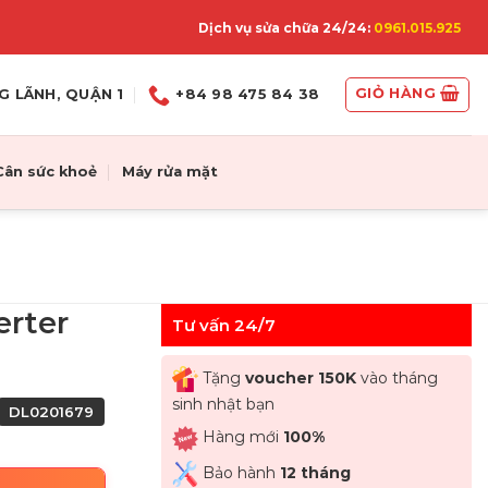
Dịch vụ sửa chữa 24/24:
0961.015.925
GIỎ HÀNG
G LÃNH, QUẬN 1
+84 98 475 84 38
Cân sức khoẻ
Máy rửa mặt
erter
Tư vấn 24/7
Tặng
voucher 150K
vào tháng
sinh nhật bạn
DL0201679
Hàng mới
100%
Bảo hành
12 tháng