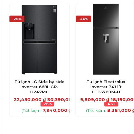
-26%
-46%
Tủ lạnh LG Side by side
Tủ lạnh Electrolux
Inverter 668L GR-
Inverter 341 lít
D247MC
ETB3760M-H
22,450,000
₫
30,390,000
₫
9,809,000
₫
18,190,0
,000
₫
-26%
-46%
7,940,000
₫
8,381,000
(Tiết kiệm:
)
(Tiết kiệm:
00
₫
)