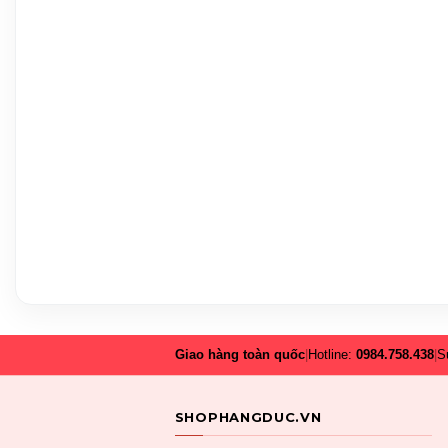
Giao hàng toàn quốc
|
Hotline:
0984.758.438
|
S
SHOPHANGDUC.VN