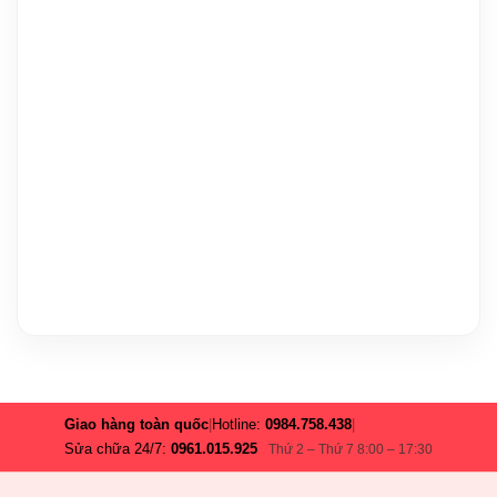
Giao hàng toàn quốc
|
Hotline:
0984.758.438
|
Sửa chữa 24/7:
0961.015.925
Thứ 2 – Thứ 7 8:00 – 17:30