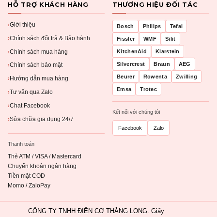
HỖ TRỢ KHÁCH HÀNG
THƯƠNG HIỆU ĐỐI TÁC
Giới thiệu
›
Bosch
Philips
Tefal
Chính sách đổi trả & Bảo hành
›
Fissler
WMF
Silit
Chính sách mua hàng
KitchenAid
Klarstein
›
Silvercrest
Braun
AEG
Chính sách bảo mật
›
Beurer
Rowenta
Zwilling
Hướng dẫn mua hàng
›
Emsa
Trotec
Tư vấn qua Zalo
›
Chat Facebook
›
Kết nối với chúng tôi
Sửa chữa gia dụng 24/7
›
Facebook
Zalo
Thanh toán
Thẻ ATM / VISA / Mastercard
Chuyển khoản ngân hàng
Tiền mặt COD
Momo / ZaloPay
CÔNG TY TNHH ĐIỆN CƠ THĂNG LONG. Giấy