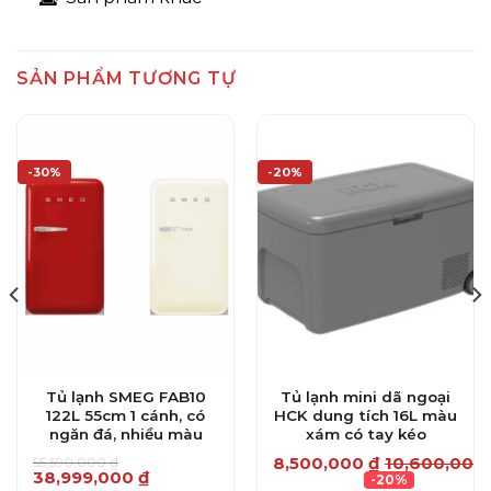
SẢN PHẨM TƯƠNG TỰ
-30%
-20%
Tủ lạnh SMEG FAB10
Tủ lạnh mini dã ngoại
122L 55cm 1 cánh, có
HCK dung tích 16L màu
ngăn đá, nhiều màu
xám có tay kéo
0
₫
8,500,000
₫
10,600,000
55,590,000
₫
Giá
Giá
38,999,000
₫
-20%
gốc
hiện