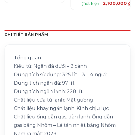
Sản
2,100,000
₫
(Tiết kiệm:
)
là:
tại
55,590,000 ₫.
là:
phẩm
38,999,000 ₫.
này
có
nhiều
biến
CHI TIẾT SẢN PHẨM
thể.
Các
tùy
Tổng quan
chọn
có
Kiểu tủ: Ngăn đá dưới – 2 cánh
thể
Dung tích sử dụng: 325 lít – 3 – 4 người
được
Dung tích ngăn đá: 97 lít
chọn
trên
Dung tích ngăn lạnh: 228 lít
trang
Chất liệu cửa tủ lạnh: Mặt gương
sản
Chất liệu khay ngăn lạnh: Kính chịu lực
phẩm
Chất liệu ống dẫn gas, dàn lạnh: Ống dẫn
gas bằng Nhôm – Lá tản nhiệt bằng Nhôm
Năm ra mắt: 2023