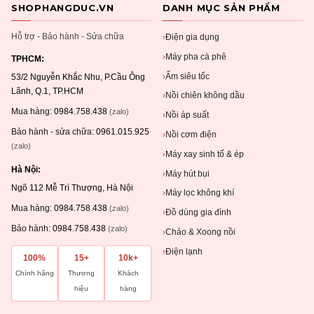
SHOPHANGDUC.VN
DANH MỤC SẢN PHẨM
Hỗ trợ - Bảo hành - Sửa chữa
Điện gia dụng
›
Máy pha cà phê
›
TPHCM:
Ấm siêu tốc
›
53/2 Nguyễn Khắc Nhu, P.Cầu Ông
Lãnh, Q.1, TP.HCM
Nồi chiên không dầu
›
Mua hàng:
0984.758.438
(zalo)
Nồi áp suất
›
Bảo hành - sửa chữa:
0961.015.925
Nồi cơm điện
›
(zalo)
Máy xay sinh tố & ép
›
Hà Nội:
Máy hút bụi
›
Ngõ 112 Mễ Trì Thượng, Hà Nội
Máy lọc không khí
›
Mua hàng:
0984.758.438
(zalo)
Đồ dùng gia đình
›
Bảo hành:
0984.758.438
(zalo)
Chảo & Xoong nồi
›
Điện lạnh
›
100%
15+
10k+
Chính hãng
Thương
Khách
hiệu
hàng