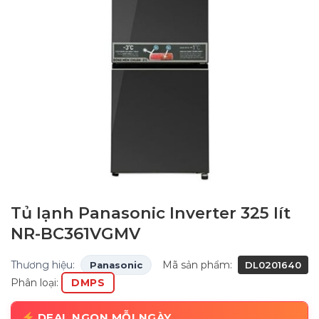
Tủ lạnh Panasonic Inverter 325 lít
NR-BC361VGMV
Thương hiệu:
Mã sản phẩm:
Panasonic
DL0201640
Phân loại:
DMPS
DEAL NGON MỖI NGÀY