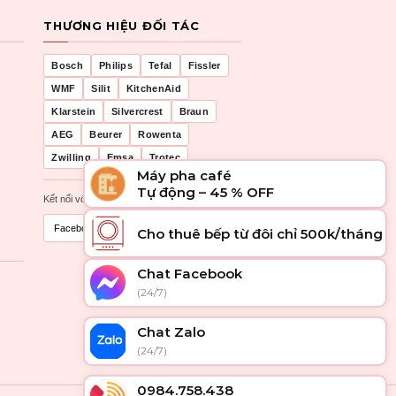
THƯƠNG HIỆU ĐỐI TÁC
Bosch
Philips
Tefal
Fissler
WMF
Silit
KitchenAid
Klarstein
Silvercrest
Braun
AEG
Beurer
Rowenta
Zwilling
Emsa
Trotec
Máy pha café
Tự động – 45 % OFF
Kết nối với chúng tôi
Facebook
Zalo
Cho thuê bếp từ đôi chỉ 500k/tháng
Chat Facebook
(24/7)
Chat Zalo
(24/7)
0984.758.438