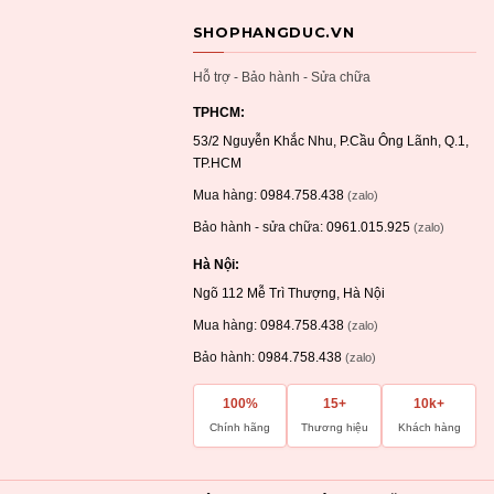
SHOPHANGDUC.VN
Hỗ trợ - Bảo hành - Sửa chữa
TPHCM:
53/2 Nguyễn Khắc Nhu, P.Cầu Ông Lãnh, Q.1,
TP.HCM
Mua hàng:
0984.758.438
(zalo)
Bảo hành - sửa chữa:
0961.015.925
(zalo)
Hà Nội:
Ngõ 112 Mễ Trì Thượng, Hà Nội
Mua hàng:
0984.758.438
(zalo)
Bảo hành:
0984.758.438
(zalo)
100%
15+
10k+
Chính hãng
Thương hiệu
Khách hàng