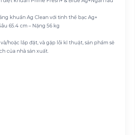
diệt khuẩn Prime Fresh+ & Blue Ag+Ngăn rau
g khuẩn Ag Clean với tinh thể bạc Ag+
 Sâu 65.4 cm – Nặng 56 kg
à/hoặc lắp đặt, và gặp lỗi kĩ thuật, sản phẩm sẽ
h của nhà sản xuất.