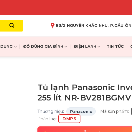
53/2 NGUYỄN KHẮC NHU, P.CẦU ÔN
A DỤNG
ĐỒ DÙNG GIA ĐÌNH
ĐIỆN LẠNH
TIN TỨC
Tủ lạnh Panasonic Inv
255 lít NR-BV281BGMV
Thương hiệu:
Mã sản phẩm:
Panasonic
Phân loại:
DMPS