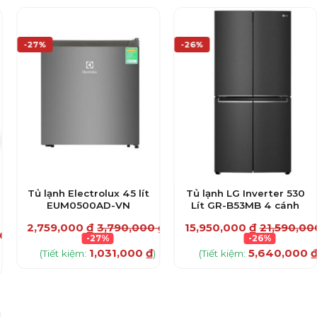
-27%
-26%
Tủ lạnh Electrolux 45 lít
Tủ lạnh LG Inverter 530
EUM0500AD-VN
Lít GR-B53MB 4 cánh
2,759,000
₫
3,790,000
₫
15,950,000
₫
21,590,0
000
₫
-27%
-26%
1,031,000
₫
5,640,000
(Tiết kiệm:
)
(Tiết kiệm:
0
₫
)