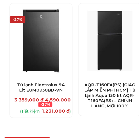
-27%
Tủ lạnh Electrolux 94
AQR-T160FA(BS) [GIAO
Lít EUM0930BD-VN
LẮP MIỄN PHÍ HCM] Tủ
lạnh Aqua 130 lít AQR-
00
₫
3,359,000
₫
4,590,000
₫
T160FA(BS) – CHÍNH
-27%
HÃNG, MỚI 100%
₫
1,231,000
₫
)
(Tiết kiệm:
)