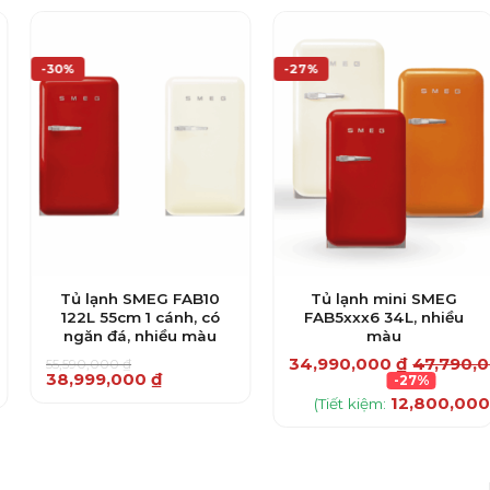
-30%
-27%
Tủ lạnh SMEG FAB10
Tủ lạnh mini SMEG
122L 55cm 1 cánh, có
FAB5xxx6 34L, nhiều
ngăn đá, nhiều màu
màu
34,990,000
₫
47,790,
55,590,000
₫
Giá
Giá
38,999,000
₫
-27%
gốc
hiện
Sản
12,800,00
(Tiết kiệm:
là:
tại
55,590,000 ₫.
là:
phẩm
38,999,000 ₫.
này
có