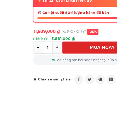
DEAL NGON MỖI NGÀY
Cơ hội cuối! 80% lượng hàng đã bán
11,509,000
₫
15,390,000
₫
-25%
(Tiết kiệm:
3,881,000
₫
)
MUA NGAY
Tủ lạnh Panasonic Inverter 255 lít NR-B
Giao hàng tận nơi hoặc nhận tại cửa 