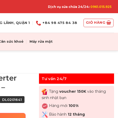
Dịch vụ sửa chữa 24/24:
0961.015.925
GIỎ HÀNG
G LÃNH, QUẬN 1
+84 98 475 84 38
Cân sức khoẻ
Máy rửa mặt
erter
Tư vấn 24/7
 –
Tặng
voucher 150K
vào tháng
sinh nhật bạn
DL0201641
Hàng mới
100%
Bảo hành
12 tháng