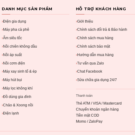
DANH MỤC SẢN PHẨM
HỖ TRỢ KHÁCH HÀNG
Điện gia dụng
Giới thiệu
›
›
Máy pha cà phê
Chính sách đổi trả & Bảo hành
›
›
Ấm siêu tốc
Chính sách mua hàng
›
›
Nồi chiên không dầu
Chính sách bảo mật
›
›
Nồi áp suất
Hướng dẫn mua hàng
›
›
Nồi cơm điện
Tư vấn qua Zalo
›
›
Máy xay sinh tố & ép
Chat Facebook
›
›
Máy hút bụi
Sửa chữa gia dụng 24/7
›
›
Máy lọc không khí
›
Thanh toán
Đồ dùng gia đình
›
Thẻ ATM / VISA / Mastercard
Chảo & Xoong nồi
›
Chuyển khoản ngân hàng
Điện lạnh
›
Tiền mặt COD
Momo / ZaloPay