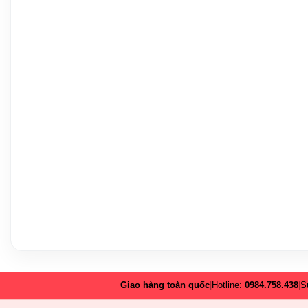
Giao hàng toàn quốc
|
Hotline:
0984.758.438
|
S