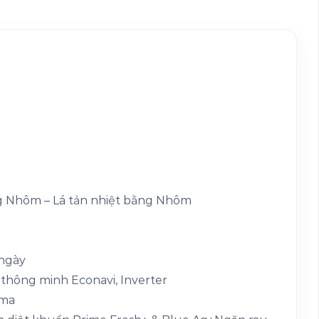
nhiều
biến
thể.
Các
tùy
chọn
có
thể
được
chọn
trên
trang
ng Nhôm – Lá tản nhiệt bằng Nhôm
sản
phẩm
/ngày
 thông minh Econavi, Inverter
ama