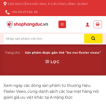
Skip
53/2 NGUYỄN KHẮC NHU, P.CẦU ÔNG LÃNH, QUẬN 1
to
+84 98 475 84 38
content
Tìm
kiếm:
Trang chủ
/
Sản phẩm được gắn thẻ “bo noi fissler viseo”
LỌC
Xem ngay các dòng sản phẩm từ thương hiệu
Fissler Viseo, cùng danh sách các loại mặt hàng nồi
giảm giá ưu việt khác tại A Hàng Đức