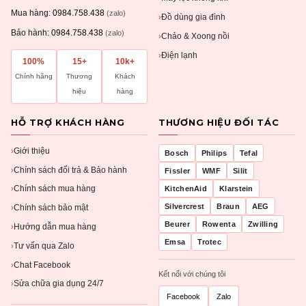
Mua hàng:
0984.758.438
(zalo)
Đồ dùng gia đình
›
Bảo hành:
0984.758.438
(zalo)
Chảo & Xoong nồi
›
Điện lạnh
›
100%
15+
10k+
Chính hãng
Thương
Khách
hiệu
hàng
HỖ TRỢ KHÁCH HÀNG
THƯƠNG HIỆU ĐỐI TÁC
Giới thiệu
›
Bosch
Philips
Tefal
Chính sách đổi trả & Bảo hành
›
Fissler
WMF
Silit
Chính sách mua hàng
KitchenAid
Klarstein
›
Silvercrest
Braun
AEG
Chính sách bảo mật
›
Beurer
Rowenta
Zwilling
Hướng dẫn mua hàng
›
Emsa
Trotec
Tư vấn qua Zalo
›
Chat Facebook
›
Kết nối với chúng tôi
Sửa chữa gia dụng 24/7
›
Facebook
Zalo