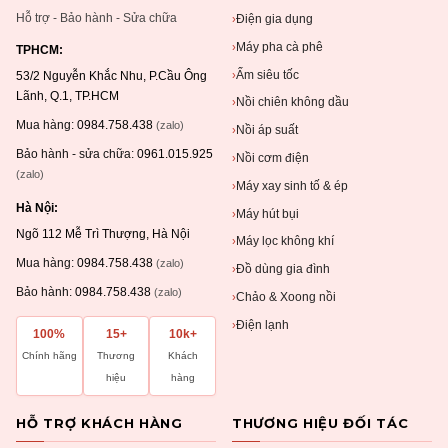
Hỗ trợ - Bảo hành - Sửa chữa
Điện gia dụng
›
Máy pha cà phê
›
TPHCM:
Ấm siêu tốc
›
53/2 Nguyễn Khắc Nhu, P.Cầu Ông
Lãnh, Q.1, TP.HCM
Nồi chiên không dầu
›
Mua hàng:
0984.758.438
(zalo)
Nồi áp suất
›
Bảo hành - sửa chữa:
0961.015.925
Nồi cơm điện
›
(zalo)
Máy xay sinh tố & ép
›
Hà Nội:
Máy hút bụi
›
Ngõ 112 Mễ Trì Thượng, Hà Nội
Máy lọc không khí
›
Mua hàng:
0984.758.438
(zalo)
Đồ dùng gia đình
›
Bảo hành:
0984.758.438
(zalo)
Chảo & Xoong nồi
›
Điện lạnh
›
100%
15+
10k+
Chính hãng
Thương
Khách
hiệu
hàng
HỖ TRỢ KHÁCH HÀNG
THƯƠNG HIỆU ĐỐI TÁC