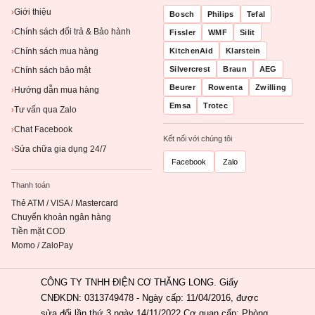
Giới thiệu
›
Bosch
Philips
Tefal
Chính sách đổi trả & Bảo hành
›
Fissler
WMF
Silit
Chính sách mua hàng
KitchenAid
Klarstein
›
Silvercrest
Braun
AEG
Chính sách bảo mật
›
Beurer
Rowenta
Zwilling
Hướng dẫn mua hàng
›
Emsa
Trotec
Tư vấn qua Zalo
›
Chat Facebook
›
Kết nối với chúng tôi
Sửa chữa gia dụng 24/7
›
Facebook
Zalo
Thanh toán
Thẻ ATM / VISA / Mastercard
Chuyển khoản ngân hàng
Tiền mặt COD
Momo / ZaloPay
CÔNG TY TNHH ĐIỆN CƠ THĂNG LONG. Giấy
CNĐKDN: 0313749478 - Ngày cấp: 11/04/2016, được
sửa đổi lần thứ 3 ngày 14/11/2022.Cơ quan cấp: Phòng