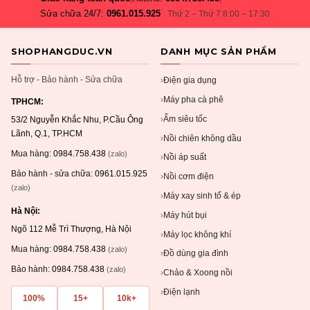
Sửa chữa 24/7:
0961.015.925
Thứ 2 – Thứ 7 8:00 – 17:30
SHOPHANGDUC.VN
DANH MỤC SẢN PHẨM
Hỗ trợ - Bảo hành - Sửa chữa
Điện gia dụng
›
Máy pha cà phê
›
TPHCM:
Ấm siêu tốc
›
53/2 Nguyễn Khắc Nhu, P.Cầu Ông
Lãnh, Q.1, TP.HCM
Nồi chiên không dầu
›
Mua hàng:
0984.758.438
(zalo)
Nồi áp suất
›
Bảo hành - sửa chữa:
0961.015.925
Nồi cơm điện
›
(zalo)
Máy xay sinh tố & ép
›
Hà Nội:
Máy hút bụi
›
Ngõ 112 Mễ Trì Thượng, Hà Nội
Máy lọc không khí
›
Mua hàng:
0984.758.438
(zalo)
Đồ dùng gia đình
›
Bảo hành:
0984.758.438
(zalo)
Chảo & Xoong nồi
›
Điện lạnh
›
100%
15+
10k+