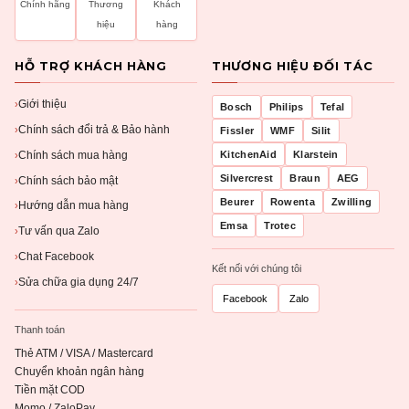
Chính hãng
Thương
Khách
hiệu
hàng
HỖ TRỢ KHÁCH HÀNG
THƯƠNG HIỆU ĐỐI TÁC
Giới thiệu
›
Bosch
Philips
Tefal
Chính sách đổi trả & Bảo hành
›
Fissler
WMF
Silit
Chính sách mua hàng
KitchenAid
Klarstein
›
Silvercrest
Braun
AEG
Chính sách bảo mật
›
Beurer
Rowenta
Zwilling
Hướng dẫn mua hàng
›
Emsa
Trotec
Tư vấn qua Zalo
›
Chat Facebook
›
Kết nối với chúng tôi
Sửa chữa gia dụng 24/7
›
Facebook
Zalo
Thanh toán
Thẻ ATM / VISA / Mastercard
Chuyển khoản ngân hàng
Tiền mặt COD
Momo / ZaloPay