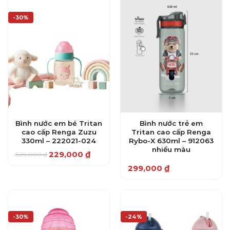
-30%
Bình nước em bé Tritan
Bình nước trẻ em
cao cấp Renga Zuzu
Tritan cao cấp Renga
330ml – 222021-024
Rybo-X 630ml – 912063
nhiều màu
229,000
₫
329,000
₫
Giá
Giá
gốc
hiện
299,000
₫
là:
tại
329,000 ₫.
là:
229,000 ₫.
-30%
-24%