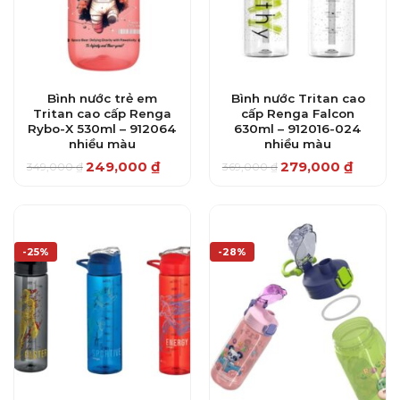
Bình nước trẻ em
Bình nước Tritan cao
Tritan cao cấp Renga
cấp Renga Falcon
Rybo-X 530ml – 912064
630ml – 912016-024
nhiều màu
nhiều màu
249,000
₫
279,000
₫
349,000
₫
369,000
₫
Giá
Giá
Giá
Giá
gốc
hiện
gốc
hiện
là:
tại
là:
tại
349,000 ₫.
là:
369,000 ₫.
là:
249,000 ₫.
279,000 ₫.
-25%
-28%