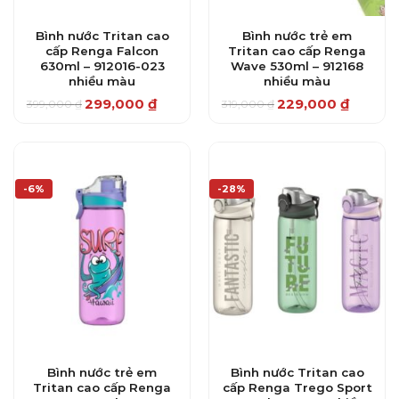
Bình nước Tritan cao
Bình nước trẻ em
cấp Renga Falcon
Tritan cao cấp Renga
630ml – 912016-023
Wave 530ml – 912168
nhiều màu
nhiều màu
299,000
₫
229,000
₫
399,000
₫
319,000
₫
Giá
Giá
Giá
Giá
gốc
hiện
gốc
hiện
là:
tại
là:
tại
399,000 ₫.
là:
319,000 ₫.
là:
299,000 ₫.
229,000 ₫.
-6%
-28%
Bình nước trẻ em
Bình nước Tritan cao
Tritan cao cấp Renga
cấp Renga Trego Sport