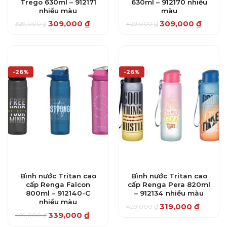
Trego 630ml – 912171
630ml – 912170 nhiều
nhiều màu
màu
309,000
₫
309,000
₫
329,000
₫
429,000
₫
Giá
Giá
Giá
Giá
gốc
hiện
gốc
hiện
là:
tại
là:
tại
329,000 ₫.
là:
429,000 ₫.
là:
309,000 ₫.
309,000 ₫.
-26%
-26%
Bình nước Tritan cao
Bình nước Tritan cao
cấp Renga Falcon
cấp Renga Pera 820ml
800ml – 912140-C
– 912134 nhiều màu
nhiều màu
319,000
₫
429,000
₫
Giá
Giá
339,000
₫
459,000
₫
gốc
hiện
Giá
Giá
là:
tại
gốc
hiện