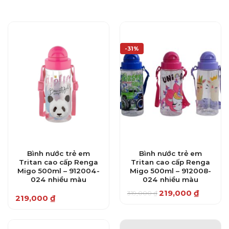
-31%
Bình nước trẻ em
Bình nước trẻ em
Tritan cao cấp Renga
Tritan cao cấp Renga
Migo 500ml – 912004-
Migo 500ml – 912008-
024 nhiều màu
024 nhiều màu
219,000
₫
319,000
₫
Giá
Giá
219,000
₫
gốc
hiện
là:
tại
319,000 ₫.
là:
219,000 ₫.