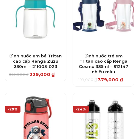
Bình nước em bé Tritan
Bình nước trẻ em
cao cấp Renga Zuzu
Tritan cao cấp Renga
330ml – 211003-023
Cosmo 385ml – 912147
nhiều màu
229,000
₫
329,000
₫
Giá
Giá
379,000
₫
gốc
hiện
499,000
₫
Giá
Giá
là:
tại
gốc
hiện
329,000 ₫.
là:
là:
tại
229,000 ₫.
499,000 ₫.
là:
379,000 ₫.
-29%
-24%