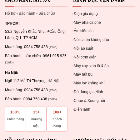
SHOPHANGDUC.VN
DANH MỤC SẢN PHẨM
Hỗ trợ - Bảo hành - Sửa chữa
Điện gia dụng
›
Máy pha cà phê
›
TPHCM:
Ấm siêu tốc
›
53/2 Nguyễn Khắc Nhu, P.Cầu Ông
Lãnh, Q.1, TP.HCM
Nồi chiên không dầu
›
Mua hàng:
0984.758.438
(zalo)
Nồi áp suất
›
Bảo hành - sửa chữa:
0961.015.925
Nồi cơm điện
›
(zalo)
Máy xay sinh tố & ép
›
Hà Nội:
Máy hút bụi
›
Ngõ 112 Mễ Trì Thượng, Hà Nội
Máy lọc không khí
›
Mua hàng:
0984.758.438
(zalo)
Đồ dùng gia đình
›
Bảo hành:
0984.758.438
(zalo)
Chảo & Xoong nồi
›
Điện lạnh
›
100%
15+
10k+
Chính hãng
Thương
Khách
hiệu
hàng
HỖ TRỢ KHÁCH HÀNG
THƯƠNG HIỆU ĐỐI TÁC