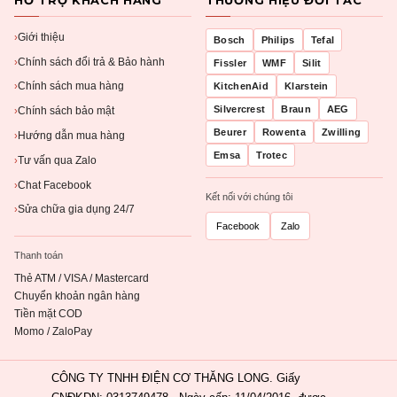
Giới thiệu
›
Bosch
Philips
Tefal
Chính sách đổi trả & Bảo hành
›
Fissler
WMF
Silit
Chính sách mua hàng
KitchenAid
Klarstein
›
Silvercrest
Braun
AEG
Chính sách bảo mật
›
Beurer
Rowenta
Zwilling
Hướng dẫn mua hàng
›
Emsa
Trotec
Tư vấn qua Zalo
›
Chat Facebook
›
Kết nối với chúng tôi
Sửa chữa gia dụng 24/7
›
Facebook
Zalo
Thanh toán
Thẻ ATM / VISA / Mastercard
Chuyển khoản ngân hàng
Tiền mặt COD
Momo / ZaloPay
CÔNG TY TNHH ĐIỆN CƠ THĂNG LONG. Giấy