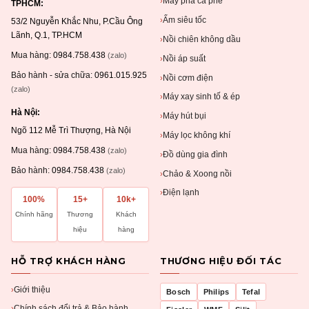
Máy pha cà phê
›
TPHCM:
Ấm siêu tốc
›
53/2 Nguyễn Khắc Nhu, P.Cầu Ông
Lãnh, Q.1, TP.HCM
Nồi chiên không dầu
›
Mua hàng:
0984.758.438
(zalo)
Nồi áp suất
›
Bảo hành - sửa chữa:
0961.015.925
Nồi cơm điện
›
(zalo)
Máy xay sinh tố & ép
›
Hà Nội:
Máy hút bụi
›
Ngõ 112 Mễ Trì Thượng, Hà Nội
Máy lọc không khí
›
Mua hàng:
0984.758.438
(zalo)
Đồ dùng gia đình
›
Bảo hành:
0984.758.438
(zalo)
Chảo & Xoong nồi
›
Điện lạnh
›
100%
15+
10k+
Chính hãng
Thương
Khách
hiệu
hàng
HỖ TRỢ KHÁCH HÀNG
THƯƠNG HIỆU ĐỐI TÁC
Giới thiệu
›
Bosch
Philips
Tefal
Chính sách đổi trả & Bảo hành
›