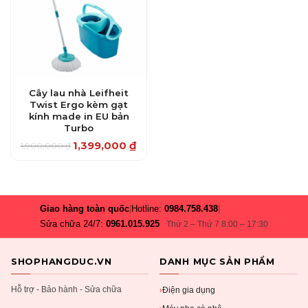
Cây lau nhà Leifheit
Twist Ergo kèm gạt
kính made in EU bản
Turbo
1,399,000
₫
1,900,000
₫
Giá
Giá
gốc
hiện
là:
tại
1,900,000 ₫.
là:
1,399,000 ₫.
Giao hàng toàn quốc
|
Hotline:
0984.758.438
|
Sửa chữa 24/7:
0961.015.925
Thứ 2 – Thứ 7 8:00 – 17:30
SHOPHANGDUC.VN
DANH MỤC SẢN PHẨM
Hỗ trợ - Bảo hành - Sửa chữa
Điện gia dụng
›