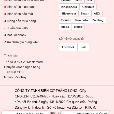
Fissler
WMF
Silit
Chính sách mua hàng
KitchenAid
Klarstein
›
Silvercrest
Braun
AEG
Chính sách bảo mật
›
Beurer
Rowenta
Zwilling
Hướng dẫn mua hàng
›
Emsa
Trotec
Tư vấn qua Zalo
›
Chat Facebook
›
Kết nối với chúng tôi
Sửa chữa gia dụng 24/7
›
Facebook
Zalo
Thanh toán
Thẻ ATM / VISA / Mastercard
Chuyển khoản ngân hàng
Tiền mặt COD
Momo / ZaloPay
CÔNG TY TNHH ĐIỆN CƠ THĂNG LONG. Giấy
CNĐKDN: 0313749478 - Ngày cấp: 11/04/2016, được
sửa đổi lần thứ 3 ngày 14/11/2022.Cơ quan cấp: Phòng
Đăng ký kinh doanh - Sở kế hoạch và Đầu tư TP.HCM.
Địa chỉ đăng ký kinh doanh: 53/2 Nguyễn Khắc Nhu,