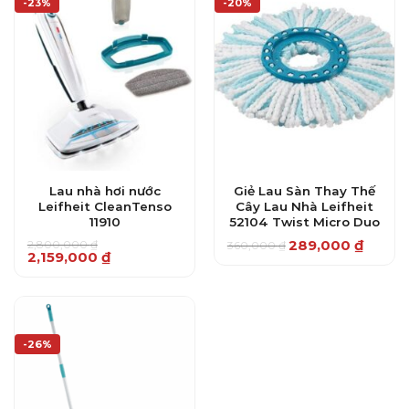
-23%
-20%
Lau nhà hơi nước
Giẻ Lau Sàn Thay Thế
Leifheit CleanTenso
Cây Lau Nhà Leifheit
11910
52104 Twist Micro Duo
289,000
₫
2,800,000
₫
360,000
₫
Giá
Giá
Giá
Giá
2,159,000
₫
gốc
hiện
gốc
hiện
là:
tại
là:
tại
360,000 ₫.
là:
2,800,000 ₫.
là:
289,000 ₫.
2,159,000 ₫.
-26%