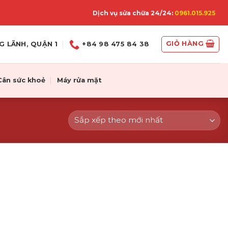
Dịch vụ sửa chữa 24/24:
0961.015.925
GIỎ HÀNG
G LÃNH, QUẬN 1
+84 98 475 84 38
Cân sức khoẻ
Máy rửa mặt