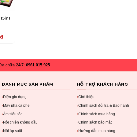
15in1
₫
₫.
.
ửa chữa 24/7:
0961.015.925
DANH MỤC SẢN PHẨM
HỖ TRỢ KHÁCH HÀNG
Điện gia dụng
Giới thiệu
›
›
Máy pha cà phê
Chính sách đổi trả & Bảo hành
›
›
Ấm siêu tốc
Chính sách mua hàng
›
›
Nồi chiên không dầu
Chính sách bảo mật
›
›
Nồi áp suất
Hướng dẫn mua hàng
›
›