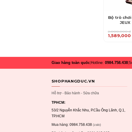
Bộ trò chơi 
JEUX
2,000,000
₫
Giá
Giá
1,589,000
gốc
hiện
là:
tại
2,000,000 
là:
1,589,000 ₫
Giao hàng toàn quốc
|
Hotline:
0984.758.438
|
S
SHOPHANGDUC.VN
Hỗ trợ - Bảo hành - Sửa chữa
TPHCM:
53/2 Nguyễn Khắc Nhu, P.Cầu Ông Lãnh, Q.1,
TP.HCM
Mua hàng:
0984.758.438
(zalo)