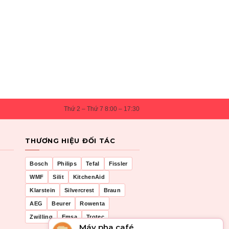
Thứ 2 – Thứ 7 8:00 – 17:30
THƯƠNG HIỆU ĐỐI TÁC
Bosch
Philips
Tefal
Fissler
WMF
Silit
KitchenAid
Klarstein
Silvercrest
Braun
AEG
Beurer
Rowenta
Zwilling
Emsa
Trotec
Máy pha café