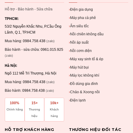
Hỗ trợ - Bảo hành - Sửa chữa
Điện gia dụng
›
Máy pha cà phê
›
TPHCM:
Ấm siêu tốc
›
53/2 Nguyễn Khắc Nhu, P.Cầu Ông
Lãnh, Q.1, TP.HCM
Nồi chiên không dầu
›
Mua hàng:
0984.758.438
(zalo)
Nồi áp suất
›
Bảo hành - sửa chữa:
0961.015.925
Nồi cơm điện
›
(zalo)
Máy xay sinh tố & ép
›
Hà Nội:
Máy hút bụi
›
Ngõ 112 Mễ Trì Thượng, Hà Nội
Máy lọc không khí
›
Mua hàng:
0984.758.438
(zalo)
Đồ dùng gia đình
›
Bảo hành:
0984.758.438
(zalo)
Chảo & Xoong nồi
›
Điện lạnh
›
100%
15+
10k+
Chính hãng
Thương
Khách
hiệu
hàng
HỖ TRỢ KHÁCH HÀNG
THƯƠNG HIỆU ĐỐI TÁC