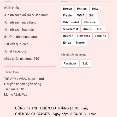
Giới thiệu
›
Bosch
Philips
Tefal
Chính sách đổi trả & Bảo hành
›
Fissler
WMF
Silit
Chính sách mua hàng
KitchenAid
Klarstein
›
Silvercrest
Braun
AEG
Chính sách bảo mật
›
Beurer
Rowenta
Zwilling
Hướng dẫn mua hàng
›
Emsa
Trotec
Tư vấn qua Zalo
›
Chat Facebook
›
Kết nối với chúng tôi
Sửa chữa gia dụng 24/7
›
Facebook
Zalo
Thanh toán
Thẻ ATM / VISA / Mastercard
Chuyển khoản ngân hàng
Tiền mặt COD
Momo / ZaloPay
CÔNG TY TNHH ĐIỆN CƠ THĂNG LONG. Giấy
CNĐKDN: 0313749478 - Ngày cấp: 11/04/2016, được