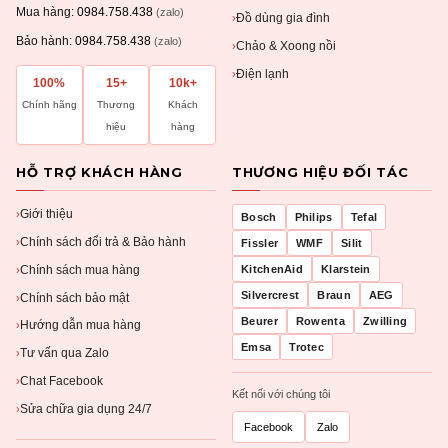
Mua hàng:
0984.758.438
(zalo)
Đồ dùng gia đình
›
Bảo hành:
0984.758.438
(zalo)
Chảo & Xoong nồi
›
Điện lạnh
›
100%
15+
10k+
Chính hãng
Thương
Khách
hiệu
hàng
HỖ TRỢ KHÁCH HÀNG
THƯƠNG HIỆU ĐỐI TÁC
Giới thiệu
›
Bosch
Philips
Tefal
Chính sách đổi trả & Bảo hành
›
Fissler
WMF
Silit
Chính sách mua hàng
KitchenAid
Klarstein
›
Silvercrest
Braun
AEG
Chính sách bảo mật
›
Beurer
Rowenta
Zwilling
Hướng dẫn mua hàng
›
Emsa
Trotec
Tư vấn qua Zalo
›
Chat Facebook
›
Kết nối với chúng tôi
Sửa chữa gia dụng 24/7
›
Facebook
Zalo