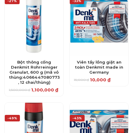
-27%
-33%
Bột thông cống
Viên tẩy lồng giặt an
Denkmit Rohrreiniger
toàn Denkmit made in
Granulat, 600 g (mã vỏ
Germany
thùng:4066447080773
10,000
₫
15,000
₫
Giá
Giá
, 12 chai/thùng)
gốc
hiện
là:
tại
1,100,000
₫
1,500,000
₫
Giá
Giá
15,000 ₫.
là:
gốc
hiện
10,000 ₫.
là:
tại
1,500,000 ₫.
là:
1,100,000 ₫.
-49%
-43%