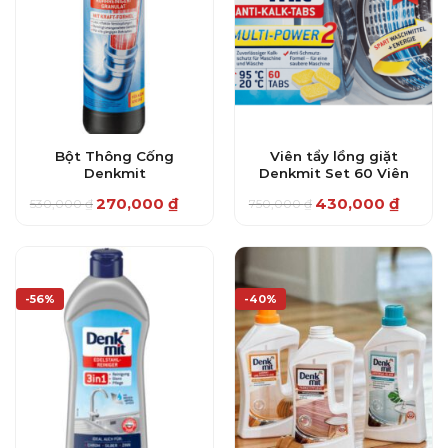
Bột Thông Cống
Viên tẩy lồng giặt
Denkmit
Denkmit Set 60 Viên
270,000
₫
430,000
₫
530,000
₫
750,000
₫
Giá
Giá
Giá
Giá
gốc
hiện
gốc
hiện
là:
tại
là:
tại
530,000 ₫.
là:
750,000 ₫.
là:
270,000 ₫.
430,000 ₫.
-56%
-40%