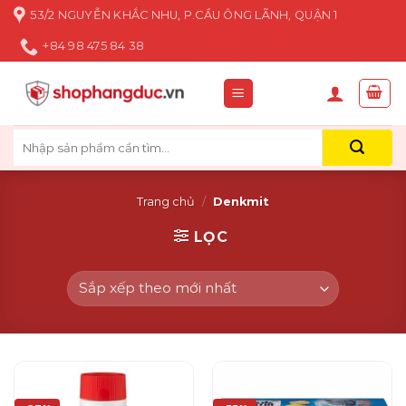
Skip
53/2 NGUYỄN KHẮC NHU, P.CẦU ÔNG LÃNH, QUẬN 1
to
+84 98 475 84 38
content
Tìm
kiếm:
Trang chủ
/
Denkmit
LỌC