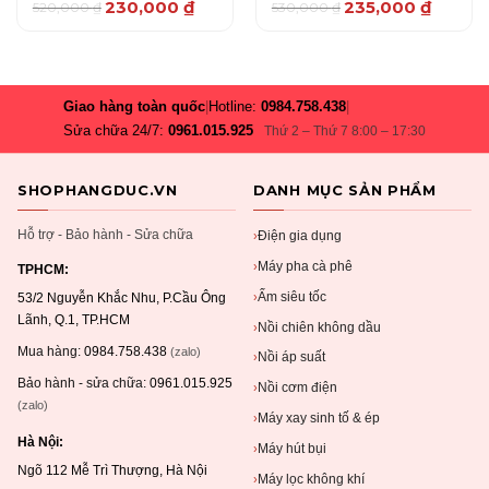
230,000
₫
235,000
₫
520,000
₫
530,000
₫
Giá
Giá
Giá
Giá
gốc
hiện
gốc
hiện
là:
tại
là:
tại
520,000 ₫.
là:
530,000 ₫.
là:
230,000 ₫.
235,000 ₫.
Giao hàng toàn quốc
|
Hotline:
0984.758.438
|
Sửa chữa 24/7:
0961.015.925
Thứ 2 – Thứ 7 8:00 – 17:30
SHOPHANGDUC.VN
DANH MỤC SẢN PHẨM
Hỗ trợ - Bảo hành - Sửa chữa
Điện gia dụng
›
Máy pha cà phê
›
TPHCM:
Ấm siêu tốc
›
53/2 Nguyễn Khắc Nhu, P.Cầu Ông
Lãnh, Q.1, TP.HCM
Nồi chiên không dầu
›
Mua hàng:
0984.758.438
(zalo)
Nồi áp suất
›
Bảo hành - sửa chữa:
0961.015.925
Nồi cơm điện
›
(zalo)
Máy xay sinh tố & ép
›
Hà Nội:
Máy hút bụi
›
Ngõ 112 Mễ Trì Thượng, Hà Nội
Máy lọc không khí
›