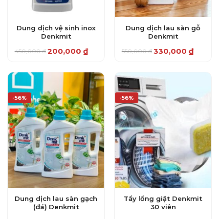
Dung dịch vệ sinh inox
Dung dịch lau sàn gỗ
Denkmit
Denkmit
200,000
₫
330,000
₫
450,000
₫
550,000
₫
Giá
Giá
Giá
Giá
gốc
hiện
gốc
hiện
là:
tại
là:
tại
450,000 ₫.
là:
550,000 ₫.
là:
200,000 ₫.
330,000 ₫.
-56%
-56%
Dung dịch lau sàn gạch
Tẩy lồng giặt Denkmit
(đá) Denkmit
30 viên