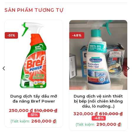
SẢN PHẨM TƯƠNG TỰ
-51%
-48%
Dung dịch tẩy dầu mỡ
Dung dịch vệ sinh thiết
đa năng Bref Power
bị bếp (nồi chiên không
dầu, lò nướng…)
250,000
₫
510,000
₫
320,000
₫
610,000
₫
-51%
₫
-48%
260,000
₫
(Tiết kiệm:
)
290,000
₫
(Tiết kiệm:
)