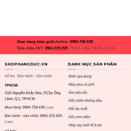
Giao hàng toàn quốc
|
Hotline:
0984.758.438
|
Sửa chữa 24/7:
0961.015.925
Thứ 2 – Thứ 7 8:00 – 17:30
SHOPHANGDUC.VN
DANH MỤC SẢN PHẨM
Hỗ trợ - Bảo hành - Sửa chữa
Điện gia dụng
›
Máy pha cà phê
›
TPHCM:
Ấm siêu tốc
›
53/2 Nguyễn Khắc Nhu, P.Cầu Ông
Lãnh, Q.1, TP.HCM
Nồi chiên không dầu
›
Mua hàng:
0984.758.438
(zalo)
Nồi áp suất
›
Bảo hành - sửa chữa:
0961.015.925
Nồi cơm điện
›
(zalo)
Máy xay sinh tố & ép
›