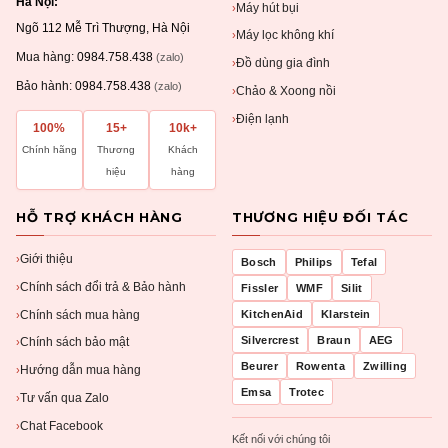
Hà Nội:
Máy hút bụi
›
Ngõ 112 Mễ Trì Thượng, Hà Nội
Máy lọc không khí
›
Mua hàng:
0984.758.438
(zalo)
Đồ dùng gia đình
›
Bảo hành:
0984.758.438
(zalo)
Chảo & Xoong nồi
›
Điện lạnh
›
100%
15+
10k+
Chính hãng
Thương
Khách
hiệu
hàng
HỖ TRỢ KHÁCH HÀNG
THƯƠNG HIỆU ĐỐI TÁC
Giới thiệu
›
Bosch
Philips
Tefal
Chính sách đổi trả & Bảo hành
›
Fissler
WMF
Silit
Chính sách mua hàng
KitchenAid
Klarstein
›
Silvercrest
Braun
AEG
Chính sách bảo mật
›
Beurer
Rowenta
Zwilling
Hướng dẫn mua hàng
›
Emsa
Trotec
Tư vấn qua Zalo
›
Chat Facebook
›
Kết nối với chúng tôi