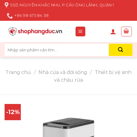
Skip
53/2 NGUYỄN KHẮC NHU, P.CẦU ÔNG LÃNH, QUẬN 1
to
+84 98 475 84 38
content
Tìm
kiếm:
Trang chủ
/
Nhà cửa và đời sống
/
Thiết bị vệ sinh
và chậu rửa
-12%