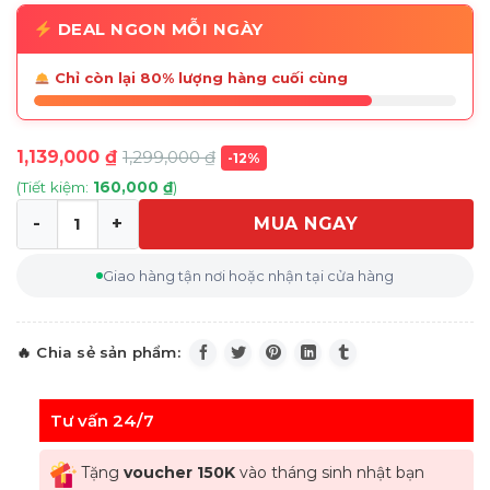
DEAL NGON MỖI NGÀY
Chỉ còn lại 80% lượng hàng cuối cùng
1,139,000
₫
1,299,000
₫
-12%
(Tiết kiệm:
160,000
₫
)
MUA NGAY
Thùng rác cảm biến ELPHECO ELPH9809- 9L màu trắng 
Giao hàng tận nơi hoặc nhận tại cửa hàng
Tư vấn 24/7
Tặng
voucher 150K
vào tháng sinh nhật bạn