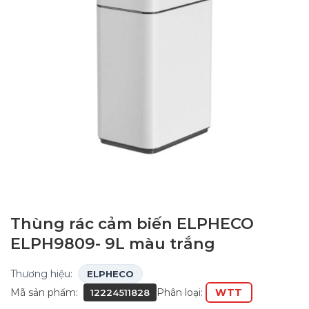
Thùng rác cảm biến ELPHECO
ELPH9809- 9L màu trắng
Thương hiệu:
ELPHECO
Mã sản phẩm:
Phân loại:
WTT
12224511828