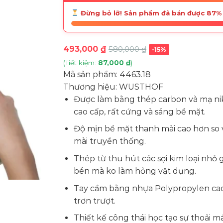
Đừng bỏ lỡ! Sản phẩm đã bán được 87%
493,000
₫
580,000
₫
-15%
(Tiết kiệm:
87,000
₫
)
Mã sản phẩm:
4463.18
Thương hiệu:
WUSTHOF
Được làm bằng thép carbon và mạ n
cao cấp, rất cứng và sáng bề mặt.
Độ mịn bề mặt thanh mài cao hơn so 
mài truyền thống.
Thép từ thu hút các sợi kim loại nhỏ 
bén mà ko làm hỏng vật dụng.
Tay cầm bằng nhựa Polypropylen ca
trơn trượt.
Thiết kế công thái học tạo sự thoải 