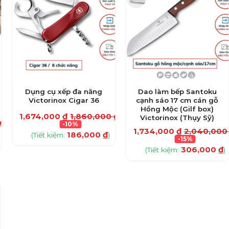
Dụng cụ xếp đa năng
Dao làm bếp Santoku
Victorinox Cigar 36
cạnh sáo 17 cm cán gỗ
Hồng Mộc (Gilf box)
1,674,000
₫
1,860,000
₫
Victorinox (Thụy Sỹ)
₫
-10%
1,734,000
₫
2,040,00
186,000
₫
(Tiết kiệm:
)
-15%
306,000
₫
(Tiết kiệm:
)