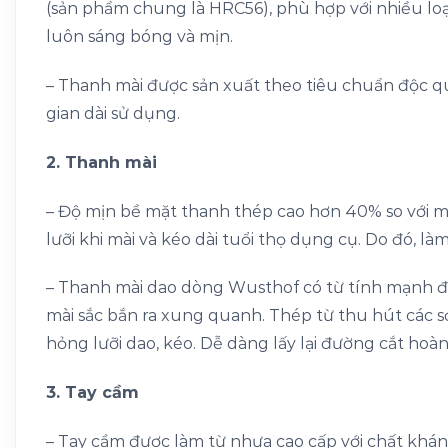
(sản phẩm chung là HRC56), phù hợp với nhiều loại
luôn sáng bóng và mịn.
– Thanh mài được sản xuất theo tiêu chuẩn độc qu
gian dài sử dụng.
2. Thanh mài
– Độ mịn bề mặt thanh thép cao hơn 40% so với 
lưỡi khi mài và kéo dài tuổi thọ dụng cụ. Do đó, l
– Thanh mài dao dòng Wusthof có từ tính mạnh để 
mài sắc bắn ra xung quanh. Thép từ thu hút các s
hỏng lưỡi dao, kéo. Dễ dàng lấy lại đường cắt hoàn
3. Tay cầm
– Tay cầm được làm từ nhựa cao cấp với chất khán