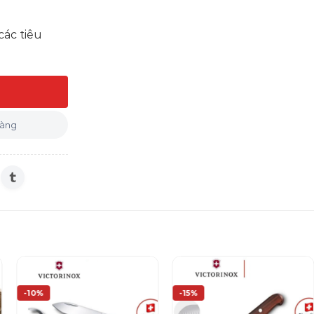
các tiêu
ợng
hàng
-10%
-15%