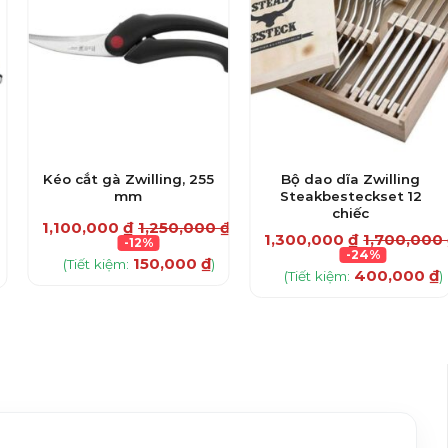
Kéo cắt gà Zwilling, 255
Bộ dao dĩa Zwilling
mm
Steakbesteckset 12
chiếc
1,100,000
₫
1,250,000
₫
1,300,000
₫
1,700,000
-12%
-24%
150,000
₫
(Tiết kiệm:
)
400,000
₫
(Tiết kiệm:
)