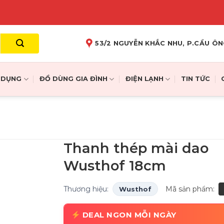
53/2 NGUYỄN KHẮC NHU, P.CẦU ÔN
A DỤNG
ĐỒ DÙNG GIA ĐÌNH
ĐIỆN LẠNH
TIN TỨC
Thanh thép mài dao
Wusthof 18cm
Thương hiệu:
Mã sản phẩm:
Wusthof
DEAL NGON MỖI NGÀY