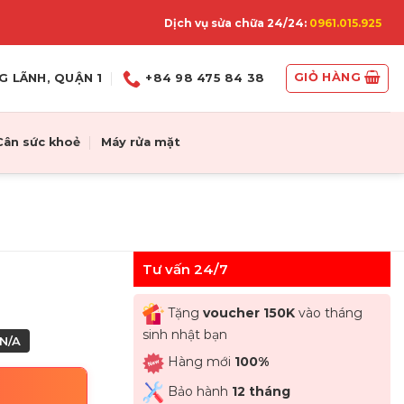
Dịch vụ sửa chữa 24/24:
0961.015.925
GIỎ HÀNG
G LÃNH, QUẬN 1
+84 98 475 84 38
Cân sức khoẻ
Máy rửa mặt
Tư vấn 24/7
Tặng
voucher 150K
vào tháng
sinh nhật bạn
N/A
Hàng mới
100%
Bảo hành
12 tháng