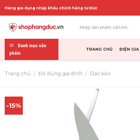
Skip
Hàng gia dụng nhập khẩu chính hãng từ Đức
to
content
Tìm
kiếm:
Danh mục sản
TRANG CHỦ
ĐIỆN GI
phẩm
Trang chủ
/
Đồ dùng gia đình
/
Dao kéo
-15%