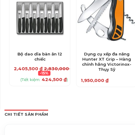
Bộ dao dĩa bàn ăn 12
Dụng cụ xếp đa năng
chiếc
Hunter XT Grip – Hàng
chính hãng Victorinox-
00
₫
2,405,500
₫
2,830,000
₫
Thụy Sỹ
-15%
424,500
₫
)
(Tiết kiệm:
)
1,950,000
₫
CHI TIẾT SẢN PHẨM