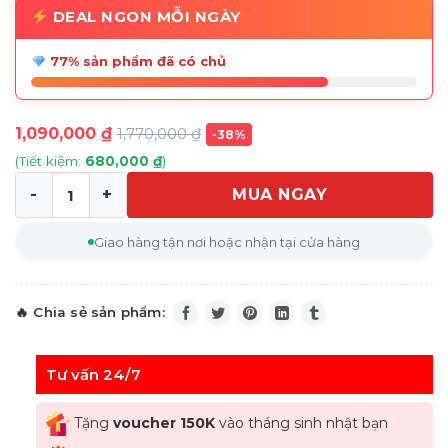
DEAL NGON MỖI NGÀY
77% sản phẩm đã có chủ
1,090,000
₫
1,770,000
₫
-38%
(Tiết kiệm:
680,000
₫
)
MUA NGAY
Set 4 Cốc Nachtmann Sculpture 101968 WHISKYBECHER 
Giao hàng tận nơi hoặc nhận tại cửa hàng
Tư vấn 24/7
Tặng
voucher 150K
vào tháng sinh nhật bạn