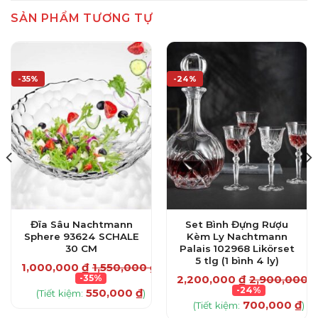
SẢN PHẨM TƯƠNG TỰ
-35%
-24%
Đĩa Sâu Nachtmann
Set Bình Đựng Rượu
Sphere 93624 SCHALE
Kèm Ly Nachtmann
30 CM
Palais 102968 Likörset
5 tlg (1 bình 4 ly)
1,000,000
₫
1,550,000
₫
-35%
2,200,000
₫
2,900,000
₫
-24%
550,000
₫
(Tiết kiệm:
)
700,000
₫
(Tiết kiệm:
)