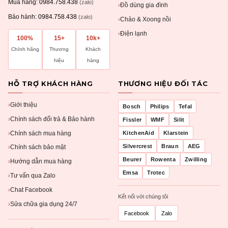
Mua hàng:
0984.758.438
(zalo)
Đồ dùng gia đình
›
Bảo hành:
0984.758.438
(zalo)
Chảo & Xoong nồi
›
Điện lạnh
›
100%
15+
10k+
Chính hãng
Thương
Khách
hiệu
hàng
HỖ TRỢ KHÁCH HÀNG
THƯƠNG HIỆU ĐỐI TÁC
Giới thiệu
›
Bosch
Philips
Tefal
Chính sách đổi trả & Bảo hành
›
Fissler
WMF
Silit
Chính sách mua hàng
KitchenAid
Klarstein
›
Silvercrest
Braun
AEG
Chính sách bảo mật
›
Beurer
Rowenta
Zwilling
Hướng dẫn mua hàng
›
Emsa
Trotec
Tư vấn qua Zalo
›
Chat Facebook
›
Kết nối với chúng tôi
Sửa chữa gia dụng 24/7
›
Facebook
Zalo