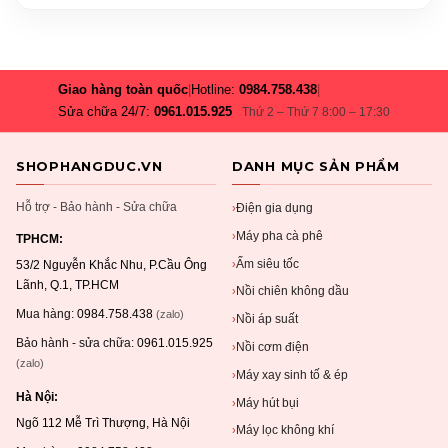
Giao hàng toàn quốc
|
Hotline:
0984.758.438
|
Sửa chữa 24/7:
0961.015.925
Thứ 2 – Thứ 7 8:00 – 17:30
SHOPHANGDUC.VN
DANH MỤC SẢN PHẨM
Hỗ trợ - Bảo hành - Sửa chữa
Điện gia dụng
›
Máy pha cà phê
›
TPHCM:
Ấm siêu tốc
›
53/2 Nguyễn Khắc Nhu, P.Cầu Ông
Lãnh, Q.1, TP.HCM
Nồi chiên không dầu
›
Mua hàng:
0984.758.438
(zalo)
Nồi áp suất
›
Bảo hành - sửa chữa:
0961.015.925
Nồi cơm điện
›
(zalo)
Máy xay sinh tố & ép
›
Hà Nội:
Máy hút bụi
›
Ngõ 112 Mễ Trì Thượng, Hà Nội
Máy lọc không khí
›