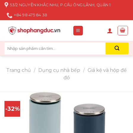
Skip
53/2 NGUYỄN KHẮC NHU, P.CẦU ÔNG LÃNH, QUẬN 1
to
+84 98 475 84 38
content
Tìm
kiếm:
Trang chủ
/
Dụng cụ nhà bếp
/
Giá kệ và hộp để
đồ
-32%