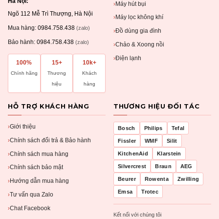
Hà Nội:
Máy hút bụi
›
Ngõ 112 Mễ Trì Thượng, Hà Nội
Máy lọc không khí
›
Mua hàng:
0984.758.438
(zalo)
Đồ dùng gia đình
›
Bảo hành:
0984.758.438
(zalo)
Chảo & Xoong nồi
›
Điện lạnh
›
100%
15+
10k+
Chính hãng
Thương
Khách
hiệu
hàng
HỖ TRỢ KHÁCH HÀNG
THƯƠNG HIỆU ĐỐI TÁC
Giới thiệu
›
Bosch
Philips
Tefal
Chính sách đổi trả & Bảo hành
›
Fissler
WMF
Silit
Chính sách mua hàng
KitchenAid
Klarstein
›
Silvercrest
Braun
AEG
Chính sách bảo mật
›
Beurer
Rowenta
Zwilling
Hướng dẫn mua hàng
›
Emsa
Trotec
Tư vấn qua Zalo
›
Chat Facebook
›
Kết nối với chúng tôi