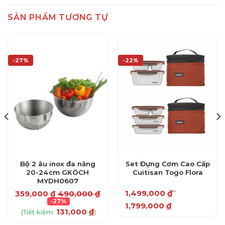
SẢN PHẨM TƯƠNG TỰ
-27%
-22%
Bộ 2 âu inox đa năng
Set Đựng Cơm Cao Cấp
20-24cm GKÖCH
Cuitisan Togo Flora
MYDH0607
–
1,499,000
₫
359,000
₫
490,000
₫
Khoảng
-27%
1,799,000
₫
giá:
131,000
₫
từ
(Tiết kiệm:
)
Sản
1,499,000 ₫
phẩm