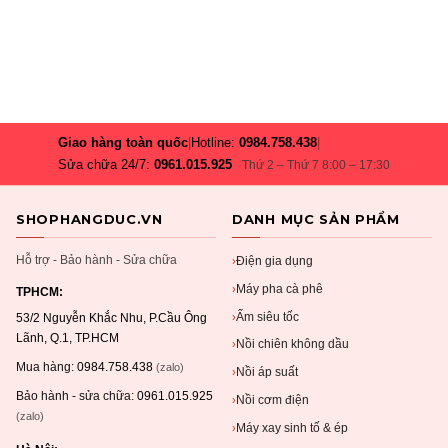
đến
1,799,000 ₫
này
có
nhiều
biến
thể.
Các
Giao hàng toàn quốc
|
Hotline:
0984.758.438
|
tùy
Sửa chữa 24/7:
0961.015.925
Thứ 2 – Thứ 7 8:00 – 17:30
chọn
có
thể
SHOPHANGDUC.VN
DANH MỤC SẢN PHẨM
được
chọn
Hỗ trợ - Bảo hành - Sửa chữa
Điện gia dụng
›
trên
Máy pha cà phê
›
trang
TPHCM:
sản
Ấm siêu tốc
›
53/2 Nguyễn Khắc Nhu, P.Cầu Ông
phẩm
Lãnh, Q.1, TP.HCM
Nồi chiên không dầu
›
Mua hàng:
0984.758.438
(zalo)
Nồi áp suất
›
Bảo hành - sửa chữa:
0961.015.925
Nồi cơm điện
›
(zalo)
Máy xay sinh tố & ép
›