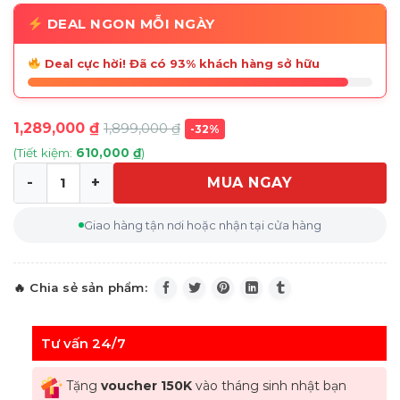
DEAL NGON MỖI NGÀY
Deal cực hời! Đã có 93% khách hàng sở hữu
1,289,000
₫
1,899,000
₫
-32%
(Tiết kiệm:
610,000
₫
)
MUA NGAY
Set 2 lọ xay muối tiêu Joseph Joseph 20157 Milltop (Edit
Giao hàng tận nơi hoặc nhận tại cửa hàng
Tư vấn 24/7
Tặng
voucher 150K
vào tháng sinh nhật bạn