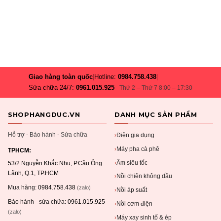
Giao hàng toàn quốc
|
Hotline:
0984.758.438
|
Sửa chữa 24/7:
0961.015.925
Thứ 2 – Thứ 7 8:00 – 17:30
SHOPHANGDUC.VN
DANH MỤC SẢN PHẨM
Hỗ trợ - Bảo hành - Sửa chữa
Điện gia dụng
›
Máy pha cà phê
›
TPHCM:
Ấm siêu tốc
›
53/2 Nguyễn Khắc Nhu, P.Cầu Ông
Lãnh, Q.1, TP.HCM
Nồi chiên không dầu
›
Mua hàng:
0984.758.438
(zalo)
Nồi áp suất
›
Bảo hành - sửa chữa:
0961.015.925
Nồi cơm điện
›
(zalo)
Máy xay sinh tố & ép
›