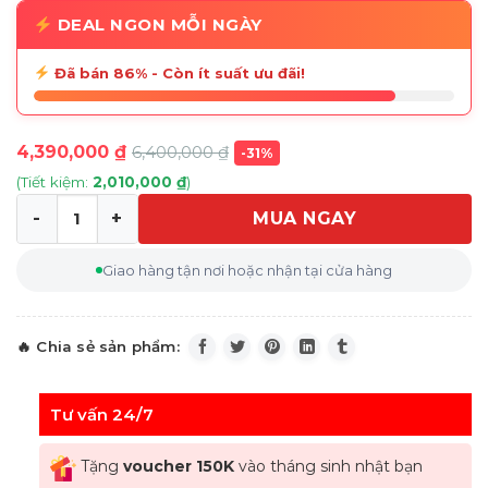
DEAL NGON MỖI NGÀY
Đã bán 86% - Còn ít suất ưu đãi!
4,390,000
₫
6,400,000
₫
-31%
(Tiết kiệm:
2,010,000
₫
)
MUA NGAY
Quạt tích điện Bosch UniversalFan 18V-1000 (có thể tre
Giao hàng tận nơi hoặc nhận tại cửa hàng
Tư vấn 24/7
Tặng
voucher 150K
vào tháng sinh nhật bạn