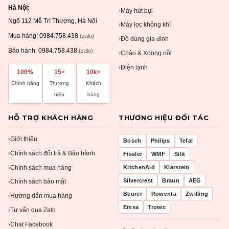
Hà Nội:
Máy hút bụi
›
Ngõ 112 Mễ Trì Thượng, Hà Nội
Máy lọc không khí
›
Mua hàng:
0984.758.438
(zalo)
Đồ dùng gia đình
›
Bảo hành:
0984.758.438
(zalo)
Chảo & Xoong nồi
›
Điện lạnh
›
100%
15+
10k+
Chính hãng
Thương
Khách
hiệu
hàng
HỖ TRỢ KHÁCH HÀNG
THƯƠNG HIỆU ĐỐI TÁC
Giới thiệu
›
Bosch
Philips
Tefal
Chính sách đổi trả & Bảo hành
›
Fissler
WMF
Silit
Chính sách mua hàng
KitchenAid
Klarstein
›
Silvercrest
Braun
AEG
Chính sách bảo mật
›
Beurer
Rowenta
Zwilling
Hướng dẫn mua hàng
›
Emsa
Trotec
Tư vấn qua Zalo
›
Chat Facebook
›