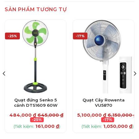
SẢN PHẨM TƯƠNG TỰ
-25%
-17%
Quạt đứng Senko 5
Quạt Cây Rowenta
cánh DTS1609 60W
VU5870
484,000
₫
645,000
₫
5,100,000
₫
6,150,000
₫
0
₫
-25%
-17%
161,000
₫
1,050,000
₫
(Tiết kiệm:
)
(Tiết kiệm:
)